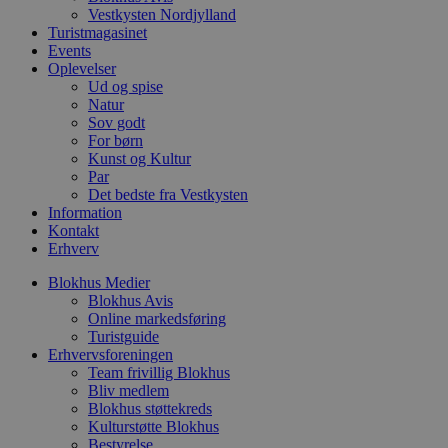
p
Vestkysten Nordjylland
f
i
Turistmagasinet
w
Events
r
Oplevelser
p
Ud og spise
b
s
Natur
f
Sov godt
p
For børn
b
p
Kunst og Kultur
o
Par
i
Det bedste fra Vestkysten
d
Information
p
b
Kontakt
f
Erhverv
s
Blokhus Medier
Blokhus Avis
Online markedsføring
Turistguide
Udbyder
/
Erhvervsforeningen
Navn
Udløbsdato
Beskrivelse
Domæne
Udbyder
/
Navn
Udløbsdato
Beskrivelse
Team frivillig Blokhus
Domæne
Bliv medlem
pys_first_visit
.blokhus.dk
1 uge
Denne cookie
Udbyder
/
Navn
Udløbsdato
Beskr
bruges til at
Blokhus støttekreds
_gid
1 dag
Denne cookie
Google LLC
Domæne
bestemme den
Google Anal
.blokhus.dk
Kulturstøtte Blokhus
første gang
gemmer og 
_gcl_au
2 måneder
Denne
Google LLC
Bestyrelse