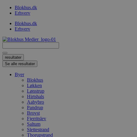
Videre
Blokhus.dk
til
Erhverv
indhold
Blokhus.dk
Erhverv
Search
...
resultater
Se alle resultater
Byer
Blokhus
Løkken
Lønstrup
Hirtshals
Aabybro
Pandrup
Brovst
Fjerritslev
Saltum
Slettestrand
Thorupstrand