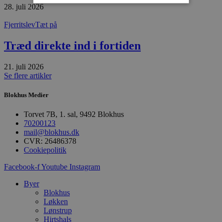
28. juli 2026
Absolut nødvendige
Ydeevne
Fjerritslev
Tæt på
Målretning
Funktionalitet
Træd direkte ind i fortiden
Absolut nødvendige cookies muliggør
hjemmesidens grundlæggende funktionalitet
21. juli 2026
såsom brugerlogin og kontoadministration.
Se flere artikler
Hjemmesiden kan ikke bruges korrekt uden de
absolut nødvendige cookies.
Blokhus Medier
Udbyder
/
Navn
Udløbsdato
B
Domæne
Torvet 7B, 1. sal, 9492 Blokhus
70200123
pys_session_limit
.blokhus.dk
59 minutter
D
57
b
mail@blokhus.dk
sekunder
b
CVR: 26486378
m
Cookiepolitik
b
u
s
Facebook-f
Youtube
Instagram
s
i
Byer
g
Blokhus
d
f
Løkken
h
Lønstrup
y
Hirtshals
f