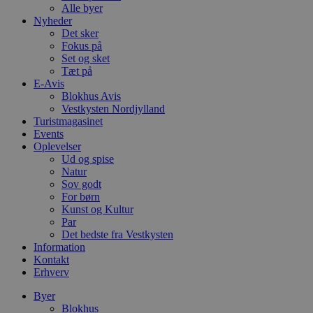
Alle byer
Nyheder
Det sker
Fokus på
Set og sket
Tæt på
E-Avis
Blokhus Avis
Vestkysten Nordjylland
Turistmagasinet
Events
Oplevelser
Ud og spise
Natur
Sov godt
For børn
Kunst og Kultur
Par
Det bedste fra Vestkysten
Information
Kontakt
Erhverv
Byer
Blokhus