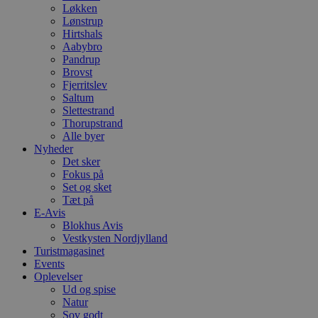
Løkken
Lønstrup
Hirtshals
Aabybro
Pandrup
Brovst
Fjerritslev
Saltum
Slettestrand
Thorupstrand
Alle byer
Nyheder
Det sker
Fokus på
Set og sket
Tæt på
E-Avis
Blokhus Avis
Vestkysten Nordjylland
Turistmagasinet
Events
Oplevelser
Ud og spise
Natur
Sov godt