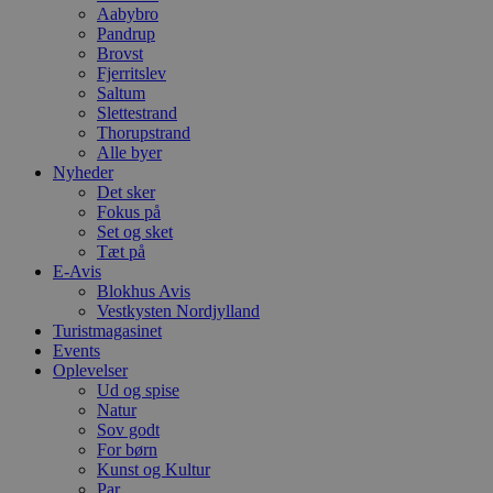
Aabybro
m
t
Pandrup
Brovst
PHPSESSID
Session
C
PHP.net
Fjerritslev
g
blokhus.dk
Saltum
a
b
Slettestrand
s
Thorupstrand
e
Alle byer
i
d
Nyheder
o
Det sker
v
Fokus på
b
Set og sket
D
e
Tæt på
g
E-Avis
n
Blokhus Avis
h
b
Vestkysten Nordjylland
s
Turistmagasinet
w
Events
e
Oplevelser
e
o
Ud og spise
l
Natur
e
Sov godt
m
For børn
CookieScriptConsent
4 uger 2
D
CookieScript
Kunst og Kultur
dage
b
blokhus.dk
Par