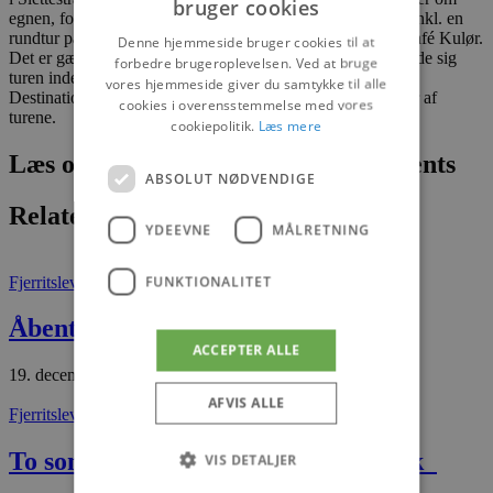
bruger cookies
egnen, folket og fiskeriet gennem tiden. Arrangementet er inkl. en
rundtur på værftet samt hjemmebagt kage og kaffe/te fra Café Kulør.
Denne hjemmeside bruger cookies til at
Det er gældende for begge ture, at man skal huske at tilmelde sig
forbedre brugeroplevelsen. Ved at bruge
turen inden via Facebooksiden Slettestrand Thorupstrand.
vores hjemmeside giver du samtykke til alle
Destination Svinkløv/Slettestrand-Thorupstrand er arrangør af
cookies i overensstemmelse med vores
turene.
cookiepolitik.
Læs mere
Læs om fantastiske oplevelser og events
ABSOLUT NØDVENDIGE
Relaterede artikler
YDEEVNE
MÅLRETNING
FUNKTIONALITET
Fjerritslev
Det sker
Åbent hus hos Treshøje Gårdbutik
ACCEPTER ALLE
19. december 2025
AFVIS ALLE
Fjerritslev
Det sker
To sommerdage med Vesterhavsrock
VIS DETALJER