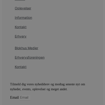
i
d
Oplevelser
o
v
b
Information
D
e
g
Kontakt
n
h
Erhverv
b
s
w
e
Blokhus Medier
e
o
l
Erhvervsforeningen
e
m
Kontakt
CookieScriptConsent
4 uger 2
D
CookieScript
dage
b
blokhus.dk
C
S
t
Tilmeld dig vores nyhedsbrev og modtag seneste nyt om
h
p
nyheder, events, oplevelser og meget andet.
s
b
Email
e
a