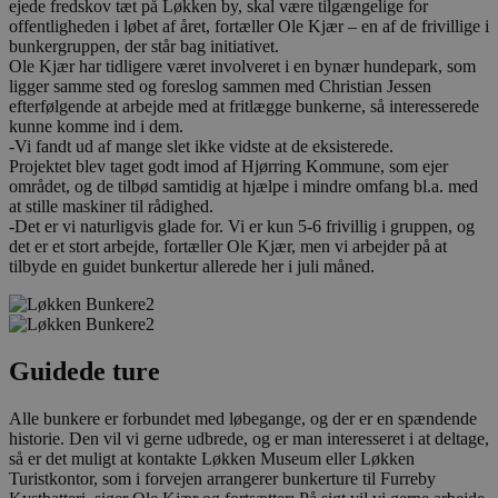
ejede fredskov tæt på Løkken by, skal være tilgængelige for
offentligheden i løbet af året, fortæller Ole Kjær – en af de frivillige i
bunkergruppen, der står bag initiativet.
Ole Kjær har tidligere været involveret i en bynær hundepark, som
ligger samme sted og foreslog sammen med Christian Jessen
efterfølgende at arbejde med at fritlægge bunkerne, så interesserede
kunne komme ind i dem.
-Vi fandt ud af mange slet ikke vidste at de eksisterede.
Projektet blev taget godt imod af Hjørring Kommune, som ejer
området, og de tilbød samtidig at hjælpe i mindre omfang bl.a. med
at stille maskiner til rådighed.
-Det er vi naturligvis glade for. Vi er kun 5-6 frivillig i gruppen, og
det er et stort arbejde, fortæller Ole Kjær, men vi arbejder på at
tilbyde en guidet bunkertur allerede her i juli måned.
Guidede ture
Alle bunkere er forbundet med løbegange, og der er en spændende
historie. Den vil vi gerne udbrede, og er man interesseret i at deltage,
så er det muligt at kontakte Løkken Museum eller Løkken
Turistkontor, som i forvejen arrangerer bunkerture til Furreby