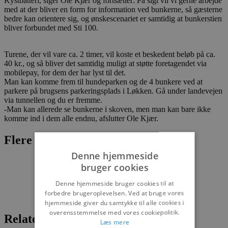
Kystbatteri, siger Ole Kjær og fortsætter: På sigt vil vi gerne arbejde
med at der bliver en form for information ved bunkerne, så gæsterne
bedre kan orientere sig, og ønskescenariet er samtidig at bunkerstien
bliver forbundet med Sti 100.
Turene, der vil vare ca. 2 timer, vil koste et beskedent beløb på ca.
40 kr., og så bliver det samtidig muligt at støtte foretagendet via
mobilepay, for dem der har lyst til det.
Man kan komme frem til hundeparken og de 4 bunkere ved at
parkere på brugsens parkeringsplads i Løkken. Gå under landevejen
via tunnellen og du er fremme.
-Man kan allerede se bunkerne i skoven, men man kan bare ikke
komme ind i dem alle endnu, afslutter Ole Kjær.
Flere nyheder
Denne hjemmeside
bruger cookies
Denne hjemmeside bruger cookies til at
forbedre brugeroplevelsen. Ved at bruge vores
hjemmeside giver du samtykke til alle cookies i
overensstemmelse med vores cookiepolitik.
Relaterede artikler
Læs mere