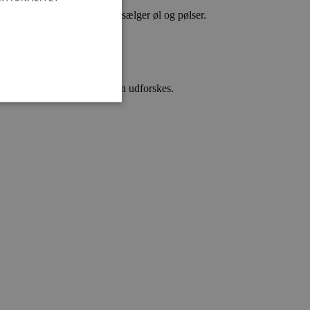
ke oplevelser.
yggelig vin-bar, mens Spar sælger øl og pølser.
kan forudbestilles.
rts- og Kulturcenter også kan udforskes.
ministration. Hjemmesiden
e gange en bruger kan
given periode, der forsøger
misbrug af tjenester.
-sproget. Dette er en
 variabler for
enereret nummer, hvordan
n et godt eksempel er at
 siderne.