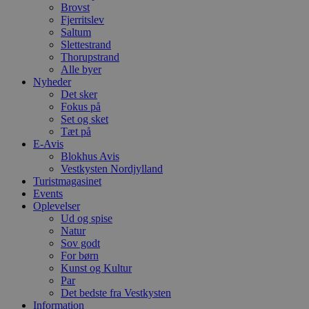
Brovst
Fjerritslev
Saltum
Slettestrand
Thorupstrand
Alle byer
Nyheder
Det sker
Fokus på
Set og sket
Tæt på
E-Avis
Blokhus Avis
Vestkysten Nordjylland
Turistmagasinet
Events
Oplevelser
Ud og spise
Natur
Sov godt
For børn
Kunst og Kultur
Par
Det bedste fra Vestkysten
Information