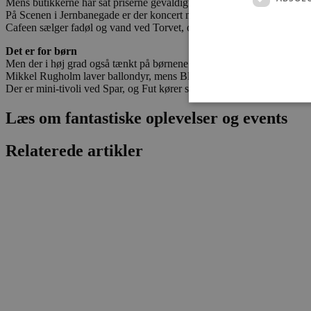
Mens butikkerne har sat priserne gevaldigt ned, så er der masser af 
På Scenen i Jernbanegade er der koncert med ”Roll The Sixties”, mens 
Cafeen sælger fadøl og vand ved Torvet, og Brovst Borgerforening serv
Det er for børn
Men der i høj grad også tænkt på børnene.
Mikkel Rugholm laver ballondyr, mens Bluey og Bingo underholder på
Der er mini-tivoli ved Spar, og Fut kører selvfølgelig hele aftenen, 
Læs om fantastiske oplevelser og events
Relaterede artikler
Absolut nødvendige cookies
kan ikke bruges korrekt ude
Navn
pys_session_limit
PHPSESSID