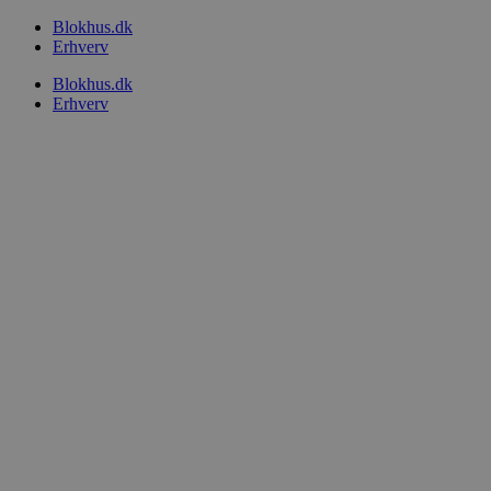
Videre
Blokhus.dk
til
Erhverv
indhold
Blokhus.dk
Erhverv