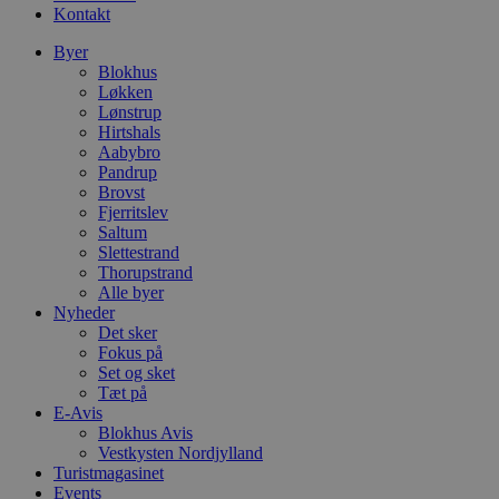
Kontakt
Byer
Blokhus
Løkken
Lønstrup
Hirtshals
Aabybro
Pandrup
Brovst
Fjerritslev
Saltum
Slettestrand
Thorupstrand
Alle byer
Nyheder
Det sker
Fokus på
Set og sket
Tæt på
E-Avis
Blokhus Avis
Vestkysten Nordjylland
Turistmagasinet
Events