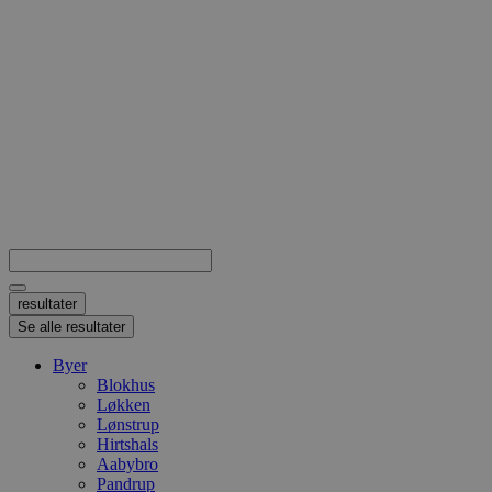
Search
...
resultater
Se alle resultater
Byer
Blokhus
Løkken
Lønstrup
Hirtshals
Aabybro
Pandrup