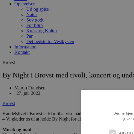
Oplevelser
Ud og spise
Natur
Sov godt
For børn
Kunst og Kultur
Par
Det bedste fra Vestkysten
Information
Kontakt
Brovst
By Night i Brovst med tivoli, koncert og und
Martin Frandsen
|
27. juli 2022
Brovst
Denne hjemm
Handelslivet i Brovst er klar til at vise både byen og butikkerne fra de
giver 
– Vi glæder os til at holde By Night for alle byens borgere og vores gæs
Musik og mad
ABSOL