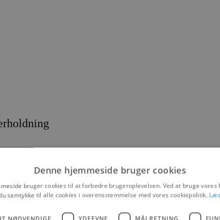
erholdning
Denne hjemmeside bruger cookies
eside bruger cookies til at forbedre brugeroplevelsen. Ved at bruge vore
res bedste side, når der fredag 5. august er By Night.
du samtykke til alle cookies i overensstemmelse med vores cookiepolitik.
Læs
ter, fortæller Jens Chr. Nielsen, fra Hr. Nielsen Specialiteter.
UT NØDVENDIGE
YDEEVNE
MÅLRETNING
FUN