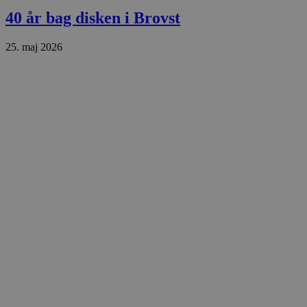
.blok
40 år bag disken i Brovst
_fbp
_ga_PJR83J7HYC
.blok
25. maj 2026
pysTrafficSource
.blok
_gat_gtag_UA_74178830_1
YSC
VISITOR_INFO1_LIVE
__Secure-YNID