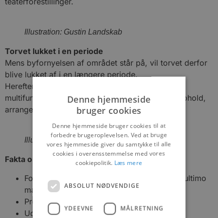
teaterforestillinger.
Illustration: Gustin Landskab
Torvet lukket i en periode
Mens byfornyelsen af området står på, vil torvet derfor
blive lukket af i en længere periode.
Herefter vil borgerne til gengæld møde et nyt
Denne hjemmeside
multifunktionelt aktivt bytorv med plads til leg, ophold,
bruger cookies
arrangementer og fællesskab.
Denne hjemmeside bruger cookies til at
forbedre brugeroplevelsen. Ved at bruge
Illustration: Gustin Landskab
vores hjemmeside giver du samtykke til alle
cookies i overensstemmelse med vores
Fakta om projektet:
cookiepolitik.
Læs mere
Forventet tidsperiode: Medio januar 2021 – ultimo
ABSOLUT NØDVENDIGE
maj 2021
Projektpris: 2.100.000
YDEEVNE
MÅLRETNING
Udførende: HedeDanmark