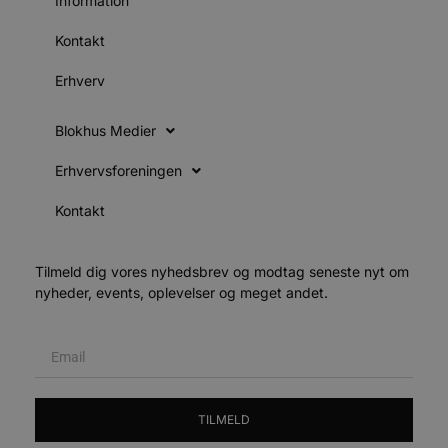
Information
v
b
D
Kontakt
e
g
n
Erhverv
h
b
s
w
Blokhus Medier
e
e
o
Erhvervsforeningen
l
e
Kontakt
m
CookieScriptConsent
4 uger 2
D
CookieScript
dage
b
blokhus.dk
C
Tilmeld dig vores nyhedsbrev og modtag seneste nyt om
S
nyheder, events, oplevelser og meget andet.
t
h
p
s
b
e
a
S
c
TILMELD
f
k