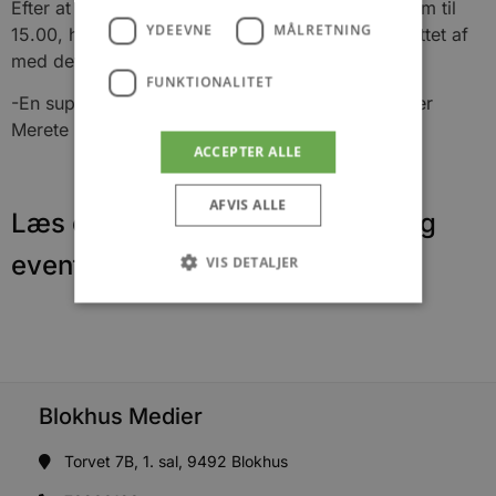
Efter at have slået mave blev der arbejdet igennem til
YDEEVNE
MÅLRETNING
15.00, hvor alle opgaver var løst, og der blev sluttet af
med det lækkert medbragt hjemmebag.
FUNKTIONALITET
-En super dag, som vi gentage til efteråret, udtaler
Merete Hansen
ACCEPTER ALLE
AFVIS ALLE
Læs om fantastiske oplevelser og
events
VIS DETALJER
Absolut nødvendige
Ydeevne
Målretning
Funktionalitet
Blokhus Medier
Absolut nødvendige cookies muliggør
hjemmesidens grundlæggende funktionalitet
såsom brugerlogin og kontoadministration.
Torvet 7B, 1. sal, 9492 Blokhus
Hjemmesiden kan ikke bruges korrekt uden de
absolut nødvendige cookies.