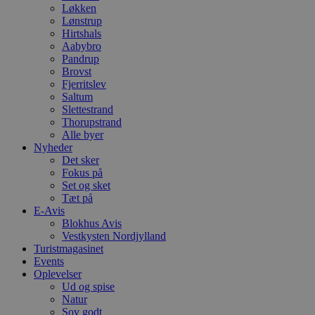
Løkken
Lønstrup
Hirtshals
Aabybro
Pandrup
Brovst
Fjerritslev
Saltum
Slettestrand
Thorupstrand
Alle byer
Nyheder
Det sker
Fokus på
Set og sket
Tæt på
E-Avis
Blokhus Avis
Vestkysten Nordjylland
Turistmagasinet
Events
Oplevelser
Ud og spise
Natur
Sov godt