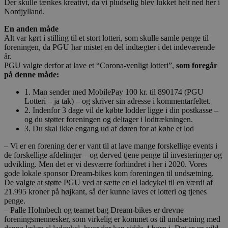
Der skulle tænkes kreativt, da vi pludselig blev lukket helt ned her i
Nordjylland.
En anden måde
Alt var kørt i stilling til et stort lotteri, som skulle samle penge til
foreningen, da PGU har mistet en del indtægter i det indeværende
år.
PGU valgte derfor at lave et “Corona-venligt lotteri”,
som foregår
på denne måde:
1. Man sender med MobilePay 100 kr. til 890174 (PGU
Lotteri – ja tak) – og skriver sin adresse i kommentarfeltet.
2. Indenfor 3 dage vil de købte lodder ligge i din postkasse –
og du støtter foreningen og deltager i lodtrækningen.
3. Du skal ikke engang ud af døren for at købe et lod
– Vi er en forening der er vant til at lave mange forskellige events i
de forskellige afdelinger – og derved tjene penge til investeringer og
udvikling. Men det er vi desværre forhindret i her i 2020. Vores
gode lokale sponsor Dream-bikes kom foreningen til undsætning.
De valgte at støtte PGU ved at sætte en el ladcykel til en værdi af
21.995 kroner på højkant, så der kunne laves et lotteri og tjenes
penge.
– Palle Holmbech og teamet bag Dream-bikes er drevne
foreningsmennesker, som virkelig er kommet os til undsætning med