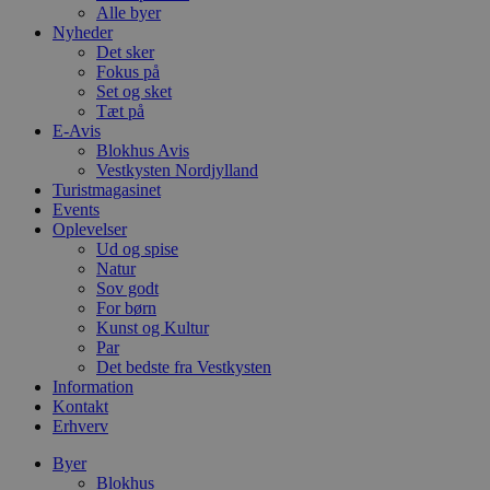
Alle byer
Nyheder
Det sker
Fokus på
Set og sket
Tæt på
E-Avis
Blokhus Avis
Vestkysten Nordjylland
Turistmagasinet
Events
Oplevelser
Ud og spise
Natur
Sov godt
For børn
Kunst og Kultur
Par
Det bedste fra Vestkysten
Information
Kontakt
Erhverv
Byer
Blokhus