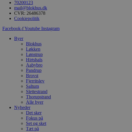
s
70200123
i
mail@blokhus.dk
g
CVR: 26486378
d
f
Cookiepolitik
h
y
Facebook-f
Youtube
Instagram
f
m
Byer
t
Blokhus
PHPSESSID
Session
C
PHP.net
Løkken
g
blokhus.dk
Lønstrup
a
Hirtshals
b
s
Aabybro
e
Pandrup
i
Brovst
d
o
Fjerritslev
v
Saltum
b
Slettestrand
D
Thorupstrand
e
g
Alle byer
n
Nyheder
h
Det sker
b
s
Fokus på
w
Set og sket
e
Tæt på
e