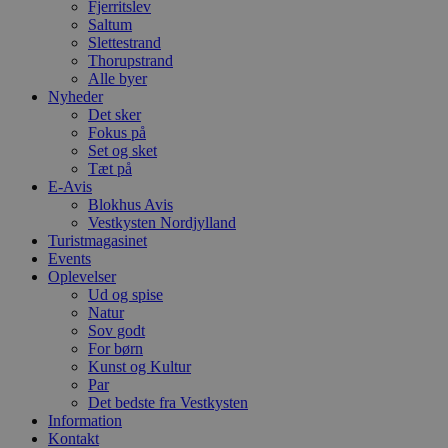
Fjerritslev
ti
Saltum
VISITOR_PRIVACY_METADATA
5 måneder
D
YouTube
Slettestrand
4 uger
b
.youtube.com
Thorupstrand
g
Alle byer
b
s
Nyheder
p
Det sker
f
Fokus på
i
w
Set og sket
r
Tæt på
p
E-Avis
b
Blokhus Avis
s
f
Vestkysten Nordjylland
p
Turistmagasinet
b
Events
p
o
Oplevelser
i
Ud og spise
d
Natur
p
Sov godt
b
f
For børn
s
Kunst og Kultur
Par
Det bedste fra Vestkysten
Information
Kontakt