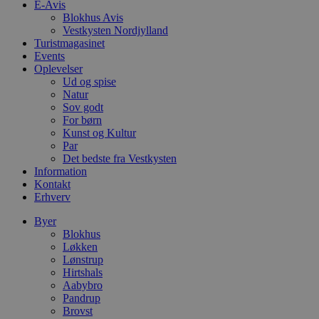
E-Avis
o
l
Blokhus Avis
e
Vestkysten Nordjylland
m
Turistmagasinet
CookieScriptConsent
4 uger 2
D
Events
CookieScript
dage
b
blokhus.dk
Oplevelser
C
Ud og spise
S
Natur
t
h
Sov godt
p
For børn
s
Kunst og Kultur
b
e
Par
a
Det bedste fra Vestkysten
S
Information
c
Kontakt
f
k
Erhverv
pys_start_session
.blokhus.dk
Session
D
Byer
b
Blokhus
o
b
Løkken
t
Lønstrup
d
Hirtshals
g
Aabybro
h
o
Pandrup
e
Brovst
h