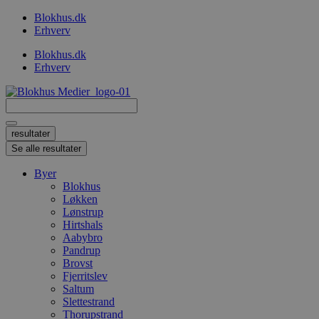
Videre
Blokhus.dk
til
Erhverv
indhold
Blokhus.dk
Erhverv
Search
...
resultater
Se alle resultater
Byer
Blokhus
Løkken
Lønstrup
Hirtshals
Aabybro
Pandrup
Brovst
Fjerritslev
Saltum
Slettestrand
Thorupstrand