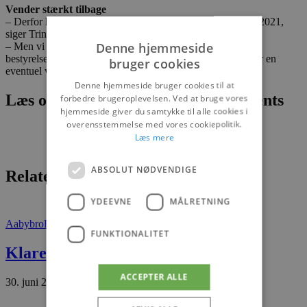
Vender stærkt tilbage
– Derfor kom vi på bestyrelsesmødet frem til at vi aflyser i 2021,
siger Trine Schultz.
Denne hjemmeside
– Men vi vender stærkt tilbage i 2022, og på det næste
bestyrelsesmøde om en måned vil vi se på mulighederne for en
bruger cookies
eventuel virtuel udstilling i 2021, tilføjer hun.
Denne hjemmeside bruger cookies til at
Læs om fantastiske oplevelser og events
forbedre brugeroplevelsen. Ved at bruge vores
hjemmeside giver du samtykke til alle cookies i
overensstemmelse med vores cookiepolitik.
Læs mere
ABSOLUT NØDVENDIGE
Relaterede artikler
YDEEVNE
MÅLRETNING
Aabybro
Fokus på
FUNKTIONALITET
Klare ruder med et smil
ACCEPTER ALLE
30. juni 2026