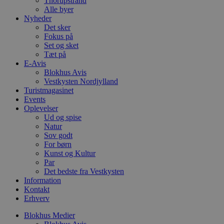
Thorupstrand
Alle byer
VISITOR_PRIVACY_METADATA
5 måneder
D
YouTube
4 uger
b
.youtube.com
Nyheder
g
Det sker
b
Fokus på
s
p
Set og sket
f
Tæt på
i
E-Avis
w
Blokhus Avis
r
p
Vestkysten Nordjylland
b
Turistmagasinet
s
Events
f
p
Oplevelser
b
Ud og spise
p
Natur
o
Sov godt
i
d
For børn
p
Kunst og Kultur
b
Par
f
s
Det bedste fra Vestkysten
Information
Kontakt
Erhverv
Blokhus Medier
Udbyder
/
Navn
Udløbsdato
Beskrivelse