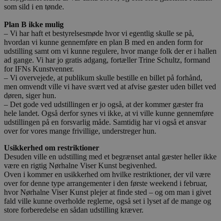
som sild i en tønde.
Plan B ikke mulig
– Vi har haft et bestyrelsesmøde hvor vi egentlig skulle se på,
hvordan vi kunne gennemføre en plan B med en anden form for
udstilling samt om vi kunne regulere, hvor mange folk der er i hallen
ad gange. Vi har jo gratis adgang, fortæller Trine Schultz, formand
for IFNs Kunstvenner.
– Vi overvejede, at publikum skulle bestille en billet på forhånd,
men omvendt ville vi have svært ved at afvise gæster uden billet ved
døren, siger hun.
– Det gode ved udstillingen er jo også, at der kommer gæster fra
hele landet. Også derfor synes vi ikke, at vi ville kunne gennemføre
udstillingen på en forsvarlig måde. Samtidig har vi også et ansvar
over for vores mange frivillige, understreger hun.
Usikkerhed om restriktioner
Desuden ville en udstilling med et begrænset antal gæster heller ikke
være en rigtig Nørhalne Viser Kunst begivenhed.
Oven i kommer en usikkerhed om hvilke restriktioner, der vil være
over for denne type arrangementer i den første weekend i februar,
hvor Nørhalne Viser Kunst plejer at finde sted – og om man i givet
fald ville kunne overholde reglerne, også set i lyset af de mange og
store forberedelse en sådan udstilling kræver.