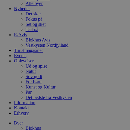
Alle byer
Nyheder
Det sker
Fokus på
Set og sket
Tæt på
E-Avis
Blokhus Avis
Vestkysten Nordjylland
Turistmagasinet
Events
Oplevelser
Ud og spise
Natur
Sov godt
For børn
Kunst og Kultur
Par
Det bedste fra Vestkysten
Information
Kontakt
Erhverv
Byer
Blokhus