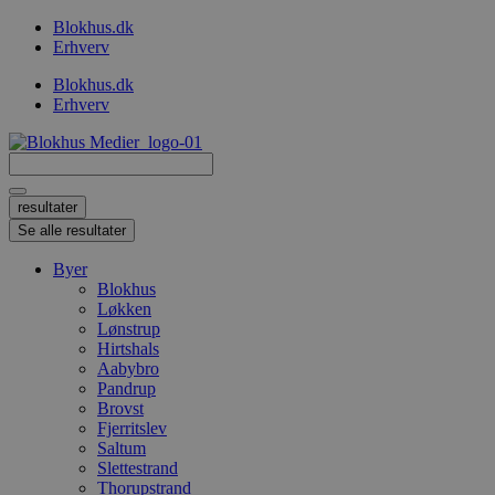
Videre
Blokhus.dk
til
Erhverv
indhold
Blokhus.dk
Erhverv
Search
...
resultater
Se alle resultater
Byer
Blokhus
Løkken
Lønstrup
Hirtshals
Aabybro
Pandrup
Brovst
Fjerritslev
Saltum
Slettestrand
Thorupstrand