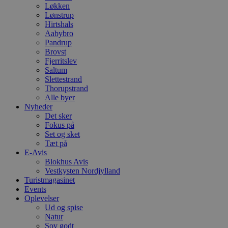
Løkken
Lønstrup
Hirtshals
Aabybro
Pandrup
Brovst
Fjerritslev
Saltum
Slettestrand
Thorupstrand
Alle byer
Nyheder
Det sker
Fokus på
Set og sket
Tæt på
E-Avis
Blokhus Avis
Vestkysten Nordjylland
Turistmagasinet
Events
Oplevelser
Ud og spise
Natur
Sov godt