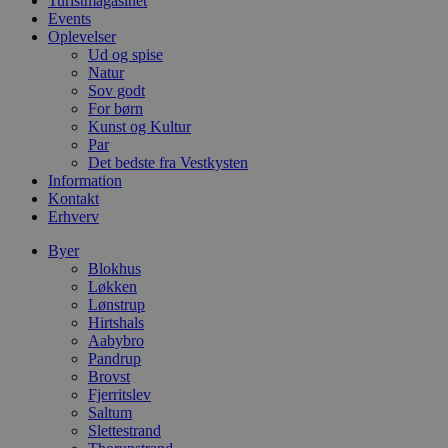
Turistmagasinet
l
e
Events
m
Oplevelser
Ud og spise
CookieScriptConsent
4 uger 2
D
CookieScript
Natur
dage
b
blokhus.dk
C
Sov godt
S
For børn
t
Kunst og Kultur
h
p
Par
s
Det bedste fra Vestkysten
b
Information
e
Kontakt
a
S
Erhverv
c
f
Byer
k
Blokhus
pys_start_session
.blokhus.dk
Session
D
Løkken
b
Lønstrup
o
Hirtshals
b
t
Aabybro
d
Pandrup
g
Brovst
h
Fjerritslev
o
e
Saltum
h
Slettestrand
ti