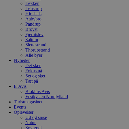
Løkken
Lønstrup
Hirtshals
Aabybro
Pandrup
Brovst
Fjerritslev
Saltum
Slettestrand
Thorupstrand
Alle byer
Nyheder
Det sker
Fokus på
Set og sket
Tæt på
E-Avis
Blokhus Avis
Vestkysten Nordjylland
Turistmagasinet
Events
Oplevelser
Ud og spise
Natur
Sov godt