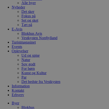
Alle byer
Nyheder
Det sker
Fokus på
Set og sket
Tæt på
E-Avis
Blokhus Avis
Vestkysten Nordjylland
Turistmagasinet
Events
Oplevelser
Ud og spise
Natur
Sov godt
For børn
Kunst og Kultur
Par
Det bedste fra Vestkysten
Information
Kontakt
Erhverv
Byer
Blokhus