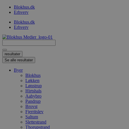
Videre
Blokhus.dk
til
Erhverv
indhold
Blokhus.dk
Erhverv
Search
...
resultater
Se alle resultater
Byer
Blokhus
Løkken
Lønstrup
Hirtshals
Aabybro
Pandrup
Brovst
Fjerritslev
Saltum
Slettestrand
Thorupstrand