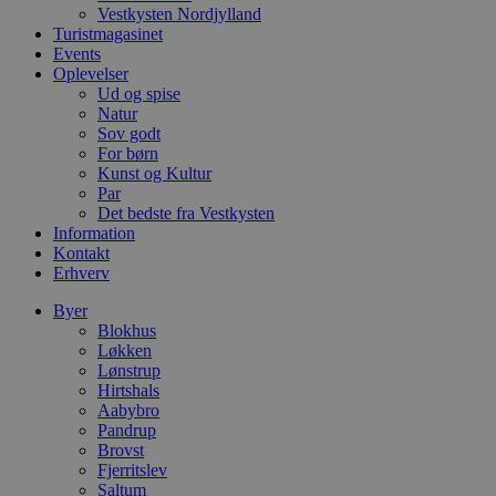
l
Vestkysten Nordjylland
e
Turistmagasinet
m
Events
CookieScriptConsent
4 uger 2
D
CookieScript
Oplevelser
dage
b
blokhus.dk
Ud og spise
C
Natur
S
t
Sov godt
h
For børn
p
Kunst og Kultur
s
Par
b
e
Det bedste fra Vestkysten
a
Information
S
Kontakt
c
f
Erhverv
k
Byer
pys_start_session
.blokhus.dk
Session
D
Blokhus
b
o
Løkken
b
Lønstrup
t
Hirtshals
d
Aabybro
g
h
Pandrup
o
Brovst
e
Fjerritslev
h
ti
Saltum