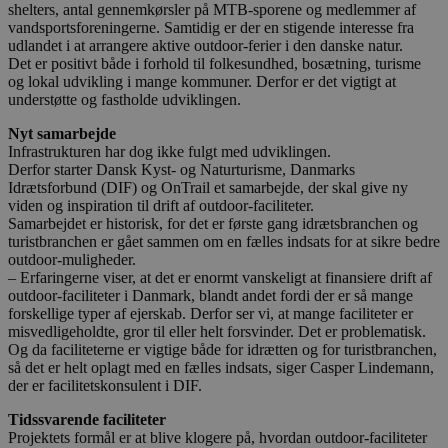
shelters, antal gennemkørsler på MTB-sporene og medlemmer af
vandsportsforeningerne. Samtidig er der en stigende interesse fra
udlandet i at arrangere aktive outdoor-ferier i den danske natur.
Det er positivt både i forhold til folkesundhed, bosætning, turisme
og lokal udvikling i mange kommuner. Derfor er det vigtigt at
understøtte og fastholde udviklingen.
Nyt samarbejde
Infrastrukturen har dog ikke fulgt med udviklingen.
Derfor starter Dansk Kyst- og Naturturisme, Danmarks
Idrætsforbund (DIF) og OnTrail et samarbejde, der skal give ny
viden og inspiration til drift af outdoor-faciliteter.
Samarbejdet er historisk, for det er første gang idrætsbranchen og
turistbranchen er gået sammen om en fælles indsats for at sikre bedre
outdoor-muligheder.
– Erfaringerne viser, at det er enormt vanskeligt at finansiere drift af
outdoor-faciliteter i Danmark, blandt andet fordi der er så mange
forskellige typer af ejerskab. Derfor ser vi, at mange faciliteter er
misvedligeholdte, gror til eller helt forsvinder. Det er problematisk.
Og da faciliteterne er vigtige både for idrætten og for turistbranchen,
så det er helt oplagt med en fælles indsats, siger Casper Lindemann,
der er facilitetskonsulent i DIF.
Tidssvarende faciliteter
Projektets formål er at blive klogere på, hvordan outdoor-faciliteter