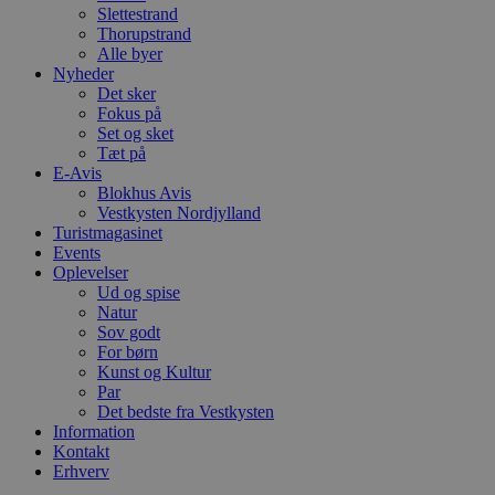
Slettestrand
VISITOR_PRIVACY_METADATA
5 måneder
D
YouTube
Thorupstrand
4 uger
b
.youtube.com
Alle byer
g
b
Nyheder
s
Det sker
p
Fokus på
f
Set og sket
i
w
Tæt på
r
E-Avis
p
Blokhus Avis
b
s
Vestkysten Nordjylland
f
Turistmagasinet
p
Events
b
Oplevelser
p
o
Ud og spise
i
Natur
d
Sov godt
p
b
For børn
f
Kunst og Kultur
s
Par
Det bedste fra Vestkysten
Information
Kontakt
Erhverv
Udbyder
/
Navn
Udløbsdato
Beskrivelse