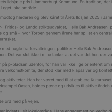
rets Ildsjæle pris i Jammerbugt Kommune. En tradition, der
nt i eget lokalområde.
der modtog hæderen og blev kåret til Årets Ildsjæl 2025 i 
, Fritids- og Landdistriktsudvalget, Helle Bak Andreasen, 
 og små – hvor Torben gennem årene har spillet en central r
errasket.
med nogle fra forvaltningen, politiker Helle Bak Andreasen o
n. Det var slet ikke i mine tanker at det var det her, der var
 på p-pladsen udenfor, for han var ikke lige orienteret om 
re velkomstkomité, der stod klar med klapsalver og konfett
v og aktiviteter. Han har været med til at etablere Kulturhuset
empel Oasen, holdes pæne og udvikles til aktive åndehuller,
e.
nde ord med på vejen:
ær indsats i sit lokalområde. Hans engagement og vedhol