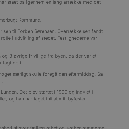
 har stået på igennem en lang årrække med det
Jammerbugt Kommune.
prisen til Torben Sørensen. Overrækkelsen fandt
olle i udvikling af stedet. Festlighederne var
g 3 øvrige frivillige fra byen, da der var et
 lagt op til.
noget særligt skulle foregå den eftermiddag. Så
i.
 Lunden. Det blev startet i 1999 og indviet i
 og han har taget initiativ til byfester,
denhed styrker fællesskabet og skaber rammerne