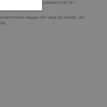
a offentligheden. Prisen uddeles hvert år i
I bedømmelsen lægges der vægt på indsats, der
tik.
ministration. Hjemmesiden
e gange en bruger kan
given periode, der forsøger
misbrug af tjenester.
-sproget. Dette er en
 variabler for
enereret nummer, hvordan
n et godt eksempel er at
 siderne.
ten til at huske
nødvendigt, at Cookie-
 session tilstand, mens de
eller data poster huskes