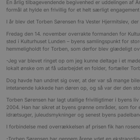
En årlig tilbagevendende begivenhed er uddelingen af Å
formål at hylde en frivillig for et helt særligt engageme
I år blev det Torben Sørensen fra Vester Hjermitslev, 
Fredag den 14. november overrakte formanden for Kultur-
sted i Kulturhuset Lunden – byens samlingspunkt for store
hemmeligholdt for Torben, som derfor blev glædeligt ov
-Jeg var blevet ringet op om jeg kunne deltage i et møde 
lokalt ønske om at få udarbejdet en folder, fortæller Torbe
Dog havde han undret sig over, at der var så mange biler
intetanende lukkede han døren op, og så var der den sto
Torben Sørensen har lagt utallige frivilligtimer i byens li
2004. Han har sikret at byens grønne områder, som for eks
idrætsuger, juleudsmykninger og senest byens padelban
I forbindelse med overrækkelsen af prisen fik han rose
-Torben Sørensen har gennem årene ydet en ekstraordin