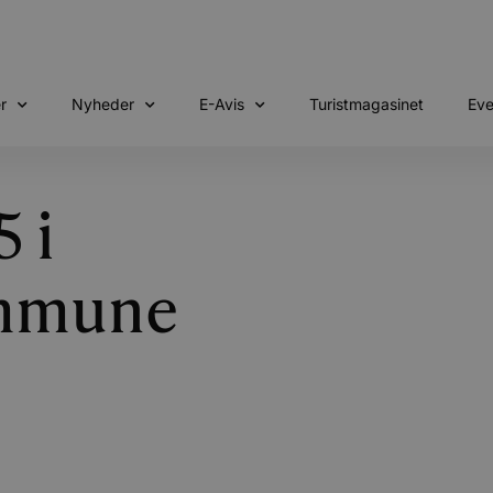
r
Nyheder
E-Avis
Turistmagasinet
Eve
5 i
mmune