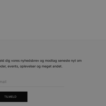
ykke og privatlivsvalg for
r data på den besøgendes
e af personlige oplysninger
et i fremtidige sessioner.
esøgte hjemmesiden for at
g opdaterer en unik værdi
r oplysninger om, hvordan
ninger.
, som slutbrugeren måtte
- som er en væsentlig
ndtere eksperimenter, A/B-
jeneste. Denne cookie
eld dig vores nyhedsbrev og modtag seneste nyt om
rollouts"). Cookien sikrer,
tilfældigt genereret
 en testperiode, så
modning på et websted og
der, events, oplevelser og meget andet.
e pludselig ændrer sig,
ende og sessioner, der
lander på, når du besøger
agner.
eroplevelser eller sporing
ukter, såsom realtidstilbud
ssionstilstanden.
TILMELD
mmesiden, hvilket hjælper
 til at begrænse