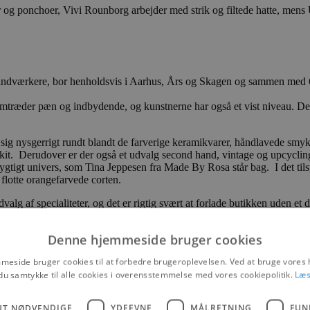
g ponchoer, Vivi Rounborg arbejder med strik og filtede hatte, mens Ul
åndværkere, bor henholdsvis i Aarhus, Års og Skagen og sammen med 6-7 
fremtræder pæn og indbydende, og kunstnerne har også et vist niveau. D
 nysgerrigt rundt blandt de farverige keramikvarer, håndlavede smykker
kekit. Derudover er der også et udvalg second hand, vintage og upcycling
gtigt univers, som Tina Jeppesen fra Made By Rosa står bag. I det tilstø
t flotte orangefarvede corten.
g af specialiteter, og det er rigtig svært at forlade butikken uden et dek
degave eller en unik gave, siger Mariann Lykke Henriksen, så vi sælger
Denne hjemmeside bruger cookies
er & Fruer fejre 10 års jubilæum. Kunstnerne har også fået øjnene op fo
eside bruger cookies til at forbedre brugeroplevelsen. Ved at bruge vore
r mulighed for at etablere egen butik, og så er det her en rigtig god løs
du samtykke til alle cookies i overensstemmelse med vores cookiepolitik.
Læs
er ofte, at kunderne bliver opmærksom på kunstneren her i forretningen 
UT NØDVENDIGE
YDEEVNE
MÅLRETNING
FUN
 Fur. Hun er denne dag ved at fylde hendes værker på hylderne, som er py