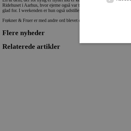
Ridehuset i Aarhus, hvor ejerne også var til stede, og så lærte vi hinand
glad for. I weekenden er hun også udstiller på kunstmarkedet i forbin
Frøkner & Fruer er med andre ord blevet et kreativt samlingspunkt i 
Flere nyheder
Relaterede artikler
Absolut nødvendige cookies
kan ikke bruges korrekt ude
Navn
pys_session_limit
PHPSESSID