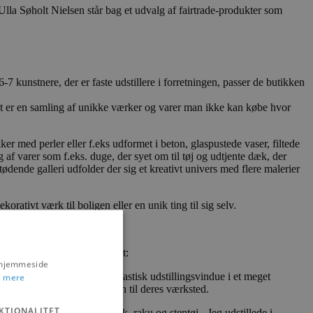
la Søholt Nielsen står bag et udvalg af fairtrade-produkter som
kunstnere, der er faste udstillere i forretningen, passer de butikken
et er en samling af unikke værker og varer man ikke kan købe hvor
 med perler eller f.eks udformet i beton, glaspustede vaser, filtede
 af varer som f.eks. duge, der syet om til tøj og udtjente dæk, der
dende galleri udfolder der sig et kreativt univers med flere malerier
orativt værk til boligen eller en unik ting til sig selv.
 også mange gaveposer.
r, at Blokhus er eftertragtet:
s hjemmeside
ning for dem. -Det er et fantastisk udstillingsvindue i et meget
 mere
og efterfølgende tager turen til deres værksted.
KTIONALITET
nt til ude og inde i keramik, raku og stentøj. -Jeg udstillede i