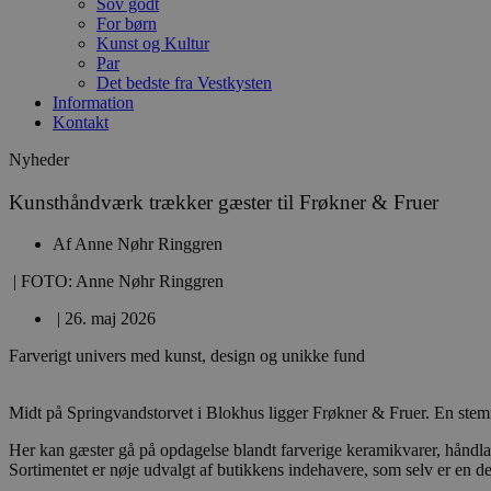
Sov godt
For børn
Kunst og Kultur
Par
Det bedste fra Vestkysten
Information
Kontakt
Nyheder
Kunsthåndværk trækker gæster til Frøkner & Fruer
Af
Anne Nøhr Ringgren
| FOTO: Anne Nøhr Ringgren
|
26. maj 2026
Farverigt univers med kunst, design og unikke fund
Midt på Springvandstorvet i Blokhus ligger Frøkner & Fruer. En stemnin
Her kan gæster gå på opdagelse blandt farverige keramikvarer, håndlav
Sortimentet er nøje udvalgt af butikkens indehavere, som selv er en del