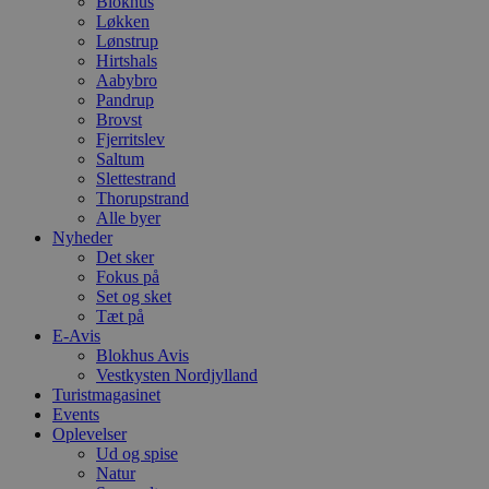
Blokhus
Løkken
Lønstrup
Hirtshals
Aabybro
Pandrup
Brovst
Fjerritslev
Saltum
Slettestrand
Thorupstrand
Alle byer
Nyheder
Det sker
Fokus på
Set og sket
Tæt på
E-Avis
Blokhus Avis
Vestkysten Nordjylland
Turistmagasinet
Events
Oplevelser
Ud og spise
Natur