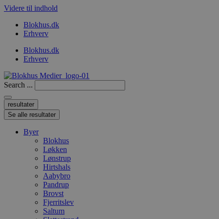
Videre til indhold
Blokhus.dk
Erhverv
Blokhus.dk
Erhverv
Search ...
resultater
Se alle resultater
Byer
Blokhus
Løkken
Lønstrup
Hirtshals
Aabybro
Pandrup
Brovst
Fjerritslev
Saltum