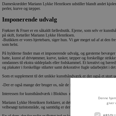
Dameskrædder Mariann Lykke Henriksen udstiller blandt andet kjoler o
perler, kurve og tæpper.
Imponerende udvalg
Frøkner & Fruer er en såkaldt fællesbutik. Ejerne, som selv er kunsth
på skift, fortæller Mariann Lykke Henriksen.
-Butikken er vores hjertebarn, siger hun. Vi gør meget ud af at den 
som helst.
På hylderne finder man et imponerende udvalg, og gæsterne bevæger sig
hatte, kunst af drivtømmer, kurve, tasker, tæpper og forskellige strik
omdannes til ekstra siddeplads eller fodskammel. Et kreativt og bæredy
og plakater i forskellige stilarter samt dekorative fugle udarbejdet i de
Som et supplement til det unikke kunsthåndværk er der også et stort udval
-Der er også mange der bruger os, når de f.eks. skal bruge en værtin
Interessen for kunsthåndværk i Blokhus er stor, og i 2023 kunne Frøkn
Denne hjemm
Mariann Lykke Henriksen forklarer, at det er ikke alle kunstnere, der ha
giver 
velbesøgt turistområde, og samtidig er der et kæmpe opland. -Vi oplev
ABSOL
En af dem, der for nylig er flyttet ind er keramiker Berit Andersen fra