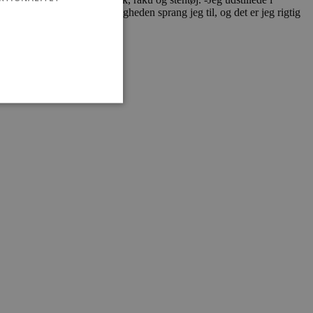
 her selv, så da jeg fik muligheden sprang jeg til, og det er jeg rigtig
ministration. Hjemmesiden
e gange en bruger kan
given periode, der forsøger
misbrug af tjenester.
-sproget. Dette er en
 variabler for
enereret nummer, hvordan
n et godt eksempel er at
 siderne.