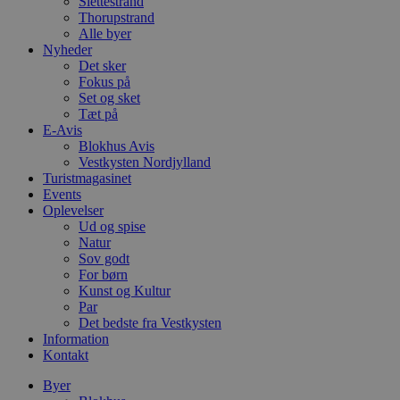
Slettestrand
Thorupstrand
Alle byer
Nyheder
Det sker
Fokus på
Set og sket
Tæt på
E-Avis
Blokhus Avis
Vestkysten Nordjylland
Turistmagasinet
Events
Oplevelser
Ud og spise
Natur
Sov godt
For børn
Kunst og Kultur
Par
Det bedste fra Vestkysten
Information
Kontakt
Byer