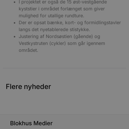
Målretning
Funktionalitet
I projektet er også de 15 øst-vestgående
kyststier i området forlænget som giver
Absolut nødvendige cookies muliggør
mulighed for utallige rundture.
hjemmesidens grundlæggende funktionalitet
såsom brugerlogin og kontoadministration.
Der er opsat bænke, kort- og formidlingstavler
Hjemmesiden kan ikke bruges korrekt uden de
langs det nyetablerede stistykke.
absolut nødvendige cookies.
Justering af Nordsøstien (gående) og
Udbyder
/
Navn
Udløbsdato
B
Vestkystruten (cykler) som går igennem
Domæne
området.
pys_session_limit
.blokhus.dk
59 minutter
57
b
sekunder
b
b
u
s
s
i
Flere nyheder
g
d
f
f
m
t
Blokhus Medier
PHPSESSID
Session
PHP.net
g
blokhus.dk