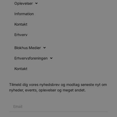
Oplevelser
b
e
a
Information
S
f
Kontakt
k
pys_start_session
.blokhus.dk
Session
Erhverv
b
o
b
t
Blokhus Medier
d
Erhvervsforeningen
o
e
Kontakt
h
t
VISITOR_PRIVACY_METADATA
5 måneder
YouTube
4 uger
b
Tilmeld dig vores nyhedsbrev og modtag seneste nyt om
.youtube.com
nyheder, events, oplevelser og meget andet.
b
p
f
i
w
r