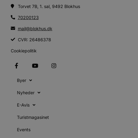
a
Torvet 7B, 1. sal, 9492 Blokhus
b
s
e
70200123
i
d
mail@blokhus.dk
v
b
CVR: 26486378
D
e
Cookiepolitik
g
b
s
e
Byer
e
o
l
Nyheder
e
m
E-Avis
CookieScriptConsent
4 uger 2
CookieScript
dage
b
blokhus.dk
C
Turistmagasinet
S
t
Events
s