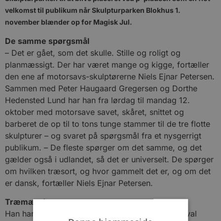
velkomst til publikum når Skulpturparken Blokhus 1.
november blænder op for Magisk Jul.
De samme spørgsmål
– Det er gået, som det skulle. Stille og roligt og
planmæssigt. Der har været mange og kigge, fortæller
den ene af motorsavs-skulptørerne Niels Ejnar Petersen.
Sammen med Peter Haugaard Gregersen og Dorthe
Hedensted Lund har han fra lørdag til mandag 12.
oktober med motorsave savet, skåret, snittet og
barberet de op til to tons tunge stammer til de tre flotte
skulpturer – og svaret på spørgsmål fra et nysgerrigt
publikum. – De fleste spørger om det samme, og det
gælder også i udlandet, så det er universelt. De spørger
om hvilken træsort, og hvor gammelt det er, og om det
er dansk, fortæller Niels Ejnar Petersen.
Træmænd
Han har været med til den årlige træskulpturfestival