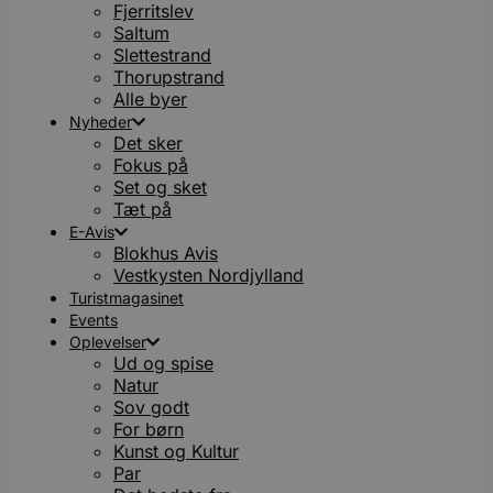
Fjerritslev
Saltum
Slettestrand
Thorupstrand
Alle byer
Nyheder
Det sker
Fokus på
Set og sket
Tæt på
E-Avis
Blokhus Avis
Vestkysten Nordjylland
Turistmagasinet
Events
Oplevelser
Ud og spise
Natur
Sov godt
For børn
Kunst og Kultur
Par