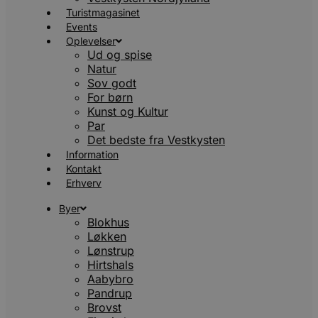
Turistmagasinet
Events
Oplevelser
Ud og spise
Natur
Sov godt
For børn
Kunst og Kultur
Par
Det bedste fra Vestkysten
Information
Kontakt
Erhverv
Byer
Blokhus
Løkken
Lønstrup
Hirtshals
Aabybro
Pandrup
Brovst