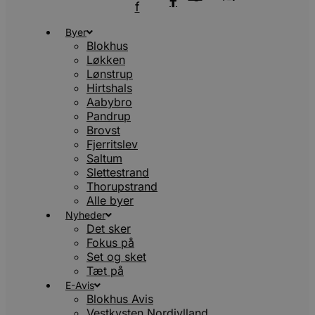
f
Byer
Blokhus
Løkken
Lønstrup
Hirtshals
Aabybro
Pandrup
Brovst
Fjerritslev
Saltum
Slettestrand
Thorupstrand
Alle byer
Nyheder
Det sker
Fokus på
Set og sket
Tæt på
E-Avis
Blokhus Avis
Vestkysten Nordjylland