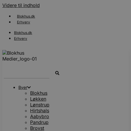
Videre til indhold
Blokhus.dk
Erhverv
Blokhus.dk
Erhverv
Search
...
Byer
Blokhus
Løkken
Lønstrup
Hirtshals
Aabybro
Pandrup
Brovst