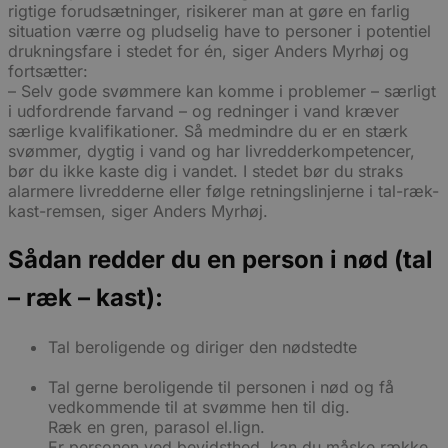
rigtige forudsætninger, risikerer man at gøre en farlig
situation værre og pludselig have to personer i potentiel
drukningsfare i stedet for én, siger Anders Myrhøj og
fortsætter:
– Selv gode svømmere kan komme i problemer – særligt
i udfordrende farvand – og redninger i vand kræver
særlige kvalifikationer. Så medmindre du er en stærk
svømmer, dygtig i vand og har livredderkompetencer,
bør du ikke kaste dig i vandet. I stedet bør du straks
alarmere livredderne eller følge retningslinjerne i tal-ræk-
kast-remsen, siger Anders Myrhøj.
Sådan redder du en person i nød (tal
– ræk – kast):
Tal beroligende og diriger den nødstedte
Tal gerne beroligende til personen i nød og få
vedkommende til at svømme hen til dig.
Ræk en gren, parasol el.lign.
Er personen ved bevidsthed, kan du måske række