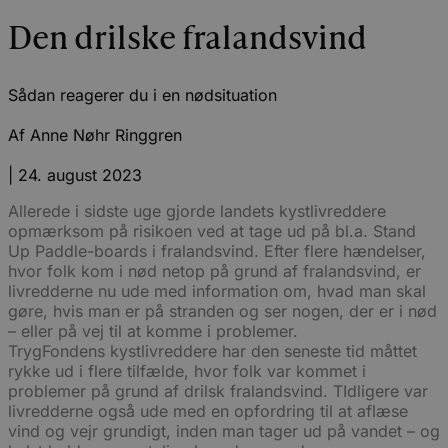
Den drilske fralandsvind
Sådan reagerer du i en nødsituation
Af
Anne Nøhr Ringgren
|
24. august 2023
Allerede i sidste uge gjorde landets kystlivreddere
opmærksom på risikoen ved at tage ud på bl.a. Stand
Up Paddle-boards i fralandsvind. Efter flere hændelser,
hvor folk kom i nød netop på grund af fralandsvind, er
livredderne nu ude med information om, hvad man skal
gøre, hvis man er på stranden og ser nogen, der er i nød
– eller på vej til at komme i problemer.
TrygFondens kystlivreddere har den seneste tid måttet
rykke ud i flere tilfælde, hvor folk var kommet i
problemer på grund af drilsk fralandsvind. TIdligere var
livredderne også ude med en opfordring til at aflæse
vind og vejr grundigt, inden man tager ud på vandet – og