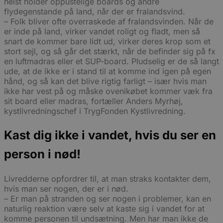
helst holder oppustelige boards og andre
flydegenstande på land, når der er fralandsvind.
– Folk bliver ofte overraskede af fralandsvinden. Når de
er inde på land, virker vandet roligt og fladt, men så
snart de kommer bare lidt ud, virker deres krop som et
stort sejl, og så går det stærkt, når de befinder sig på fx
en luftmadras eller et SUP-board. Pludselig er de så langt
ude, at de ikke er i stand til at komme ind igen på egen
hånd, og så kan det blive rigtig farligt – især hvis man
ikke har vest på og måske ovenikøbet kommer væk fra
sit board eller madras, fortæller Anders Myrhøj,
kystlivredningschef i TrygFonden Kystlivredning.
Kast dig ikke i vandet, hvis du ser en
person i nød!
Livredderne opfordrer til, at man straks kontakter dem,
hvis man ser nogen, der er i nød.
– Er man på stranden og ser nogen i problemer, kan en
naturlig reaktion være selv at kaste sig i vandet for at
komme personen til undsætning. Men har man ikke de