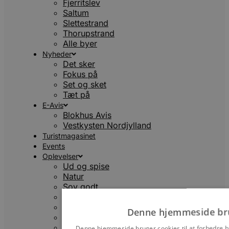
Fjerritslev
Saltum
Slettestrand
Thorupstrand
Alle byer
Nyheder
Det sker
Fokus på
Set og sket
Tæt på
E-Avis
Blokhus Avis
Vestkysten Nordjylland
Turistmagasinet
Events
Oplevelser
Ud og spise
Natur
Sov godt
For børn
Kunst og Kultur
Denne hjemmeside br
Par
Det bedste fra Vestkysten
Denne hjemmeside bruger cookies til at forbedre b