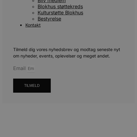
Bliv medlem
pys_session_limit
.blokhus.dk
59 mi
Blokhus støttekreds
5
Kulturstøtte Blokhus
seku
Bestyrelse
Kontakt
PHPSESSID
Ses
PHP.net
Tilmeld dig vores nyhedsbrev og modtag seneste nyt
blokhus.dk
om nyheder, events, oplevelser og meget andet.
Email
TILMELD
CookieScriptConsent
4 ug
CookieScript
da
blokhus.dk