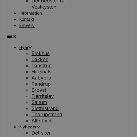
Det bedste fra
Vestkysten
Information
Kontakt
Erhverv
Byer
Blokhus
Løkken
Lønstrup
Hirtshals
Aabybro
Pandrup
Brovst
Fjerritslev
Saltum
Slettestrand
Thorupstrand
Alle byer
Nyheder
Det sker