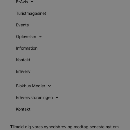
E-Avis
s
s
i
Turistmagasinet
g
d
f
Events
h
y
Oplevelser
f
m
t
Information
PHPSESSID
Session
C
PHP.net
g
blokhus.dk
Kontakt
a
b
s
Erhverv
e
i
d
o
Blokhus Medier
v
b
Erhvervsforeningen
D
e
g
Kontakt
n
h
b
s
w
Tilmeld dig vores nyhedsbrev og modtag seneste nyt om