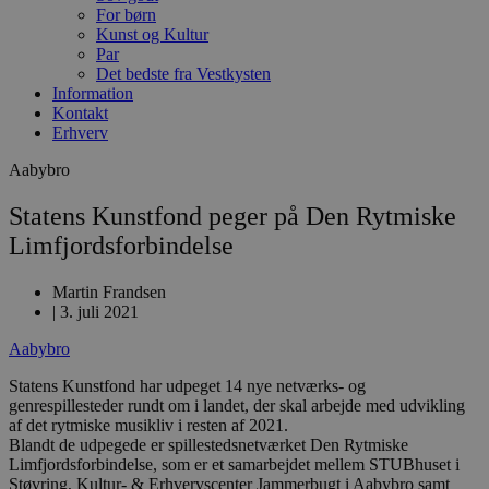
For børn
Kunst og Kultur
Par
Det bedste fra Vestkysten
Information
Kontakt
Erhverv
Aabybro
Statens Kunstfond peger på Den Rytmiske
Limfjordsforbindelse
Martin Frandsen
|
3. juli 2021
Aabybro
Statens Kunstfond har udpeget 14 nye netværks- og
genrespillesteder rundt om i landet, der skal arbejde med udvikling
af det rytmiske musikliv i resten af 2021.
Blandt de udpegede er spillestedsnetværket Den Rytmiske
Limfjordsforbindelse, som er et samarbejdet mellem STUBhuset i
Støvring, Kultur- & Erhvervscenter Jammerbugt i Aabybro samt