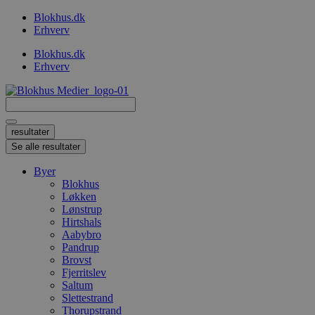
Videre
Blokhus.dk
til
Erhverv
indhold
Blokhus.dk
Erhverv
Search
...
resultater
Se alle resultater
Byer
Blokhus
Løkken
Lønstrup
Hirtshals
Aabybro
Pandrup
Brovst
Fjerritslev
Saltum
Slettestrand
Thorupstrand