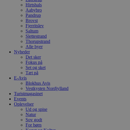
e
Hirtshals
g
Aabybro
n
Pandrup
h
b
Brovst
s
Fjerritslev
w
Saltum
e
e
Slettestrand
o
Thorupstrand
l
Alle byer
e
Nyheder
m
Det sker
CookieScriptConsent
4 uger 2
D
CookieScript
Fokus på
dage
b
blokhus.dk
Set og sket
C
Tæt på
S
t
E-Avis
h
Blokhus Avis
p
Vestkysten Nordjylland
s
b
Turistmagasinet
e
Events
a
Oplevelser
S
Ud og spise
c
f
Natur
k
Sov godt
For børn
pys_start_session
.blokhus.dk
Session
D
b