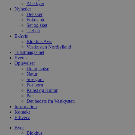
Alle byer
Nyheder
Det sker
Fokus på
Set og sket
Tæt på
E-Avis
Blokhus Avis
Vestkysten Nordjylland
Turistmagasinet
Events
Oplevelser
Ud og spise
Natur
Sov godt
For børn
Kunst og Kultur
Par
Det bedste fra Vestkysten
Information
Kontakt
Erhverv
Byer
Blokhus