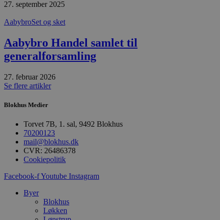
Navn
Udløbsdato
B
27. september 2025
Domæne
pys_session_limit
.blokhus.dk
59 minutter
D
Aabybro
Set og sket
57
b
sekunder
b
m
Aabybro Handel samlet til
b
u
generalforsamling
s
s
i
27. februar 2026
g
Se flere artikler
d
f
h
Blokhus Medier
y
f
m
Torvet 7B, 1. sal, 9492 Blokhus
t
70200123
mail@blokhus.dk
PHPSESSID
Session
C
PHP.net
g
CVR: 26486378
blokhus.dk
a
Cookiepolitik
b
s
Facebook-f
Youtube
Instagram
e
i
d
Byer
o
Blokhus
v
Løkken
b
D
Lønstrup