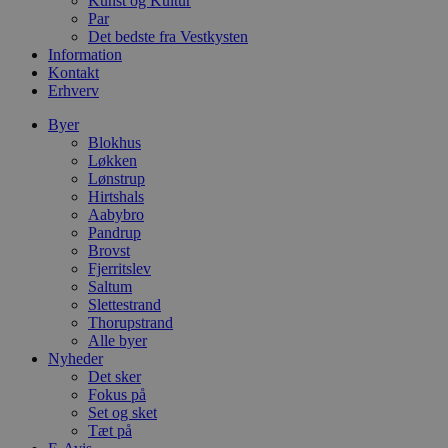
Kunst og Kultur
o
Par
b
Det bedste fra Vestkysten
t
Information
d
g
Kontakt
h
Erhverv
o
e
Byer
h
ti
Blokhus
Løkken
VISITOR_PRIVACY_METADATA
5 måneder
D
YouTube
Lønstrup
4 uger
b
.youtube.com
Hirtshals
g
b
Aabybro
s
Pandrup
p
Brovst
f
i
Fjerritslev
w
Saltum
r
Slettestrand
p
Thorupstrand
b
s
Alle byer
f
Nyheder
p
Det sker
b
p
Fokus på
o
Set og sket
i
Tæt på
d