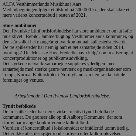
ALFA Vesthimmerlands Musikhus i Aars.
Med udpegningen følger et tilskud på 500.000 kr., der skal sikre et
mere varieret koncertudbud i resten af 2021.
Store ambitioner
Den Rytmiske Limfjordsforbindelse har store ambitioner om at løfte
musiklivet i Rebild, Jammerbugt og Vesthimmerlands kommuner, og
den står solidt i et mangeårigt tværkommunalt spillestedsnetværk.
De tre spillesteder har nemlig haft et tæt samarbejde siden 2014,
hvori også Det Musiske Hus, Frederikshavn indgår om realisering at
koncertproduktioner og publikumsudvikling.
Det styrkede netværkssamarbejde suppleres yderligere med
samarbejde med stærke genre-netværk og musikorganisationer som
Tempi, Korma, Kulturskoler i Nordjylland samt en række lokale
foreninger og venues.
Arbejdsmøde i Den Rytmisk Limfjordsforbindelse.
Tyndt befolkede
De tre spillesteder har deres virke i relativt tyndt befolkede
kommuner. De grænser alle op til Aalborg Kommune, der som
storby har mange konkurrerende kulturtilbud.
Værdien af koncerttilbud i lokalområdet er imidlertid uomtvistelig.
Det er ikke alle, der søger mod storbyen efter kulturoplevelser.