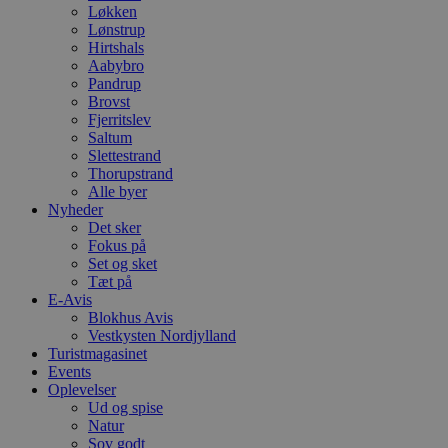
Løkken
Lønstrup
Hirtshals
Aabybro
Pandrup
Brovst
Fjerritslev
Saltum
Slettestrand
Thorupstrand
Alle byer
Nyheder
Det sker
Fokus på
Set og sket
Tæt på
E-Avis
Blokhus Avis
Vestkysten Nordjylland
Turistmagasinet
Events
Oplevelser
Ud og spise
Natur
Sov godt