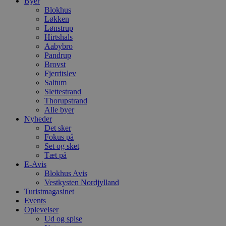
Byer
Blokhus
Løkken
Lønstrup
Hirtshals
Aabybro
Pandrup
Brovst
Fjerritslev
Saltum
Slettestrand
Thorupstrand
Alle byer
Nyheder
Det sker
Fokus på
Set og sket
Tæt på
E-Avis
Blokhus Avis
Vestkysten Nordjylland
Turistmagasinet
Events
Oplevelser
Ud og spise