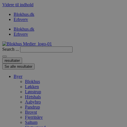
Videre til indhold
Blokhus.dk
Erhverv
Blokhus.dk
Erhverv
Search ...
resultater
Se alle resultater
Byer
Blokhus
Løkken
Lønstrup
Hirtshals
Aabybro
Pandrup
Brovst
Fjerritslev
Saltum