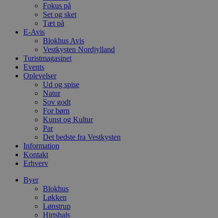
b
Fokus på
s
Set og sket
e
Tæt på
i
d
E-Avis
o
Blokhus Avis
v
Vestkysten Nordjylland
b
Turistmagasinet
D
e
Events
g
Oplevelser
n
Ud og spise
h
b
Natur
s
Sov godt
w
For børn
e
Kunst og Kultur
e
o
Par
l
Det bedste fra Vestkysten
e
Information
m
Kontakt
CookieScriptConsent
4 uger 2
D
CookieScript
Erhverv
dage
b
blokhus.dk
C
Byer
S
Blokhus
t
h
Løkken
p
Lønstrup
s
Hirtshals
b