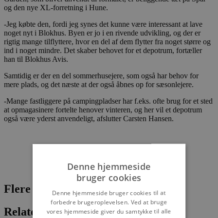
og den nye XL-forretning i Hune.
-Jeg købte den, fordi jeg synes det kunne være interessant at lave
noget nyt i Blokhus. Byen er jo i en rivende udvikling, og der er
rigtig mange tilflyttere, hvor en del af dem flytter fra noget større og
ind i noget mindre. Det skaber behovet for et depotrum, fortæller
han til Blokhus Avis.
Samtidig er der en del sommerhusejere, som også har behov for
mere plads, og det næste at der også åbnes op for sæsonlejere.
-Mange fastliggere på campingpladser har f.eks. ofte brug for et sted
at opmagasinere fortelte henover vinteren, og her vil et depotrum
også være yderst anvendeligt, afslutter Carsten Hansen.
Denne hjemmeside
bruger cookies
Flere nyheder
Denne hjemmeside bruger cookies til at
forbedre brugeroplevelsen. Ved at bruge
Relaterede artikler
vores hjemmeside giver du samtykke til alle