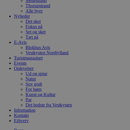
Slettestrand
Thorupstrand
Alle byer
Nyheder
Det sker
Fokus på
Set og sket
Tæt på
E-Avis
Blokhus Avis
Vestkysten Nordjylland
Turistmagasinet
Events
Oplevelser
Ud og spise
Natur
Sov godt
For børn
Kunst og Kultur
Par
Det bedste fra Vestkysten
Information
Kontakt
Erhverv