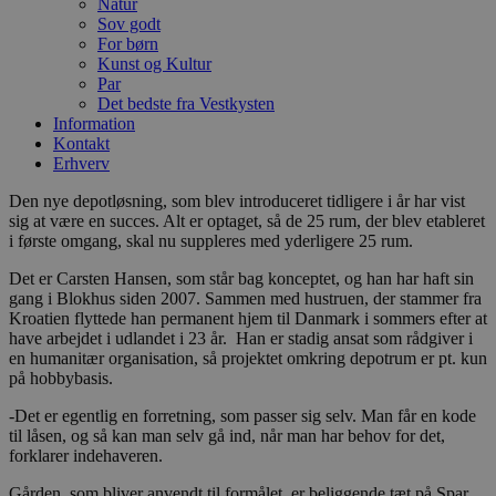
Natur
Sov godt
For børn
Kunst og Kultur
Par
Det bedste fra Vestkysten
Information
Kontakt
Erhverv
Den nye depotløsning, som blev introduceret tidligere i år har vist
sig at være en succes. Alt er optaget, så de 25 rum, der blev etableret
i første omgang, skal nu suppleres med yderligere 25 rum.
Det er Carsten Hansen, som står bag konceptet, og han har haft sin
gang i Blokhus siden 2007. Sammen med hustruen, der stammer fra
Kroatien flyttede han permanent hjem til Danmark i sommers efter at
have arbejdet i udlandet i 23 år. Han er stadig ansat som rådgiver i
en humanitær organisation, så projektet omkring depotrum er pt. kun
på hobbybasis.
-Det er egentlig en forretning, som passer sig selv. Man får en kode
til låsen, og så kan man selv gå ind, når man har behov for det,
forklarer indehaveren.
Gården, som bliver anvendt til formålet, er beliggende tæt på Spar