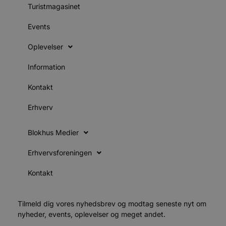
s
Turistmagasinet
i
g
Events
d
f
h
Oplevelser
y
f
m
Information
t
PHPSESSID
Session
C
PHP.net
Kontakt
g
blokhus.dk
a
b
Erhverv
s
e
i
Blokhus Medier
d
o
v
Erhvervsforeningen
b
D
e
Kontakt
g
n
h
b
Tilmeld dig vores nyhedsbrev og modtag seneste nyt om
s
w
nyheder, events, oplevelser og meget andet.
e
e