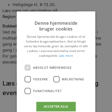
Helligdage kl. 8-13.30.
Læs mere om vaccination på:
Region Nordjyllands hjemmeside
Denne hjemmeside
Dobbelt så mange tider
bruger cookies
Ved de tidligere vaccinationer har det fundet sted i
Denne hjemmeside bruger cookies til at
multisalen, men fordi antallet af vaccinationer denne
forbedre brugeroplevelsen. Ved at bruge
gang er fordoblet fra 600 til 1.200 foregår de næste
vores hjemmeside giver du samtykke til alle
gang i selve Brovst Hallen.
cookies i overensstemmelse med vores
cookiepolitik.
Læs mere
For gangbesværede vil det være muligt at benytte
elevator.
ABSOLUT NØDVENDIGE
YDEEVNE
MÅLRETNING
Læs om fantastiske oplevelser og
FUNKTIONALITET
events
ACCEPTER ALLE