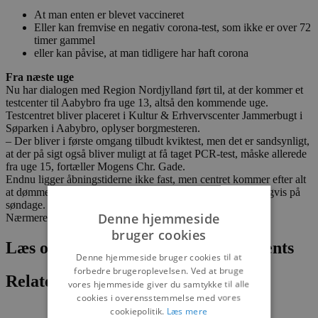
At man enten er blevet vaccineret
Eller kan fremvise en negativ corona-test, som ikke er over 72
timer gammel
eller kan påvise, at man tidligere har haft corona
Fra næste uge
Nu har dialogen med Region Nordjylland ført til, at der kommer et
testcenter til Aabybro fra uge 13, altså den kommende uge.
Testcentret bliver placeret i Kultur & Erhvervscenter Jammerbugt i
Søparken i Aabybro, oplyser borgmesteren.
– Der bliver i første omgang tilbudt kviktest, men det er sandsynligt,
at der på sigt også bliver muligt at få taget PCR-test, måske allerede
fra uge 15, fortæller Mogens Chr. Gade.
Endnu ligger åbningstiderne ikke fast, men centret kommer efter alt
at dømme til at have åbent to dage om ugen, herunder muligvis på
søndage.
Denne hjemmeside
Nærmere informationer følger.
bruger cookies
Læs om fantastiske oplevelser og events
Denne hjemmeside bruger cookies til at
forbedre brugeroplevelsen. Ved at bruge
Relaterede artikler
vores hjemmeside giver du samtykke til alle
cookies i overensstemmelse med vores
cookiepolitik.
Læs mere