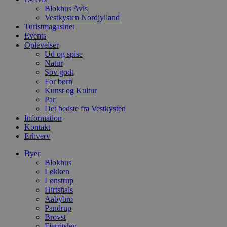
e
Blokhus Avis
i
d
Vestkysten Nordjylland
o
Turistmagasinet
v
Events
b
D
Oplevelser
e
Ud og spise
g
Natur
n
Sov godt
h
b
For børn
s
Kunst og Kultur
w
Par
e
e
Det bedste fra Vestkysten
o
Information
l
Kontakt
e
Erhverv
m
CookieScriptConsent
4 uger 2
D
CookieScript
Byer
dage
b
blokhus.dk
Blokhus
C
Løkken
S
t
Lønstrup
h
Hirtshals
p
Aabybro
s
b
Pandrup
e
Brovst
a
Fjerritslev