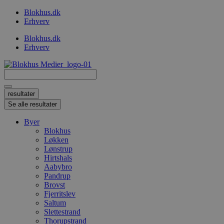
Videre
Blokhus.dk
til
Erhverv
indhold
Blokhus.dk
Erhverv
Search
...
resultater
Se alle resultater
Byer
Blokhus
Løkken
Lønstrup
Hirtshals
Aabybro
Pandrup
Brovst
Fjerritslev
Saltum
Slettestrand
Thorupstrand