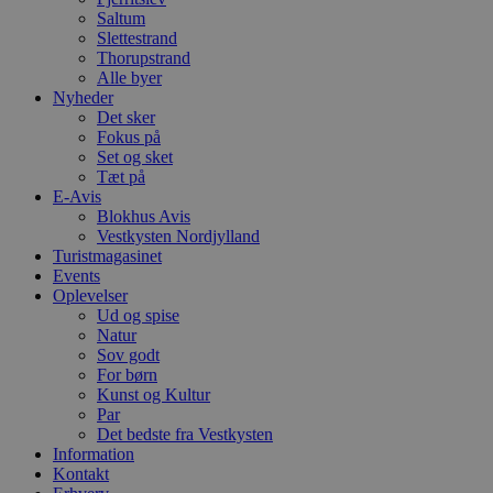
S
Saltum
c
f
Slettestrand
k
Thorupstrand
Alle byer
pys_start_session
.blokhus.dk
Session
D
Nyheder
b
o
Det sker
b
Fokus på
t
Set og sket
d
g
Tæt på
h
E-Avis
o
Blokhus Avis
e
Vestkysten Nordjylland
h
ti
Turistmagasinet
Events
VISITOR_PRIVACY_METADATA
5 måneder
D
YouTube
Oplevelser
4 uger
b
.youtube.com
g
Ud og spise
b
Natur
s
Sov godt
p
For børn
f
i
Kunst og Kultur
w
Par
r
Det bedste fra Vestkysten
p
b
Information
s
Kontakt
f