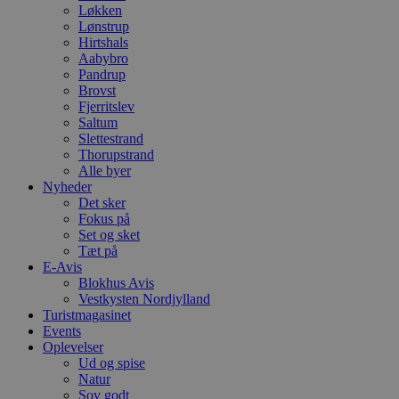
Løkken
Lønstrup
Hirtshals
Aabybro
Pandrup
Brovst
Fjerritslev
Saltum
Slettestrand
Thorupstrand
Alle byer
Nyheder
Det sker
Fokus på
Set og sket
Tæt på
E-Avis
Blokhus Avis
Vestkysten Nordjylland
Turistmagasinet
Events
Oplevelser
Ud og spise
Natur
Sov godt