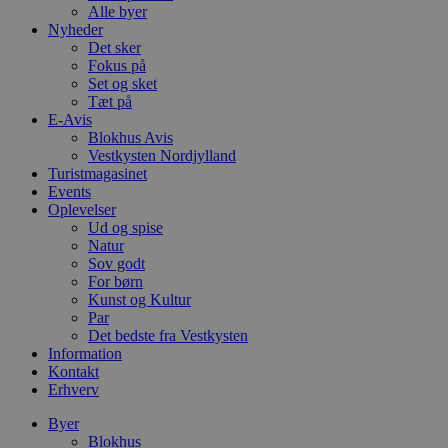
Alle byer
Nyheder
Det sker
Fokus på
Set og sket
Tæt på
E-Avis
Blokhus Avis
Vestkysten Nordjylland
Turistmagasinet
Events
Oplevelser
Ud og spise
Natur
Sov godt
For børn
Kunst og Kultur
Par
Det bedste fra Vestkysten
Information
Kontakt
Erhverv
Byer
Blokhus