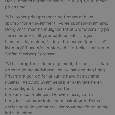
Der svømmes normalt mellem 2.500 og 4.500 meter
på en time.
”Vi tilbyder privatpersoner og firmaer at blive
sponsor for en svømmer til vores sponsor-svømning.
Det giver firmaerne mulighed for at promovere sig på
flere måder – vi tilbyder både billeder til egen
hjemmeside, diplom, faktura, firmanavn figurerer på
lister og PR under/efter stævnet.” fortæller cheftræner
Stefan Stenberg Sørensen
”Vi har brug for dette arrangement, der gør, at vi kan
opretholde det aktivitetsniveau vi har den dag i dag.
Priserne stiger, og for at kunne have den samme
kvalitet i Aabybro Svømmeklub er aktiviteterne en
nødvendighed, i særdeleshed for
konkurrenceafdelingen. De svømmere, som vi
benytter i svømmeskolen som instruktører. Det er
derfor også de svømmere, der svømmer for at samle
ind til klubben.