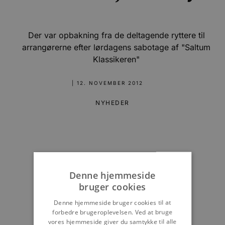
Der var opbakning fra de deltagende ryttere til
arrangørerne efter lørdagens sabotage af "Saltum
Klassikeren"
|
12. NOVEMBER 2012
NYHEDER
Denne hjemmeside
bruger cookies
Denne hjemmeside bruger cookies til at
forbedre brugeroplevelsen. Ved at bruge
vores hjemmeside giver du samtykke til alle