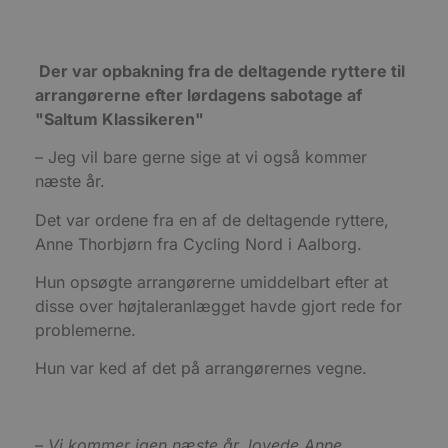
Absolut nødvendige cookies muliggør
hjemmesidens grundlæggende funktionalitet
såsom brugerlogin og kontoadministration.
Der var opbakning fra de deltagende ryttere til
Hjemmesiden kan ikke bruges korrekt uden de
arrangørerne efter lørdagens sabotage af
absolut nødvendige cookies.
"Saltum Klassikeren"
Udbyder
/
Navn
Udløbsdato
B
Domæne
– Jeg vil bare gerne sige at vi også kommer
pys_session_limit
.blokhus.dk
59 minutter
D
næste år.
57
b
sekunder
b
m
Det var ordene fra en af de deltagende ryttere,
b
u
Anne Thorbjørn fra Cycling Nord i Aalborg.
s
s
Hun opsøgte arrangørerne umiddelbart efter at
i
g
disse over højtaleranlægget havde gjort rede for
d
f
problemerne.
h
y
f
Hun var ked af det på arrangørernes vegne.
m
t
PHPSESSID
Session
C
PHP.net
g
blokhus.dk
– Vi kommer igen næste år, lovede Anne