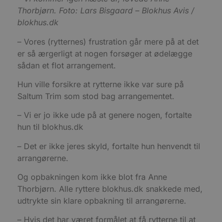
a
b
Thorbjørn. Foto: Lars Bisgaard – Blokhus Avis /
s
blokhus.dk
e
i
d
– Vores (rytternes) frustration går mere på at det
o
v
er så ærgerligt at nogen forsøger at ødelægge
b
D
sådan et flot arrangement.
e
g
Hun ville forsikre at rytterne ikke var sure på
n
h
Saltum Trim som stod bag arrangementet.
b
s
w
– Vi er jo ikke ude på at genere nogen, fortalte
e
e
hun til blokhus.dk
o
l
– Det er ikke jeres skyld, fortalte hun henvendt til
e
m
arrangørerne.
CookieScriptConsent
4 uger 2
D
CookieScript
dage
b
blokhus.dk
Og opbakningen kom ikke blot fra Anne
C
Thorbjørn. Alle ryttere blokhus.dk snakkede med,
S
t
udtrykte sin klare opbakning til arrangørerne.
h
p
s
– Hvis det har været formålet at få rytterne til at