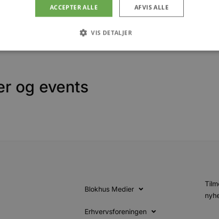
ejecentre i Jammerbugt stadig har kunnet være forholdsvis 
ACCEPTER ALLE
AFVIS ALLE
undgå Covid-19, så bør man også kunne bidrage både som bor
VIS DETALJER
Absolut nødvendige
Ydeevne
Målretning
Funktionalitet
er og events
 muliggør hjemmesidens grundlæggende funktionalitet såsom brugerlogin og kontoad
n de absolut nødvendige cookies.
Udbyder
/
Udløbsdato
Beskrivelse
Domæne
.blokhus.dk
59 minutter
Denne cookie bruges til at begrænse, hvor mang
57
udløse visse server-sidefunktioner inden for en 
sekunder
at forbedre hjemmesidens ydeevne og forhindre 
Session
Cookie genereret af applikationer baseret på PHP
PHP.net
generel identifikator, der bruges til at opretholde
blokhus.dk
brugersessioner. Det er normalt et tilfældigt g
det bruges kan være specifikt for webstedet, me
Tilm
Blokhus Medier
opretholde en logget status for en bruger mellem
nyhe
4 uger 2
Denne cookie bruges af Cookie-Script.com-tjenes
CookieScript
dage
præferencer om samtykke til besøgende. Det er 
blokhus.dk
Erhvervsforeningen
Script.com cookiebanner fungerer korrekt.