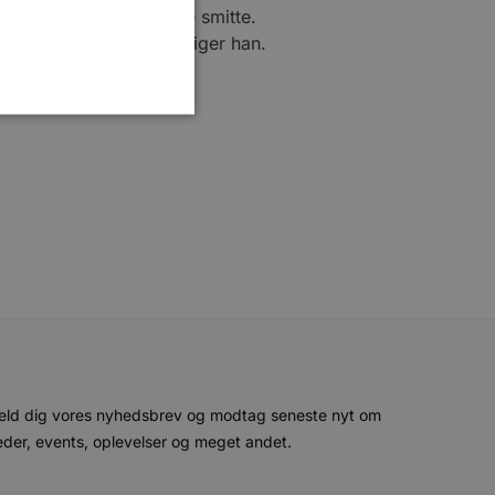
rene trods den udbredte smitte.
ger og som forening, siger han.
ministration. Hjemmesiden
e gange en bruger kan
given periode, der forsøger
misbrug af tjenester.
-sproget. Dette er en
 variabler for
enereret nummer, hvordan
n et godt eksempel er at
eld dig vores nyhedsbrev og modtag seneste nyt om
 siderne.
der, events, oplevelser og meget andet.
ten til at huske
nødvendigt, at Cookie-