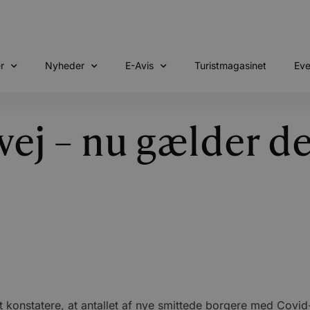
r
Nyheder
E-Avis
Turistmagasinet
Eve
 vej – nu gælder d
 konstatere, at antallet af nye smittede borgere med Covid