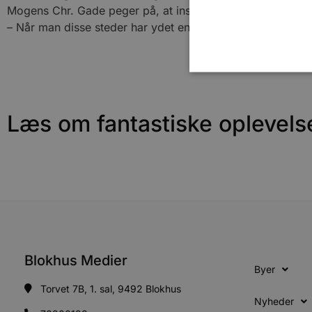
Mogens Chr. Gade peger på, at institutioner, skoler og pl
– Når man disse steder har ydet en stor indsats for at 
Læs om fantastiske oplevels
Absolut nødvendige cookies
kan ikke bruges korrekt ude
Navn
pys_session_limit
PHPSESSID
Blokhus Medier
Byer
Torvet 7B, 1. sal, 9492 Blokhus
CookieScriptConsent
Nyheder