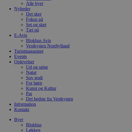
Alle byer
Nyheder
Det sker
Fokus på
Set og sket
Tæt på
E-Avis
Blokhus Avis
Vestkysten Nordjylland
Turistmagasinet
Events
Oplevelser
Ud og spise
Natur
Sov godt
For børn
Kunst og Kultur
Par
Det bedste fra Vestkysten
Information
Kontakt
Byer
Blokhus
Løkken