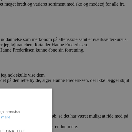
et meget bredt og varieret sortiment med sko og modetøj for alle fra
 en uddannelse som merkonom på aftenskole samt et iværksætterkursus.
er jeg tøjbranchen, fortæller Hanne Frederiksen.
t Hanne Frederiksen kunne åbne sin forretning.
 jeg nok skulle vise dem.
andet på den rette hylde, siger Hanne Frederiksen, der ikke lægger skjul
s hjemmeside
å pulsen i forhold til indkøb, så det har været muligt at ride med på
 mere
 som at bruge de sociale medier endnu mere.
KTIONALITET