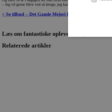
– Jeg vil gerne blive ved så længe, jeg kan holde til det, men helst m
> Se tilbud – Det Gamle Mejeri fejrer fødselsdag i uge
Læs om fantastiske oplevelser og events
Relaterede artikler
Absolut nødvendige cookies
kan ikke bruges korrekt ude
Navn
pys_session_limit
PHPSESSID