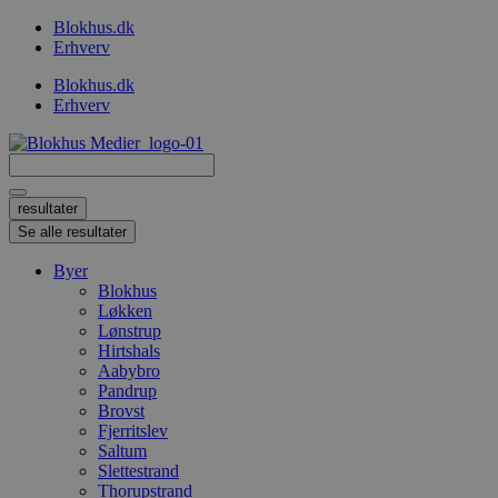
Videre
Blokhus.dk
til
Erhverv
indhold
Blokhus.dk
Erhverv
Search
...
resultater
Se alle resultater
Byer
Blokhus
Løkken
Lønstrup
Hirtshals
Aabybro
Pandrup
Brovst
Fjerritslev
Saltum
Slettestrand
Thorupstrand