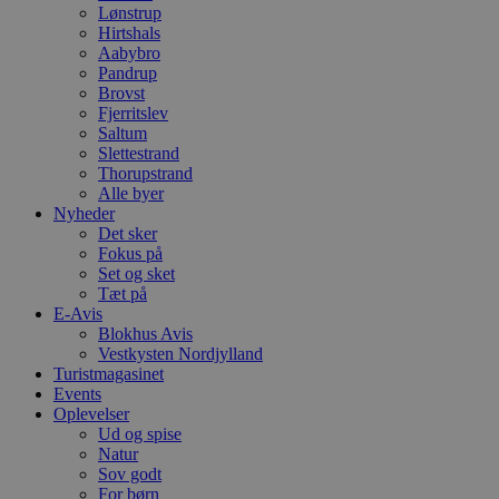
Lønstrup
Hirtshals
Aabybro
Pandrup
Brovst
Fjerritslev
Saltum
Slettestrand
Thorupstrand
Alle byer
Nyheder
Det sker
Fokus på
Set og sket
Tæt på
E-Avis
Blokhus Avis
Vestkysten Nordjylland
Turistmagasinet
Events
Oplevelser
Ud og spise
Natur
Sov godt
For børn