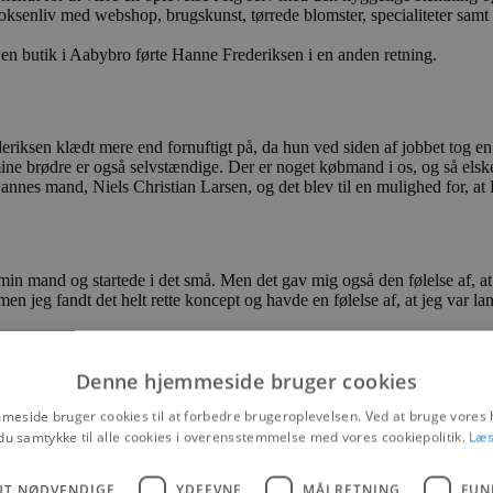
voksenliv med webshop, brugskunst, tørrede blomster, specialiteter samt 
i en butik i Aabybro førte Hanne Frederiksen i en anden retning.
deriksen klædt mere end fornuftigt på, da hun ved siden af jobbet tog
 mine brødre er også selvstændige. Der er noget købmand i os, og så elsk
Hannes mand, Niels Christian Larsen, og det blev til en mulighed for, a
min mand og startede i det små. Men det gav mig også den følelse af, at
en jeg fandt det helt rette koncept og havde en følelse af, at jeg var l
 at få en familie med tre børn, smiler hun.
Denne hjemmeside bruger cookies
eside bruger cookies til at forbedre brugeroplevelsen. Ved at bruge vore
reds ved hele tiden at udvikle sig, følge med moden og have fingeren p
du samtykke til alle cookies i overensstemmelse med vores cookiepolitik.
Læs
at blive bedt om at lukke, men det var også sundt, og vi lærte nye ting
UT NØDVENDIGE
YDEEVNE
MÅLRETNING
FUN