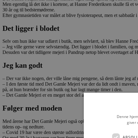
Men egentlig lå det ikke i kortene, at Hanne Frederiksen skulle få et 
30 år og til bedstemødrene.
Efter gymnasietiden var målet at blive fysioterapeut, men et sabbatår 
Det ligger i blodet
Selv om hun ikke var udlært i butik, men selvlært, så blev Hanne Fre
– Jeg ville gerne være selvstændig. Det ligger i blodet i familien, og
Desuden var det tidligere mejeri i Pandrup netop blevet overtaget af 
Jeg kan godt
– Der var ikke nogen, der ville låne mig pengene, så dem lånte jeg af 
– I den første tid med Det Gamle Mejeri var der da lidt ondt i maven, m
på, at hun brænder for sin butik og har lagt mange timer i den.
– Det Gamle Mejeri er en meget stor del af mit liv, men jeg har da nået
Følger med moden
Denne hjemm
Med årene har Det Gamle Mejeri også opbygget en stadig større kundek
giver 
tidens op- og nedture.
– Covid 19 har være den største udfordring. Jeg har aldrig før prøvet 
ABSOL
Og med 30 år i bagagen ser hun frem mod nye oplevelser.