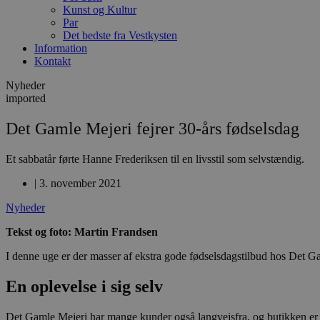
Kunst og Kultur
Par
Det bedste fra Vestkysten
Information
Kontakt
Nyheder
imported
Det Gamle Mejeri fejrer 30-års fødselsdag
Et sabbatår førte Hanne Frederiksen til en livsstil som selvstændig.
|
3. november 2021
Nyheder
Tekst og foto: Martin Frandsen
I denne uge er der masser af ekstra gode fødselsdagstilbud hos Det G
En oplevelse i sig selv
Det Gamle Mejeri har mange kunder også langvejsfra, og butikken er k