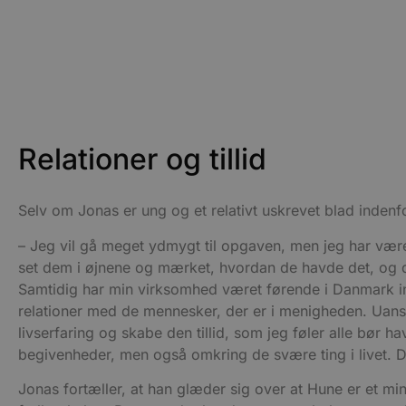
CookieScriptConsent
pys_start_session
VISITOR_PRIVACY_METAD
Relationer og tillid
Udbyder
Selv om Jonas er ung og et relativt uskrevet blad indenf
Navn
Domæne
Udby
Navn
Navn
Dom
– Jeg vil gå meget ydmygt til opgaven, men jeg har være
pys_first_visit
.blokhus.
_gid
_gcl_au
Googl
set dem i øjnene og mærket, hvordan de havde det, og d
.blok
Samtidig har min virksomhed været førende i Danmark i
_ga
Googl
relationer med de mennesker, der er i menigheden. Uanset
__Secure-
.blok
ROLLOUT_TOKEN
livserfaring og skabe den tillid, som jeg føler alle bør ha
begivenheder, men også omkring de svære ting i livet. De
Jonas fortæller, at han glæder sig over at Hune er et min
pbid
pys_landing_page
now-
cowo