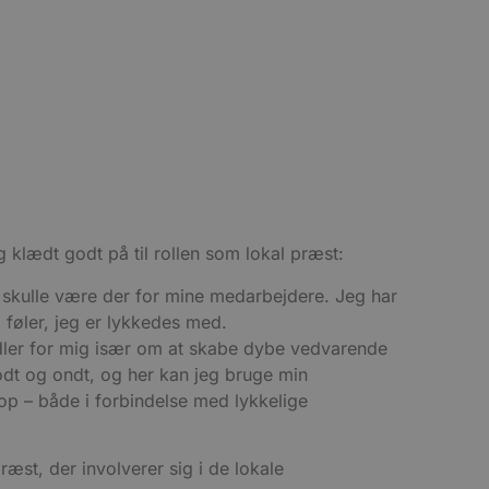
ten til at huske
nødvendigt, at Cookie-
 session tilstand, mens de
eller data poster huskes
ykke og privatlivsvalg for
r data på den besøgendes
e af personlige oplysninger
et i fremtidige sessioner.
 klædt godt på til rollen som lokal præst:
g skulle være der for mine medarbejdere. Jeg har
esøgte hjemmesiden for at
g opdaterer en unik værdi
r oplysninger om, hvordan
føler, jeg er lykkedes med.
ninger.
, som slutbrugeren måtte
dler for mig især om at skabe dybe vedvarende
- som er en væsentlig
godt og ondt, og her kan jeg bruge min
ndtere eksperimenter, A/B-
jeneste. Denne cookie
rollouts"). Cookien sikrer,
tilfældigt genereret
e op – både i forbindelse med lykkelige
 en testperiode, så
modning på et websted og
e pludselig ændrer sig,
ræst, der involverer sig i de lokale
ende og sessioner, der
lander på, når du besøger
agner.
eroplevelser eller sporing