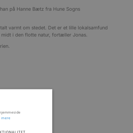
e han på Hanne Bætz fra Hune Sogns
alt varmt om stedet. Det er et lille lokalsamfund
dt i den flotte natur, fortæller Jonas.
rien.
s hjemmeside
 mere
KTIONALITET