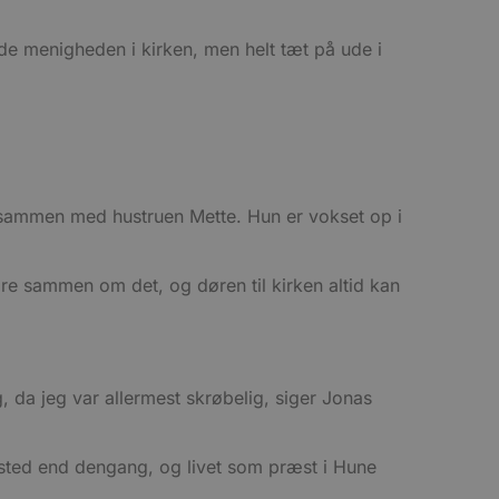
ukter, såsom realtidstilbud
ssionstilstanden.
øde menigheden i kirken, men helt tæt på ude i
mmesiden, hvilket hjælper
 til at begrænse
ger af indlejrede videoer.
 på brugerpræferencer for
an også afgøre, om
 sammen med hustruen Mette. Hun er vokset op i
ion af Youtube-
t unikt, anonymiseret
re sammen om det, og døren til kirken altid kan
s adfærd og præferencer på
, tilpasse annoncering samt
cure- sikrer, at cookiens
forbindelse.
.
g, da jeg var allermest skrøbelig, siger Jonas
det sted end dengang, og livet som præst i Hune