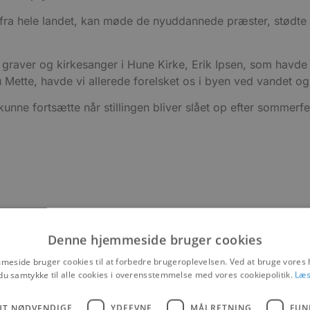
fra hele landet, kan møde de nyuddannede præster, stødt
 graver og kirkesanger i Hune Kirke, Erik Ipsen, som havde t
tte, havde vi allerede forelsket os i byen ved vandet og mi
kunne fortsætte når stillingen bliver slået op efter sommerfe
Denne hjemmeside bruger cookies
eside bruger cookies til at forbedre brugeroplevelsen. Ved at bruge vore
du samtykke til alle cookies i overensstemmelse med vores cookiepolitik.
Læs
UT NØDVENDIGE
YDEEVNE
MÅLRETNING
FUN