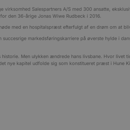
e virksomhed Salespartners A/S med 300 ansatte, eksklusive 
n for den 36-årige Jonas Wiwe Rudbeck i 2016.
møde med en hospitalspræst efterfulgt af en drøm om at bli
en succesrige markedsføringskarriere på øverste hylde i dans
historie. Men ulykken ændrede hans livsbane. Hvor livet t
det nye kapitel udfolde sig som konstitueret præst i Hune Ki