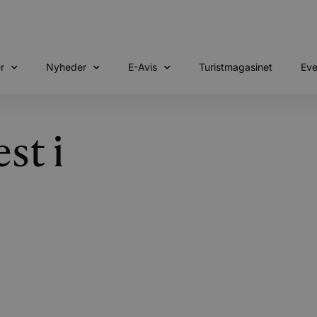
r
Nyheder
E-Avis
Turistmagasinet
Eve
st i