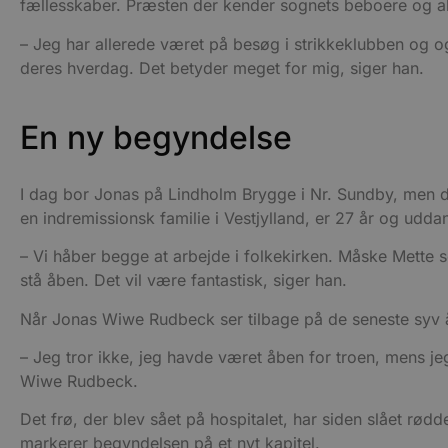
fællesskaber. Præsten der kender sognets beboere og alti
.blok
_fbp
_ga_PJR83J7HYC
.blok
– Jeg har allerede været på besøg i strikkeklubben og ogs
deres hverdag. Det betyder meget for mig, siger han.
pysTrafficSource
.blok
_gat_gtag_UA_74178830_1
En ny begyndelse
YSC
VISITOR_INFO1_LIVE
I dag bor Jonas på Lindholm Brygge i Nr. Sundby, men 
en indremissionsk familie i Vestjylland, er 27 år og uddan
__Secure-YNID
– Vi håber begge at arbejde i folkekirken. Måske Mette 
stå åben. Det vil være fantastisk, siger han.
Når Jonas Wiwe Rudbeck ser tilbage på de seneste syv år,
– Jeg tror ikke, jeg havde været åben for troen, mens jeg 
Wiwe Rudbeck.
Det frø, der blev sået på hospitalet, har siden slået rødd
markerer begyndelsen på et nyt kapitel.