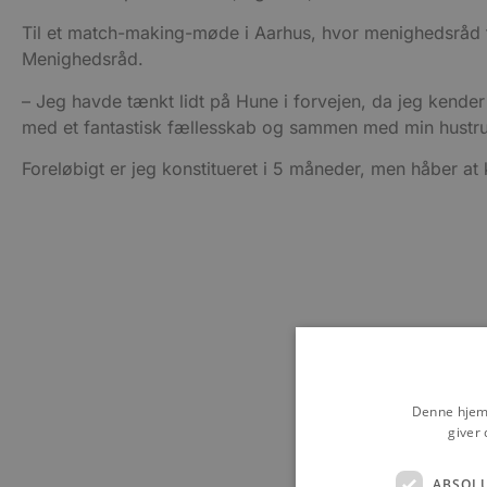
Til et match-making-møde i Aarhus, hvor menighedsråd 
Menighedsråd.
– Jeg havde tænkt lidt på Hune i forvejen, da jeg kender
med et fantastisk fællesskab og sammen med min hustru Me
Foreløbigt er jeg konstitueret i 5 måneder, men håber at 
Denne hjemm
giver 
ABSOL