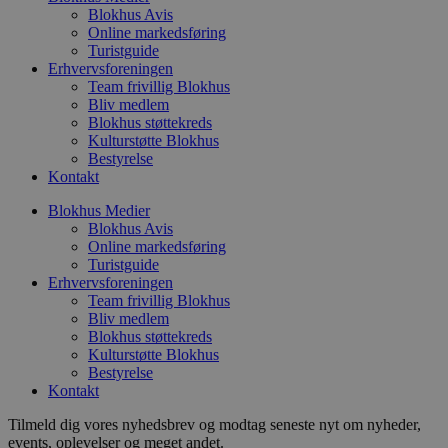
f
Blokhus Avis
p
Online markedsføring
b
Turistguide
p
Erhvervsforeningen
o
i
Team frivillig Blokhus
d
Bliv medlem
p
Blokhus støttekreds
b
f
Kulturstøtte Blokhus
s
Bestyrelse
Kontakt
Blokhus Medier
Blokhus Avis
Udbyder
/
Online markedsføring
Navn
Udløbsdato
Beskrivelse
Domæne
Udbyder
/
Turistguide
Navn
Udløbsdato
Beskrivelse
Domæne
Erhvervsforeningen
pys_first_visit
.blokhus.dk
1 uge
Denne cookie
Udbyder
/
Team frivillig Blokhus
Navn
Udløbsdato
Beskr
bruges til at
_gid
1 dag
Denne cookie
Google LLC
Domæne
Bliv medlem
bestemme den
Google Anal
.blokhus.dk
første gang
gemmer og 
Blokhus støttekreds
_gcl_au
2 måneder
Denne
Google LLC
brugeren besøgte
unik værdi 
4 uger
indsti
.blokhus.dk
Kulturstøtte Blokhus
hjemmesiden for
side og brug
Doubl
Bestyrelse
at forbedre
spore sidev
udfør
brugeroplevelsen
Kontakt
om, 
eller spore
_ga
1 år 1
Dette cooki
Google LLC
slutb
brugerhandlinger.
måned
til Google U
.blokhus.dk
hjem
Tilmeld dig vores nyhedsbrev og modtag seneste nyt om nyheder,
- som er en
enhve
events, oplevelser og meget andet.
opdatering 