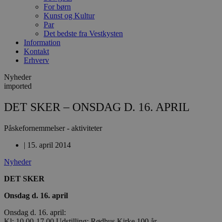
For børn
Kunst og Kultur
Par
Det bedste fra Vestkysten
Information
Kontakt
Erhverv
Nyheder
imported
DET SKER – ONSDAG D. 16. APRIL
Påskefornemmelser - aktiviteter
|
15. april 2014
Nyheder
DET SKER
Onsdag d. 16. april
Onsdag d. 16. april:
Kl: 10.00-17.00 Udstilling: Rødhus Kirke 100 år –