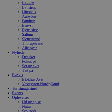
Løkken
Lønstrup
Hirtshals
Aabybro
Pandrup
Brovst
Fjerritslev
Saltum
Slettestrand
Thorupstrand
Alle byer
Nyheder
Det sker
Fokus på
Set og sket
Tæt på
E-Avis
Blokhus Avis
Vestkysten Nordjylland
Turistmagasinet
Events
Oplevelser
Ud og spise
Natur
Sov godt