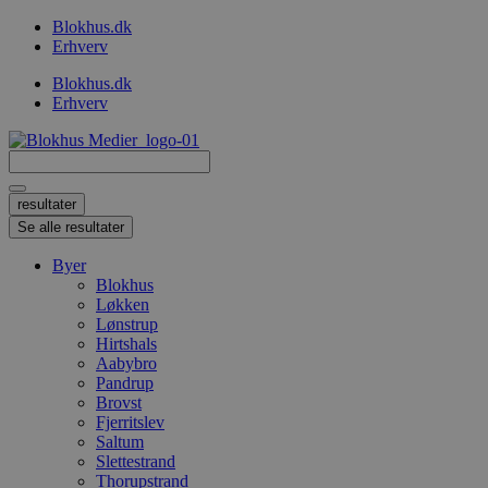
Videre
Blokhus.dk
til
Erhverv
indhold
Blokhus.dk
Erhverv
Search
...
resultater
Se alle resultater
Byer
Blokhus
Løkken
Lønstrup
Hirtshals
Aabybro
Pandrup
Brovst
Fjerritslev
Saltum
Slettestrand
Thorupstrand