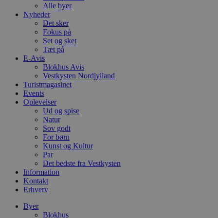
Alle byer
Nyheder
Det sker
Fokus på
Set og sket
Tæt på
E-Avis
Blokhus Avis
Vestkysten Nordjylland
Turistmagasinet
Events
Oplevelser
Ud og spise
Natur
Sov godt
For børn
Kunst og Kultur
Par
Det bedste fra Vestkysten
Information
Kontakt
Erhverv
Byer
Blokhus