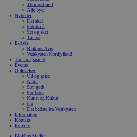
a
Thorupstrand
S
Alle byer
c
Nyheder
f
k
Det sker
Fokus på
pys_start_session
.blokhus.dk
Session
D
Set og sket
b
Tæt på
o
b
E-Avis
t
Blokhus Avis
d
Vestkysten Nordjylland
g
Turistmagasinet
h
o
Events
e
Oplevelser
h
Ud og spise
t
Natur
VISITOR_PRIVACY_METADATA
5 måneder
D
YouTube
Sov godt
4 uger
b
.youtube.com
For børn
Kunst og Kultur
b
s
Par
p
Det bedste fra Vestkysten
f
Information
i
w
Kontakt
r
Erhverv
p
b
Blokhus Medier
s