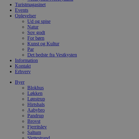
s
Turistmagasinet
e
Events
i
Oplevelser
d
o
Ud og spise
v
Natur
b
Sov godt
D
For børn
e
g
Kunst og Kultur
n
Par
h
Det bedste fra Vestkysten
b
s
Information
w
Kontakt
e
Erhverv
e
o
l
Byer
e
Blokhus
m
Løkken
Lønstrup
CookieScriptConsent
4 uger 2
D
CookieScript
dage
b
blokhus.dk
Hirtshals
C
Aabybro
S
Pandrup
t
h
Brovst
p
Fjerritslev
s
Saltum
b
Slettestrand
e