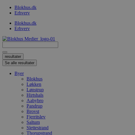
Videre
Blokhus.dk
til
Erhverv
indhold
Blokhus.dk
Erhverv
Search
...
resultater
Se alle resultater
Byer
Blokhus
Løkken
Lønstrup
Hirtshals
Aabybro
Pandrup
Brovst
Fjerritslev
Saltum
Slettestrand
Thorupstrand