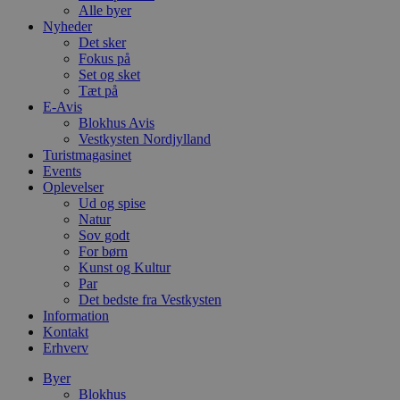
Alle byer
Nyheder
Det sker
Fokus på
Set og sket
Tæt på
E-Avis
Blokhus Avis
Vestkysten Nordjylland
Turistmagasinet
Events
Oplevelser
Ud og spise
Natur
Sov godt
For børn
Kunst og Kultur
Par
Det bedste fra Vestkysten
Information
Kontakt
Erhverv
Byer
Blokhus