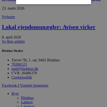
23. marts 2026
Absolut nødvendige
Ydeevne
Nyheder
Målretning
Funktionalitet
Lokal ejendomsmægler: Avisen virker
Absolut nødvendige cookies muliggør
hjemmesidens grundlæggende funktionalitet
8. april 2026
såsom brugerlogin og kontoadministration.
Hjemmesiden kan ikke bruges korrekt uden de
Se flere artikler
absolut nødvendige cookies.
Blokhus Medier
Udbyder
/
Navn
Udløbsdato
B
Domæne
Torvet 7B, 1. sal, 9492 Blokhus
pys_session_limit
.blokhus.dk
59 minutter
D
70200123
57
b
mail@blokhus.dk
sekunder
b
m
CVR: 26486378
b
Cookiepolitik
u
s
Facebook-f
Youtube
Instagram
s
i
g
Byer
d
Blokhus
f
Løkken
h
y
Lønstrup