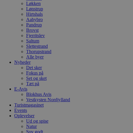
Løkken
Lønstrup
Hirtshals
Aabybro
Pandrup
Brovst
Fjerritslev
Saltum
Slettestrand
Thorupstrand
Alle byer
Nyheder
Det sker
Fokus på
Set og sket
Tæt på
E-Avis
Blokhus Avis
Vestkysten Nordjylland
Turistmagasinet
Events
Oplevelser
Ud og spise
Natur
Sov godt