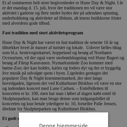
Et af sommerens helt store begivenheder er Hune Day & Night. I år
er det mandag d. 15. juli, hvor der traditionen tro vil være stor
aktivitet i gaderne og flere steder bydes der på udendørs spisning,
underholdning og aktiviteter ad libitum, alt imens butikkerne frister
med alverdens gode tilbud.
Fast tradition med stort aktivitetsprogram
Hune Day & Night har været en fast tradition de seneste 16 år og
tiltrækker hvert år masser af turister og lokale. Udover fælles tiltag
som bl.a. hestevognskørsel, hoppeland og besøg af Nordsøen
Ocenarium, vil der også være snobrødsbagning ved Hune Bageri og
besøg af Fårup Karavanen. Nymarksminde Zoo kommer med
børne-Zoo; der kan holdes, kæles og fodres dyr og der er hyggelig
live musik på udvalgte spots i byen. Ligeledes gentages det
populære Day & Night kræmmermarked, der sker langs
hovedgaden, ligesom der ved Kulturhuset Blokhus vil være en stor
og indendørs koncert med Lune Carlsen. – Entrébilletten til
koncerten er kr. 100, men har man i løbet af dagen købt entré til
Skulpturparken, kan man bruge denne som indgangsbillet til
koncerten og kun betale yderligere kr. 10, fortæller Palle Jensen,
direktør for Skulpturparken og Kulturhuset Blokhus.
Et godt sammenhold
Denne hjemmeside