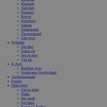
f
Hirtshals
m
Aabybro
t
Pandrup
PHPSESSID
Session
C
PHP.net
Brovst
g
blokhus.dk
Fjerritslev
a
Saltum
b
s
Slettestrand
e
Thorupstrand
i
Alle byer
d
Nyheder
o
v
Det sker
b
Fokus på
D
Set og sket
e
g
Tæt på
n
E-Avis
h
Blokhus Avis
b
Vestkysten Nordjylland
s
w
Turistmagasinet
e
Events
e
Oplevelser
o
l
Ud og spise
e
Natur
m
Sov godt
For børn
CookieScriptConsent
4 uger 2
D
CookieScript
dage
b
blokhus.dk
Kunst og Kultur