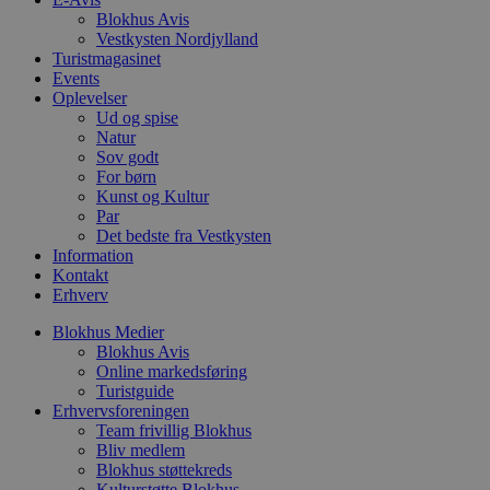
p
Blokhus Avis
f
Vestkysten Nordjylland
i
Turistmagasinet
w
r
Events
p
Oplevelser
b
Ud og spise
s
Natur
f
p
Sov godt
b
For børn
p
Kunst og Kultur
o
i
Par
d
Det bedste fra Vestkysten
p
Information
b
Kontakt
f
s
Erhverv
Blokhus Medier
Blokhus Avis
Online markedsføring
Turistguide
Udbyder
/
Navn
Udløbsdato
Beskrivelse
Domæne
Udbyder
/
Erhvervsforeningen
Navn
Udløbsdato
Beskrivelse
Domæne
Team frivillig Blokhus
pys_first_visit
.blokhus.dk
1 uge
Denne cookie
Udbyder
/
Bliv medlem
Navn
Udløbsdato
Beskr
bruges til at
_gid
1 dag
Denne cookie
Google LLC
Domæne
Blokhus støttekreds
bestemme den
Google Anal
.blokhus.dk
første gang
gemmer og 
Kulturstøtte Blokhus