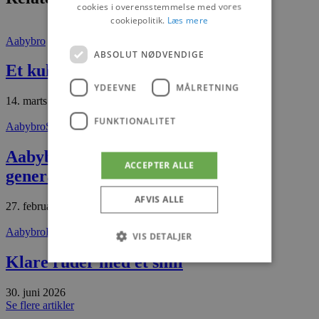
cookies i overensstemmelse med vores
cookiepolitik.
Læs mere
Aabybro
ABSOLUT NØDVENDIGE
Et kultur- og borgerhus i Aabybro
YDEEVNE
MÅLRETNING
14. marts 2026
FUNKTIONALITET
Aabybro
Set og sket
Aabybro Handel samlet til
ACCEPTER ALLE
generalforsamling
AFVIS ALLE
27. februar 2026
Aabybro
Fokus på
VIS DETALJER
Klare ruder med et smil
Absolut nødvendige
Ydeevne
30. juni 2026
Se flere artikler
Målretning
Funktionalitet