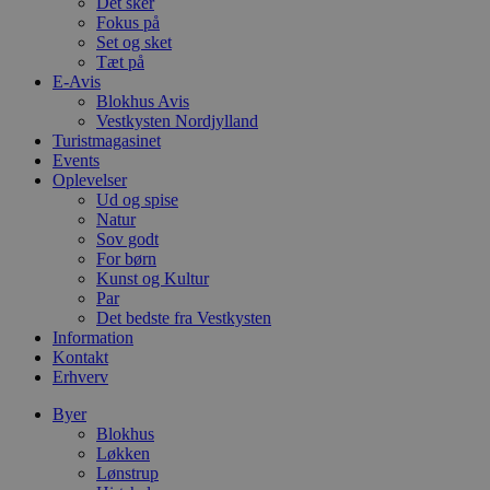
Det sker
b
Fokus på
s
Set og sket
e
i
Tæt på
d
E-Avis
o
Blokhus Avis
v
Vestkysten Nordjylland
b
D
Turistmagasinet
e
Events
g
Oplevelser
n
h
Ud og spise
b
Natur
s
Sov godt
w
For børn
e
e
Kunst og Kultur
o
Par
l
Det bedste fra Vestkysten
e
m
Information
Kontakt
CookieScriptConsent
4 uger 2
D
CookieScript
Erhverv
dage
b
blokhus.dk
C
S
Byer
t
Blokhus
h
Løkken
p
Lønstrup
s
b