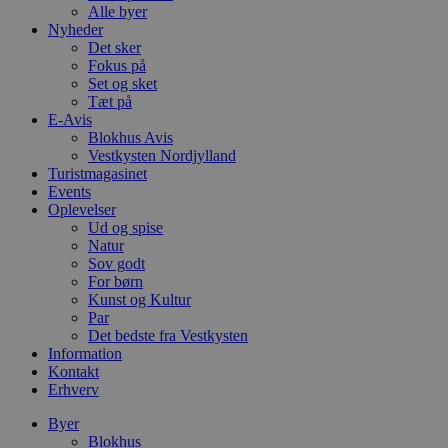
Alle byer
Nyheder
Det sker
Fokus på
Set og sket
Tæt på
E-Avis
Blokhus Avis
Vestkysten Nordjylland
Turistmagasinet
Events
Oplevelser
Ud og spise
Natur
Sov godt
For børn
Kunst og Kultur
Par
Det bedste fra Vestkysten
Information
Kontakt
Erhverv
Byer
Blokhus