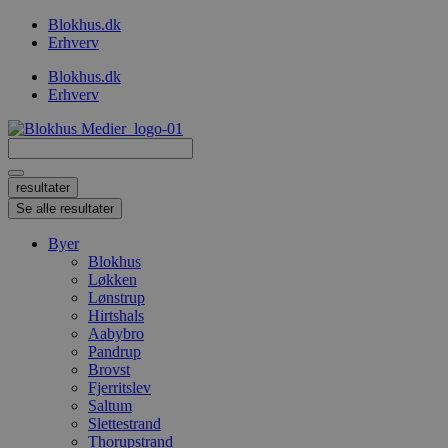
Videre
Blokhus.dk
til
Erhverv
indhold
Blokhus.dk
Erhverv
Search
...
resultater
Se alle resultater
Byer
Blokhus
Løkken
Lønstrup
Hirtshals
Aabybro
Pandrup
Brovst
Fjerritslev
Saltum
Slettestrand
Thorupstrand