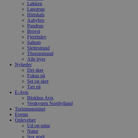
Løkken
Lønstrup
Hirtshals
Aabybro
Pandrup
Brovst
Fjerritslev
Saltum
Slettestrand
Thorupstrand
Alle byer
Nyheder
Det sker
Fokus på
Set og sket
Tæt på
E-Avis
Blokhus Avis
Vestkysten Nordjylland
Turistmagasinet
Events
Oplevelser
Ud og spise
Natur
Sov godt