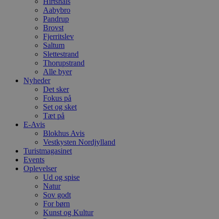
Hirtshals
e
Aabybro
a
Pandrup
S
c
Brovst
f
Fjerritslev
k
Saltum
Slettestrand
pys_start_session
.blokhus.dk
Session
D
b
Thorupstrand
o
Alle byer
b
Nyheder
t
Det sker
d
g
Fokus på
h
Set og sket
o
Tæt på
e
h
E-Avis
ti
Blokhus Avis
Vestkysten Nordjylland
VISITOR_PRIVACY_METADATA
5 måneder
D
YouTube
Turistmagasinet
4 uger
b
.youtube.com
g
Events
b
Oplevelser
s
Ud og spise
p
f
Natur
i
Sov godt
w
For børn
r
Kunst og Kultur
p