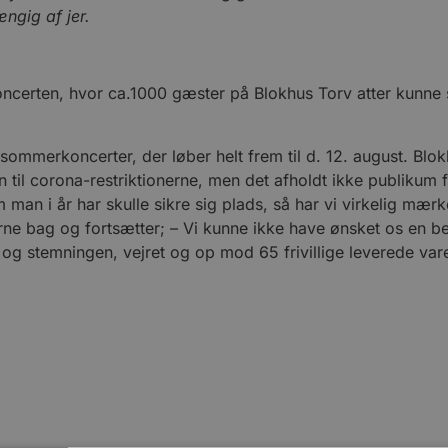
ængig af jer.
ncerten, hvor ca.1000 gæster på Blokhus Torv atter kunne
ommerkoncerter, der løber helt frem til d. 12. august. Blo
 til corona-restriktionerne, men det afholdt ikke publikum f
an i år har skulle sikre sig plads, så har vi virkelig mær
rerne bag og fortsætter; – Vi kunne ikke have ønsket os en b
og stemningen, vejret og op mod 65 frivillige leverede va