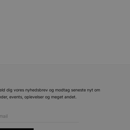
e gange en bruger kan
given periode, der forsøger
misbrug af tjenester.
-sproget. Dette er en
 variabler for
enereret nummer, hvordan
n et godt eksempel er at
 siderne.
ten til at huske
nødvendigt, at Cookie-
 session tilstand, mens de
eller data poster huskes
ykke og privatlivsvalg for
r data på den besøgendes
e af personlige oplysninger
eld dig vores nyhedsbrev og modtag seneste nyt om
et i fremtidige sessioner.
der, events, oplevelser og meget andet.
esøgte hjemmesiden for at
g opdaterer en unik værdi
r oplysninger om, hvordan