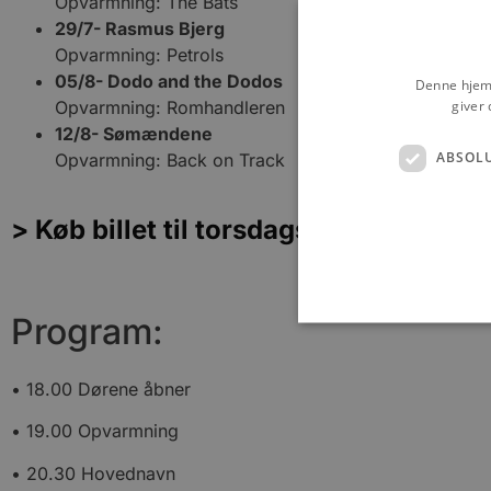
Opvarmning: The Bats
29/7- Rasmus Bjerg
Opvarmning: Petrols
05/8- Dodo and the Dodos
Denne hjemm
giver 
Opvarmning: Romhandleren
12/8- Sømændene
ABSOL
Opvarmning: Back on Track
> Køb billet til torsdagskoncerterne i
Program:
• 18.00 Dørene åbner
Absolut nødvendige cookies
kan ikke bruges korrekt ude
• 19.00 Opvarmning
Navn
• 20.30 Hovednavn