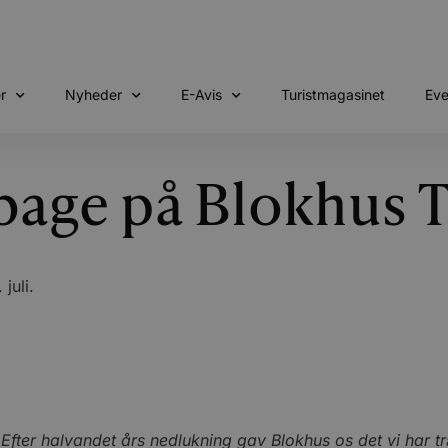
r
Nyheder
E-Avis
Turistmagasinet
Eve
lbage på Blokhus 
juli.
fter halvandet års nedlukning gav Blokhus os det vi har træn