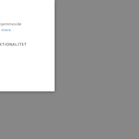
s hjemmeside
 mere
KTIONALITET
ministration. Hjemmesiden