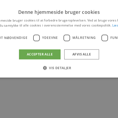
Denne hjemmeside bruger cookies
eside bruger cookies til at forbedre brugeroplevelsen. Ved at bruge vore
du samtykke til alle cookies i overensstemmelse med vores cookiepolitik.
Læs
UT NØDVENDIGE
YDEEVNE
MÅLRETNING
FUN
 Blokhus
ACCEPTER ALLE
AFVIS ALLE
VIS DETALJER
Absolut nødvendige
Ydeevne
Målretning
Funktionalitet
 muliggør hjemmesidens grundlæggende funktionalitet såsom brugerlogin og kontoad
n de absolut nødvendige cookies.
Udbyder
/
Udløbsdato
Beskrivelse
Domæne