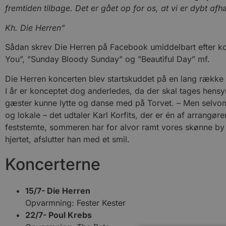
fremtiden tilbage. Det er gået op for os, at vi er dybt afh
Kh. Die Herren”
Sådan skrev Die Herren på Facebook umiddelbart efter ko
You”, ”Sunday Bloody Sunday” og ”Beautiful Day” mf.
Die Herren koncerten blev startskuddet på en lang række s
I år er konceptet dog anderledes, da der skal tages hensyn
gæster kunne lytte og danse med på Torvet. – Men selvom m
og lokale – det udtaler Karl Korfits, der er én af arrangø
feststemte, sommeren har for alvor ramt vores skønne by 
hjertet, afslutter han med et smil.
Koncerterne
15/7- Die Herren
Opvarmning: Fester Kester
22/7- Poul Krebs