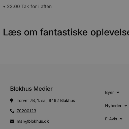
pys_session_limit
• 22.00 Tak for i aften
PHPSESSID
Læs om fantastiske oplevels
CookieScriptConsent
pys_start_session
VISITOR_PRIVACY_METAD
Blokhus Medier
Byer
Torvet 7B, 1. sal, 9492 Blokhus
Nyheder
Udbyder
Navn
70200123
Domæne
Udby
Navn
Navn
Dom
E-Avis
pys_first_visit
.blokhus.
mail@blokhus.dk
_gid
_gcl_au
Googl