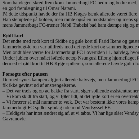
Som halvlegen skred frem kom Jammerbugt FC bedre og bedre med, dog 
CookieScriptConsent
en god fremlægning til Omar Natami.
På dette tidspunkt havde der fra HB Køges bænk allerede været flere 
Han stemplede på bolden, men ramte også en modstander og mens spill
pys_start_session
mens Jammerbugt FC-træner Nabil Trabelsi bad ham dæmpe sig og min
Rødt kort
VISITOR_PRIVACY_METAD
Det endte med rødt kort til Sidibe og gule kort til Farid Ikene og gæ
Jammerbugt-lejren var utilfreds med det røde kort og sammenlignede e
Men ondt blev værre for Jammerbugt FC i overtiden i 1. halvleg, hvor 
Under jublen over målet løftede netop Nsungusi Efiong hjørneflaget for a
dermed et rødt kort til HB Køge spilleren, som allerede havde gult i 
Udbyder
Navn
Forsøgte efter pausen
Domæne
Udby
Navn
Navn
Dermed synes kampen afgjort allerede halvvejs, men Jammerbugt FC ko
Dom
pys_first_visit
.blokhus.
fik ikke gevinst ud af anstrengelserne.
_gid
_gcl_au
Googl
– Det var træls og op ad bakke fra start, siger spillende assistenttr
.blok
– Vi kom skidt fra start, og vi føler lidt, at det røde kort er en overrea
– Vi forærer så mål nummer to væk. Det var bestemt ikke vores kamp, o
_ga
Googl
__Secure-
Jammerbugt FC spiller søndag ude mod Vendsyssel FF.
.blok
ROLLOUT_TOKEN
– Heldigvis har intet ændret sig af, at vi tabte. Vi har lige slået Ve
Gavranovic.
pbid
pys_landing_page
now-
cowo