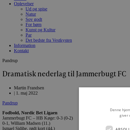
Oplevelser
Ud og spise
Natur
Sov godt
For børn
Kunst og Kultur
Par
Det bedste fra Vestkysten
Information
Kontakt
Pandrup
Dramatisk nederlag til Jammerbugt FC
Martin Frandsen
|
1. maj 2022
Pandrup
Denne hjemm
Fodbold, Nordic Bet Ligaen
giver 
Jammerbugt FC – HB Køge: 0-3 (0-2)
0-1, William Madsen (11.)
Ismael Sidibe, rødt kort (44.)
ABSOL