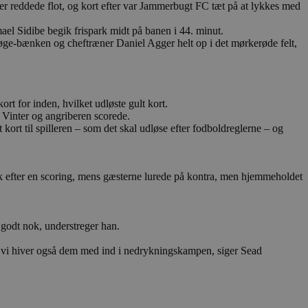
 reddede flot, og kort efter var Jammerbugt FC tæt på at lykkes med
ten til at huske
nødvendigt, at Cookie-
el Sidibe begik frispark midt på banen i 44. minut.
øge-bænken og cheftræner Daniel Agger helt op i det mørkerøde felt,
 session tilstand, mens de
eller data poster huskes
ykke og privatlivsvalg for
r data på den besøgendes
t for inden, hvilket udløste gult kort.
e af personlige oplysninger
et i fremtidige sessioner.
 Vinter og angriberen scorede.
 kort til spilleren – som det skal udløse efter fodboldreglerne – og
k efter en scoring, mens gæsterne lurede på kontra, men hjemmeholdet
esøgte hjemmesiden for at
g opdaterer en unik værdi
r oplysninger om, hvordan
ninger.
, som slutbrugeren måtte
 godt nok, understreger han.
- som er en væsentlig
ndtere eksperimenter, A/B-
jeneste. Denne cookie
rollouts"). Cookien sikrer,
tilfældigt genereret
 og vi hiver også dem med ind i nedrykningskampen, siger Sead
 en testperiode, så
modning på et websted og
e pludselig ændrer sig,
ende og sessioner, der
lander på, når du besøger
agner.
eroplevelser eller sporing