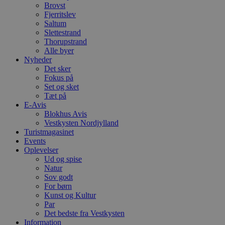
Brovst
Fjerritslev
Saltum
Slettestrand
Thorupstrand
Alle byer
Nyheder
Det sker
Fokus på
Set og sket
Tæt på
E-Avis
Blokhus Avis
Vestkysten Nordjylland
Turistmagasinet
Events
Oplevelser
Ud og spise
Natur
Sov godt
For børn
Kunst og Kultur
Par
Det bedste fra Vestkysten
Information