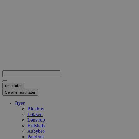
Search
...
resultater
Se alle resultater
Byer
Blokhus
Løkken
Lønstrup
Hirtshals
Aabybro
Pandrup