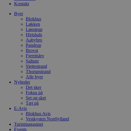
Kontakt
Byer
Blokhus
Løkken
Lønstrup
Hirtshals
Aabybro
Pandrup
Brovst
Fjerritslev
Saltum
Slettestrand
Thorupstrand
Alle byer
Nyheder
Det sker
Fokus på
Set og sket
Tæt på
E-Avis
Blokhus Avis
Vestkysten Nordjylland
Turistmagasinet
Events