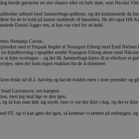
havde gæsterne en stor chance efter en halv time, som Nicolai Vinter
4 uger 2
Denne cookie bruges af Cookie-Script.com-tjenes
CookieScript
dage
præferencer om samtykke til besøgende. Det er 
blokhus.dk
Script.com cookiebanner fungerer korrekt.
utilfredse udbrud mod Jammerbugt-spillerne, og det kulminerede da Isma
ere fra de to hold på banen skubbede til hinanden, fik det også HB K
.blokhus.dk
Session
Denne cookie bruges til at opretholde en brugers
dede Daniel Agger om, at han var chef for sit hold.
navigerer gennem hjemmesiden, og sikre, at valg 
fra side til side.
ATA
5 måneder
Denne cookie bruges til at gemme brugerens samt
YouTube
sternes Nemanja Cavnic.
4 uger
deres interaktion med webstedet. Det registrere
.youtube.com
pisoden med et frispark begået af Nsungusi Efiong mod Emil Nielsen kor
samtykke om forskellige politikker for beskyttels
og indstillinger, så deres præferencer bliver hædr
en fejlaflevering i opspillet sendte Nsungusi Efiong alene mod Nikolai
t fejre scoringen – og det fik Jammerbugt-lejren til at efterlyse et gult
forvejen, men der kom ingen reaktion fra de 4 dommere.
/
Udløbsdato
Beskrivelse
der
Udbyder
/
/
Udløbsdato
Udløbsdato
Beskrivelse
Beskrivelse
m friskt ud til 2. halvleg og havde bolden mest i store perioder og gi
æne
Domæne
dk
1 uge
Denne cookie bruges til at bestemme den første gang brugeren b
forbedre brugeroplevelsen eller spore brugerhandlinger.
1 dag
2 måneder
Denne cookie indstilles af Google Analytics. Den gemmer o
Denne cookie er indstillet af Doubleclick og udføre
e LLC
Google LLC
æner Sead Gavranovic om kampen.
4 uger
for hver besøgte side og bruges til at tælle og spore sidevis
slutbrugeren bruger hjemmesiden og enhver reklame
hus.dk
.blokhus.dk
ktion, men jeg skal lige se den igen.
have set før han besøgte det nævnte websted.
g så kan man føle sig snydt, men vi var der ikke i dag, og det er ikke
1 år 1
Dette cookienavn er knyttet til Google Universal Analytics 
e LLC
.youtube.com
5 måneder
Denne cookie bruges af YouTube og Google til at hå
måned
opdatering af Googles mere almindeligt anvendte analyset
hus.dk
4 uger
tests og gradvis udrulning af nye funktioner ("feature 
bruges til at skelne mellem unikke brugere ved at tildele et 
ndsyssel FF, og vi kan gøre det igen, så kommer vi tættere på redningen,
at en bruger får en stabil og ensartet oplevelse under
nummer som en klient-id. Det er inkluderet i hver sidean
brugerfladen eller funktionerne i videoafspilleren ikk
bruges til at beregne besøgs-, session- og kampagnedata til
mens de befinder sig på siden.
webstedsanalyserapporterne.
.blokhus.dk
5 måneder
Denne cookie bruges til at identificere unikke besøg
1 uge
Denne cookie bruges til at spore den første side brugeren 
4 uger
hjælper med analyse og optimering af reklamekamp
rking.com
hjemmesiden, hvilket letter mere personlig og relevant brug