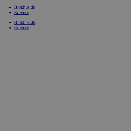
Videre
Blokhus.dk
til
Erhverv
indhold
Blokhus.dk
Erhverv