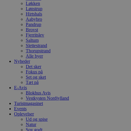
Løkken
Lønstrup
Hirtshals
Aabybro
Pandrup
Brovst
Fjerritslev
Saltum
Slettestrand
Thorupstrand
Alle byer
Nyheder
Det sker
Fokus på
Set og sket
Tæt på
E-Avis
Blokhus Avis
Vestkysten Nordjylland
Turistmagasinet
Events
Oplevelser
Ud og spise
Natur
Sov godt