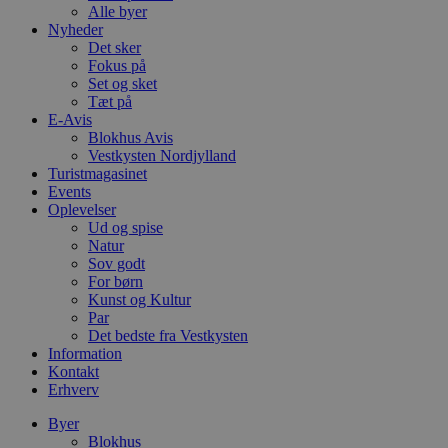
Alle byer
Nyheder
Det sker
Fokus på
Set og sket
Tæt på
E-Avis
Blokhus Avis
Vestkysten Nordjylland
Turistmagasinet
Events
Oplevelser
Ud og spise
Natur
Sov godt
For børn
Kunst og Kultur
Par
Det bedste fra Vestkysten
Information
Kontakt
Erhverv
Byer
Blokhus