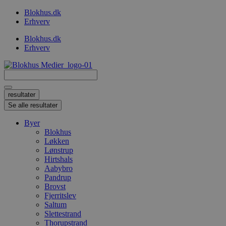
Videre
Blokhus.dk
til
Erhverv
indhold
Blokhus.dk
Erhverv
Search
...
resultater
Se alle resultater
Byer
Blokhus
Løkken
Lønstrup
Hirtshals
Aabybro
Pandrup
Brovst
Fjerritslev
Saltum
Slettestrand
Thorupstrand