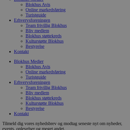
b
p
Blokhus Avis
o
Online markedsføring
i
Turistguide
d
Erhvervsforeningen
p
b
Team frivillig Blokhus
f
Bliv medlem
s
Blokhus støttekreds
Kulturstøtte Blokhus
Bestyrelse
Kontakt
Udbyder
/
Blokhus Medier
Navn
Udløbsdato
Beskrivelse
Domæne
Udbyder
/
Navn
Udløbsdato
Beskrivelse
Blokhus Avis
Domæne
Online markedsføring
pys_first_visit
.blokhus.dk
1 uge
Denne cookie
Udbyder
/
Navn
Udløbsdato
Beskr
bruges til at
Turistguide
_gid
1 dag
Denne cookie
Google LLC
Domæne
bestemme den
Google Anal
.blokhus.dk
Erhvervsforeningen
første gang
gemmer og 
_gcl_au
2 måneder
Denne
Google LLC
Team frivillig Blokhus
brugeren besøgte
unik værdi 
4 uger
indsti
.blokhus.dk
Bliv medlem
hjemmesiden for
side og brug
Doubl
at forbedre
spore sidevi
Blokhus støttekreds
udfør
brugeroplevelsen
om, 
Kulturstøtte Blokhus
eller spore
_ga
1 år 1
Dette cooki
Google LLC
slutb
Bestyrelse
brugerhandlinger.
måned
til Google U
.blokhus.dk
hjem
Kontakt
- som er en
enhve
opdatering 
slutb
almindeligt
have 
Tilmeld dig vores nyhedsbrev og modtag seneste nyt om nyheder,
analysetjen
besøg
events, oplevelser og meget andet.