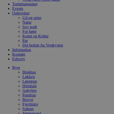
d
Turistmagasinet
o
Events
v
Oplevelser
b
D
Ud og spise
e
Natur
g
Sov godt
n
For børn
h
b
Kunst og Kultur
s
Par
w
Det bedste fra Vestkysten
e
e
Information
o
Kontakt
l
Erhverv
e
m
Byer
CookieScriptConsent
4 uger 2
D
CookieScript
Blokhus
dage
b
blokhus.dk
Løkken
C
Lønstrup
S
t
Hirtshals
h
Aabybro
p
Pandrup
s
b
Brovst
e
Fjerritslev
a
Saltum
S
Slettestrand
c