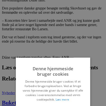
forventningsfulde Dúne fans.
Den populære danske gruppe besøgte nemlig Skovhuset og gav de
fremmødte en oplevelse ud over det sædvanlige.
– Koncerten blev lavet i samarbejde med ANR og jeg kunne godt
finde på at lave noget lignende med andre bands i samme genre,
fortæller restauratør Bo Larsen.
Det var et band i topform som tog imod gæsterne, og der var ingen
ende på roserne fra de heldige der havde fået billet.
Dúne var i topform torsdag aften. Foto: ANR
Læs om fantastiske oplevelser og events
Denne hjemmeside
bruger cookies
Relaterede artikler
Denne hjemmeside bruger cookies til at
forbedre brugeroplevelsen. Ved at bruge
vores hjemmeside giver du samtykke til alle
Nyheder
cookies i overensstemmelse med vores
cookiepolitik.
Læs mere
Buketter som Grab&Go