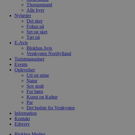
f
Thorupstrand
k
Alle byer
Nyheder
pys_start_session
.blokhus.dk
Session
D
Det sker
b
o
Fokus på
b
Set og sket
t
Tæt på
d
g
E-Avis
h
Blokhus Avis
o
Vestkysten Nordjylland
e
Turistmagasinet
h
ti
Events
Oplevelser
VISITOR_PRIVACY_METADATA
5 måneder
D
YouTube
Ud og spise
4 uger
b
.youtube.com
g
Natur
b
Sov godt
s
For børn
p
Kunst og Kultur
f
i
Par
w
Det bedste fra Vestkysten
r
Information
p
b
Kontakt
s
Erhverv
f
p
Blokhus Medier