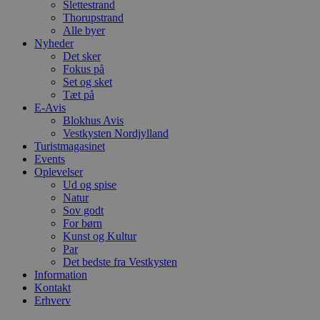
c
Slettestrand
f
Thorupstrand
k
Alle byer
Nyheder
pys_start_session
.blokhus.dk
Session
D
b
Det sker
o
Fokus på
b
Set og sket
t
d
Tæt på
g
E-Avis
h
Blokhus Avis
o
Vestkysten Nordjylland
e
h
Turistmagasinet
ti
Events
Oplevelser
VISITOR_PRIVACY_METADATA
5 måneder
D
YouTube
4 uger
b
Ud og spise
.youtube.com
g
Natur
b
Sov godt
s
For børn
p
f
Kunst og Kultur
i
Par
w
Det bedste fra Vestkysten
r
p
Information
b
Kontakt
s
Erhverv
f
p