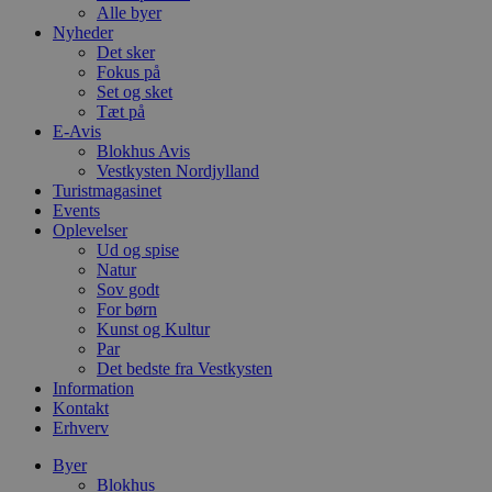
Alle byer
Nyheder
Det sker
Fokus på
Set og sket
Tæt på
E-Avis
Blokhus Avis
Vestkysten Nordjylland
Turistmagasinet
Events
Oplevelser
Ud og spise
Natur
Sov godt
For børn
Kunst og Kultur
Par
Det bedste fra Vestkysten
Information
Kontakt
Erhverv
Byer
Blokhus