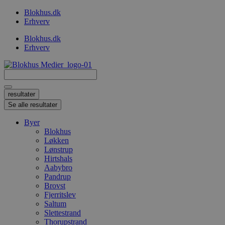
Videre
Blokhus.dk
til
Erhverv
indhold
Blokhus.dk
Erhverv
Search
...
resultater
Se alle resultater
Byer
Blokhus
Løkken
Lønstrup
Hirtshals
Aabybro
Pandrup
Brovst
Fjerritslev
Saltum
Slettestrand
Thorupstrand