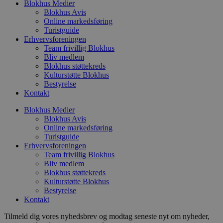
b
Blokhus Medier
p
Blokhus Avis
o
Online markedsføring
i
Turistguide
d
p
Erhvervsforeningen
b
Team frivillig Blokhus
f
Bliv medlem
s
Blokhus støttekreds
Kulturstøtte Blokhus
Bestyrelse
Kontakt
Udbyder
/
Navn
Udløbsdato
Beskrivelse
Blokhus Medier
Domæne
Udbyder
/
Navn
Udløbsdato
Beskrivelse
Blokhus Avis
Domæne
pys_first_visit
.blokhus.dk
1 uge
Denne cookie
Online markedsføring
Udbyder
/
Navn
Udløbsdato
Beskr
bruges til at
_gid
1 dag
Denne cookie
Google LLC
Domæne
Turistguide
bestemme den
Google Anal
.blokhus.dk
Erhvervsforeningen
første gang
gemmer og 
_gcl_au
2 måneder
Denne
Google LLC
Team frivillig Blokhus
brugeren besøgte
unik værdi 
4 uger
indsti
.blokhus.dk
hjemmesiden for
side og brug
Bliv medlem
Doubl
at forbedre
spore sidevi
udfør
Blokhus støttekreds
brugeroplevelsen
om, 
Kulturstøtte Blokhus
eller spore
_ga
1 år 1
Dette cooki
Google LLC
slutb
brugerhandlinger.
Bestyrelse
måned
til Google U
.blokhus.dk
hjem
- som er en
Kontakt
enhve
opdatering 
slutb
almindeligt
have 
Tilmeld dig vores nyhedsbrev og modtag seneste nyt om nyheder,
analysetjen
besøg