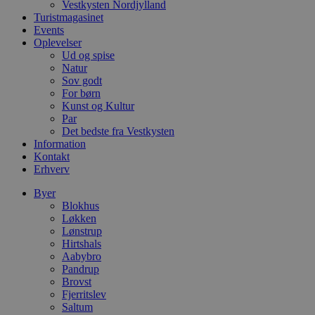
i
Vestkysten Nordjylland
d
Turistmagasinet
o
Events
v
b
Oplevelser
D
Ud og spise
e
Natur
g
Sov godt
n
h
For børn
b
Kunst og Kultur
s
Par
w
e
Det bedste fra Vestkysten
e
Information
o
Kontakt
l
Erhverv
e
m
Byer
CookieScriptConsent
4 uger 2
D
CookieScript
Blokhus
dage
b
blokhus.dk
Løkken
C
S
Lønstrup
t
Hirtshals
h
Aabybro
p
s
Pandrup
b
Brovst
e
Fjerritslev
a
Saltum
S