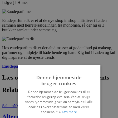
Ilsigvej i Hune.
Eaudeparfum.dk er et af de nye shop in shop initiativer i Laden
sammen med herretøjsafdelingen fra monomen, så der nu er 3
butikker samlet under samme tag.
Hos eaudeparfum.dk er der altid masser af gode tilbud på makeup,
parfumer og hudpleje til både hende og ham. Kig ind i Laden og lad
dig inspirere af de nyeste trends.
Eaudeparfum.dk
Læs om fantastiske oplevelser og events
Denne hjemmeside
bruger cookies
Relaterede artikler
Denne hjemmeside bruger cookies til at
forbedre brugeroplevelsen. Ved at bruge
vores hjemmeside giver du samtykke til alle
Saltum
Nyheder
cookies i overensstemmelse med vores
cookiepolitik.
Læs mere
Alternativ ferieform