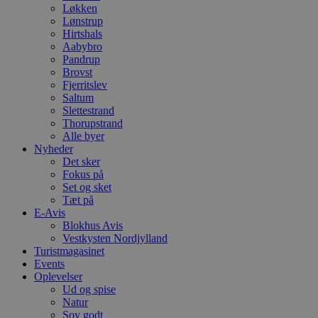
Løkken
Lønstrup
Hirtshals
Aabybro
Pandrup
Brovst
Fjerritslev
Saltum
Slettestrand
Thorupstrand
Alle byer
Nyheder
Det sker
Fokus på
Set og sket
Tæt på
E-Avis
Blokhus Avis
Vestkysten Nordjylland
Turistmagasinet
Events
Oplevelser
Ud og spise
Natur
Sov godt