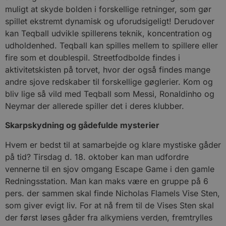
muligt at skyde bolden i forskellige retninger, som gør
spillet ekstremt dynamisk og uforudsigeligt! Derudover
kan Teqball udvikle spillerens teknik, koncentration og
udholdenhed. Teqball kan spilles mellem to spillere eller
fire som et doublespil. Streetfodbolde findes i
aktivitetskisten på torvet, hvor der også findes mange
andre sjove redskaber til forskellige gøglerier. Kom og
bliv lige så vild med Teqball som Messi, Ronaldinho og
Neymar der allerede spiller det i deres klubber.
Skarpskydning og gådefulde mysterier
Hvem er bedst til at samarbejde og klare mystiske gåder
på tid? Tirsdag d. 18. oktober kan man udfordre
vennerne til en sjov omgang Escape Game i den gamle
Redningsstation. Man kan maks være en gruppe på 6
pers. der sammen skal finde Nicholas Flamels Vise Sten,
som giver evigt liv. For at nå frem til de Vises Sten skal
der først løses gåder fra alkymiens verden, fremtrylles