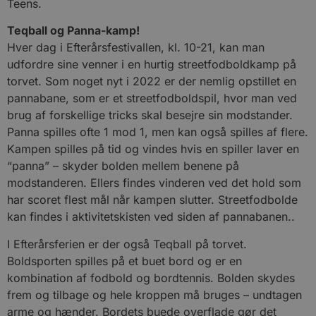
Teens.
Teqball og Panna-kamp!
Hver dag i Efterårsfestivallen, kl. 10-21, kan man
udfordre sine venner i en hurtig streetfodboldkamp på
torvet. Som noget nyt i 2022 er der nemlig opstillet en
pannabane, som er et streetfodboldspil, hvor man ved
brug af forskellige tricks skal besejre sin modstander.
Panna spilles ofte 1 mod 1, men kan også spilles af flere.
Kampen spilles på tid og vindes hvis en spiller laver en
“panna” – skyder bolden mellem benene på
modstanderen. Ellers findes vinderen ved det hold som
har scoret flest mål når kampen slutter. Streetfodbolde
kan findes i aktivitetskisten ved siden af pannabanen..
I Efterårsferien er der også Teqball på torvet.
Boldsporten spilles på et buet bord og er en
kombination af fodbold og bordtennis. Bolden skydes
frem og tilbage og hele kroppen må bruges – undtagen
arme og hænder. Bordets buede overflade gør det