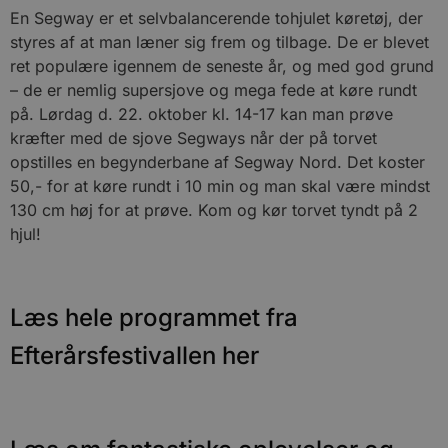
En Segway er et selvbalancerende tohjulet køretøj, der
Målretning
Funktionalitet
styres af at man læner sig frem og tilbage. De er blevet
Absolut nødvendige cookies muliggør
ret populære igennem de seneste år, og med god grund
hjemmesidens grundlæggende funktionalitet
såsom brugerlogin og kontoadministration.
– de er nemlig supersjove og mega fede at køre rundt
Hjemmesiden kan ikke bruges korrekt uden de
på. Lørdag d. 22. oktober kl. 14-17 kan man prøve
absolut nødvendige cookies.
kræfter med de sjove Segways når der på torvet
Udbyder
/
Navn
Udløbsdato
B
opstilles en begynderbane af Segway Nord. Det koster
Domæne
50,- for at køre rundt i 10 min og man skal være mindst
pys_session_limit
.blokhus.dk
59 minutter
D
130 cm høj for at prøve. Kom og kør torvet tyndt på 2
57
b
sekunder
b
hjul!
m
b
u
s
s
i
Læs hele programmet fra
g
d
f
Efterårsfestivallen her
h
y
f
m
t
PHPSESSID
Session
C