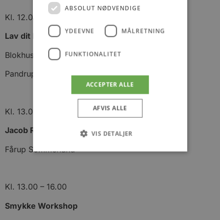
ABSOLUT NØDVENDIGE
Kl. 12.00 – 16.00
YDEEVNE
MÅLRETNING
Lav dit helt eget kryddersalt
FUNKTIONALITET
Blokhus Salt
Pandrup
ACCEPTER ALLE
AFVIS ALLE
Kl. 13.00
Jacob Riising – Gepetto show
VIS DETALJER
Fårup Sommerland
Absolut nødvendige
Ydeevne
Målretning
Funktionalitet
Kl. 13.00 – 16.00
Absolut nødvendige cookies muliggør
Smykke Workshop
hjemmesidens grundlæggende funktionalitet
såsom brugerlogin og kontoadministration.