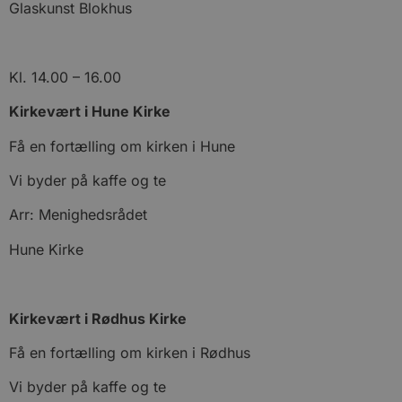
Glaskunst Blokhus
Hjemmesiden kan ikke bruges korrekt uden de
absolut nødvendige cookies.
Udbyder
/
Navn
Udløbsdato
B
Domæne
Kl. 14.00 – 16.00
pys_session_limit
.blokhus.dk
59 minutter
D
57
b
Kirkevært i Hune Kirke
sekunder
b
m
Få en fortælling om kirken i Hune
b
u
s
Vi byder på kaffe og te
s
i
g
Arr: Menighedsrådet
d
f
h
Hune Kirke
y
f
m
t
Kirkevært i Rødhus Kirke
PHPSESSID
Session
C
PHP.net
g
blokhus.dk
a
Få en fortælling om kirken i Rødhus
b
s
Vi byder på kaffe og te
e
i