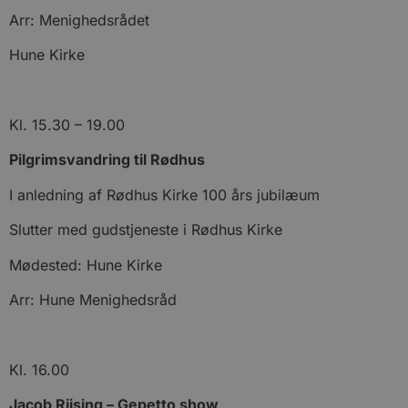
d
Arr: Menighedsrådet
o
v
b
Hune Kirke
D
e
g
n
h
Kl. 15.30 – 19.00
b
s
w
Pilgrimsvandring til Rødhus
e
e
o
I anledning af Rødhus Kirke 100 års jubilæum
l
e
m
Slutter med gudstjeneste i Rødhus Kirke
CookieScriptConsent
4 uger 2
D
CookieScript
Mødested: Hune Kirke
dage
b
blokhus.dk
C
S
Arr: Hune Menighedsråd
t
h
p
s
b
e
Kl. 16.00
a
S
Jacob Riising – Gepetto show
c