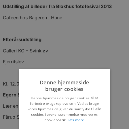
Udstilling af billeder fra Blokhus fotofesival 2013
Cafeen hos Bageren i Hune
Efterårsudstilling
Galleri KC – Svinkløv
Fjerritslev
Denne hjemmeside
Kl. 12.00 – 15.00
bruger cookies
Egern & Pindsvins Danseskole
Denne hjemmeside bruger cookies til at
forbedre brugeroplevelsen. Ved at bruge
Lær en masse sjove dansetrin
vores hjemmeside giver du samtykke til alle
cookies i overensstemmelse med vores
Fårup Sommerland
cookiepolitik.
Læs mere