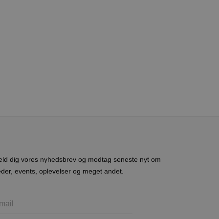
e gange en bruger kan
given periode, der forsøger
misbrug af tjenester.
-sproget. Dette er en
 variabler for
enereret nummer, hvordan
n et godt eksempel er at
 siderne.
ten til at huske
nødvendigt, at Cookie-
 session tilstand, mens de
eller data poster huskes
ykke og privatlivsvalg for
r data på den besøgendes
eld dig vores nyhedsbrev og modtag seneste nyt om
e af personlige oplysninger
et i fremtidige sessioner.
der, events, oplevelser og meget andet.