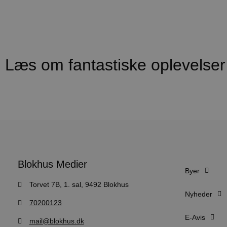
Navn
pys_session_limit
PHPSESSID
Læs om fantastiske oplevelser
CookieScriptConsent
pys_start_session
VISITOR_PRIVACY_METAD
Blokhus Medier
Byer
Torvet 7B, 1. sal, 9492 Blokhus
Nyheder
70200123
Udbyder
Navn
Domæne
Udby
E-Avis
Navn
Navn
mail@blokhus.dk
Dom