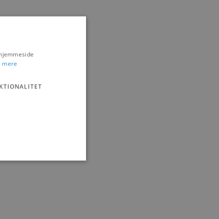
s hjemmeside
 mere
KTIONALITET
ministration. Hjemmesiden