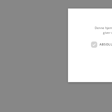
Denne hjemm
giver 
ABSOL
Absolut nødvendige cookies
kan ikke bruges korrekt ude