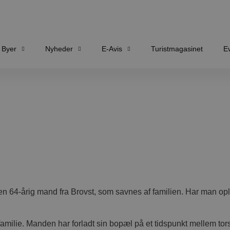
Byer
Nyheder
E-Avis
Turistmagasinet
E
de en 64-årig mand fra Brovst, som savnes af familien. Har man 
 familie. Manden har forladt sin bopæl på et tidspunkt mellem t