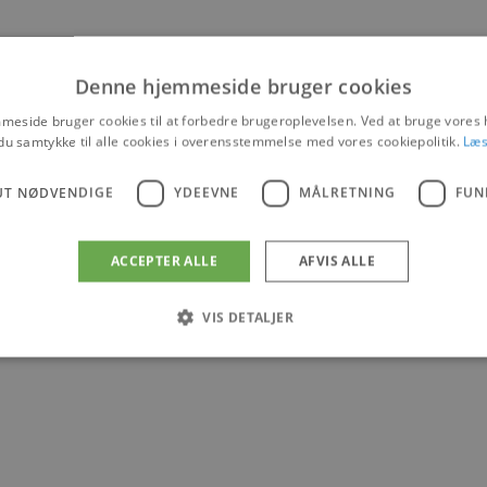
Denne hjemmeside bruger cookies
eside bruger cookies til at forbedre brugeroplevelsen. Ved at bruge vore
du samtykke til alle cookies i overensstemmelse med vores cookiepolitik.
Læs
UT NØDVENDIGE
YDEEVNE
MÅLRETNING
FUN
ACCEPTER ALLE
AFVIS ALLE
VIS DETALJER
Absolut nødvendige
Ydeevne
Målretning
Funktionalitet
 muliggør hjemmesidens grundlæggende funktionalitet såsom brugerlogin og kontoad
n de absolut nødvendige cookies.