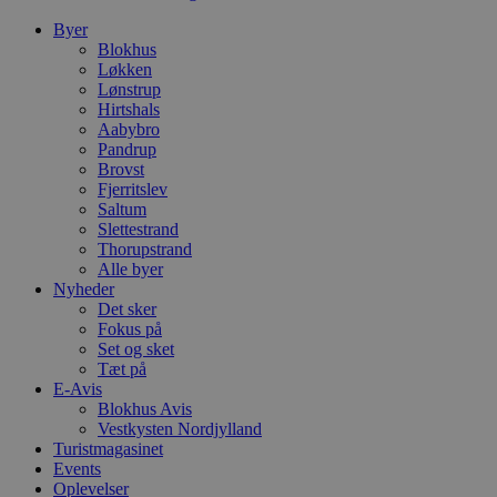
absolut nødvendige cookies.
Byer
Udbyder
/
Navn
Udløbsdato
B
Blokhus
Domæne
Løkken
pys_session_limit
.blokhus.dk
59 minutter
D
Lønstrup
57
b
Hirtshals
sekunder
b
Aabybro
m
Pandrup
b
u
Brovst
s
Fjerritslev
s
Saltum
i
g
Slettestrand
d
Thorupstrand
f
Alle byer
h
Nyheder
y
f
Det sker
m
Fokus på
t
Set og sket
Tæt på
PHPSESSID
Session
C
PHP.net
g
blokhus.dk
E-Avis
a
Blokhus Avis
b
Vestkysten Nordjylland
s
e
Turistmagasinet
i
Events
d
Oplevelser
o