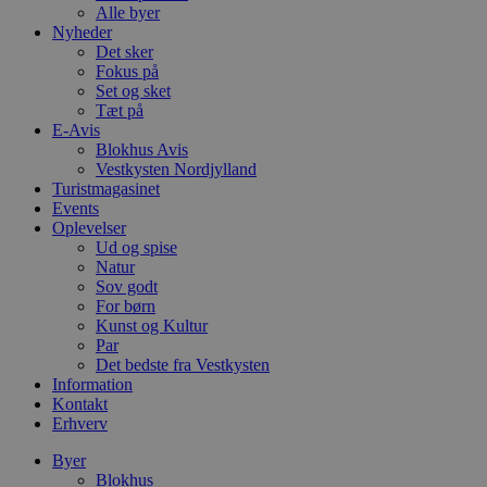
Alle byer
Nyheder
Det sker
Fokus på
Set og sket
Tæt på
E-Avis
Blokhus Avis
Vestkysten Nordjylland
Turistmagasinet
Events
Oplevelser
Ud og spise
Natur
Sov godt
For børn
Kunst og Kultur
Par
Det bedste fra Vestkysten
Information
Kontakt
Erhverv
Byer
Blokhus