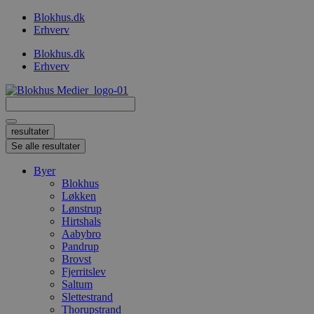
Videre
Blokhus.dk
til
Erhverv
indhold
Blokhus.dk
Erhverv
Search
...
resultater
Se alle resultater
Byer
Blokhus
Løkken
Lønstrup
Hirtshals
Aabybro
Pandrup
Brovst
Fjerritslev
Saltum
Slettestrand
Thorupstrand