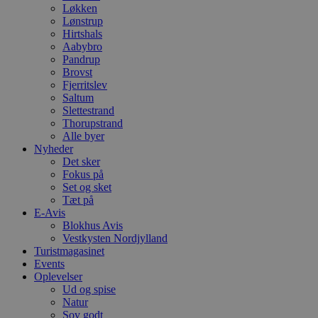
Løkken
Lønstrup
Hirtshals
Aabybro
Pandrup
Brovst
Fjerritslev
Saltum
Slettestrand
Thorupstrand
Alle byer
Nyheder
Det sker
Fokus på
Set og sket
Tæt på
E-Avis
Blokhus Avis
Vestkysten Nordjylland
Turistmagasinet
Events
Oplevelser
Ud og spise
Natur
Sov godt