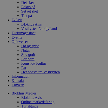
Det sker
pys_start_session
.blokhus.dk
Session
D
Fokus på
b
Set og sket
o
Tæt på
b
E-Avis
t
d
Blokhus Avis
g
Vestkysten Nordjylland
h
Turistmagasinet
o
e
Events
h
Oplevelser
ti
Ud og spise
Natur
VISITOR_PRIVACY_METADATA
5 måneder
D
YouTube
4 uger
b
.youtube.com
Sov godt
g
For børn
b
Kunst og Kultur
s
p
Par
f
Det bedste fra Vestkysten
i
Information
w
Kontakt
r
p
Erhverv
b
s
Blokhus Medier
f
Blokhus Avis
p
b
Online markedsføring
p
Turistguide
o