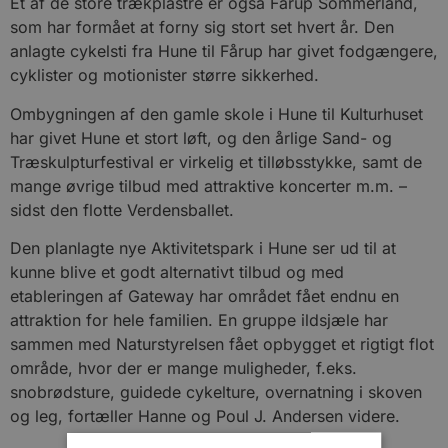
Ét af de store trækplastre er også Fårup Sommerland,
som har formået at forny sig stort set hvert år. Den
anlagte cykelsti fra Hune til Fårup har givet fodgængere,
cyklister og motionister større sikkerhed.
Ombygningen af den gamle skole i Hune til Kulturhuset
har givet Hune et stort løft, og den årlige Sand- og
Træskulpturfestival er virkelig et tilløbsstykke, samt de
mange øvrige tilbud med attraktive koncerter m.m. –
sidst den flotte Verdensballet.
Den planlagte nye Aktivitetspark i Hune ser ud til at
kunne blive et godt alternativt tilbud og med
etableringen af Gateway har området fået endnu en
attraktion for hele familien. En gruppe ildsjæle har
sammen med Naturstyrelsen fået opbygget et rigtigt flot
område, hvor der er mange muligheder, f.eks.
snobrødsture, guidede cykelture, overnatning i skoven
og leg, fortæller Hanne og Poul J. Andersen videre.