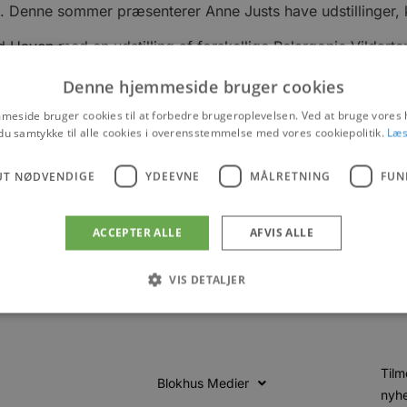
g. Denne sommer præsenterer Anne Justs have udstillinger, 
d Haven med en udstilling af forskellige Pelargonie Vildarte
4 og fylder orangeriet med klassiske toner. Den velrenommer
Denne hjemmeside bruger cookies
orbindelse vil Knud Petersen gå en tur i Haven med gæstern
eside bruger cookies til at forbedre brugeroplevelsen. Ved at bruge vore
du samtykke til alle cookies i overensstemmelse med vores cookiepolitik.
Læs
UT NØDVENDIGE
YDEEVNE
MÅLRETNING
FUN
er og events
ACCEPTER ALLE
AFVIS ALLE
VIS DETALJER
Absolut nødvendige
Ydeevne
Målretning
Funktionalitet
Tilm
Blokhus Medier
 muliggør hjemmesidens grundlæggende funktionalitet såsom brugerlogin og kontoad
nyhe
n de absolut nødvendige cookies.