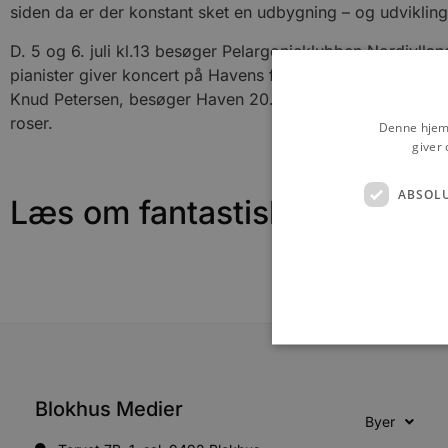
siden da er der konstant sket en udbygning – og udviklin
D. 5 og 6. juli kl.13 besøger Pelargonieklubben Nordjyllan
pianister giver koncert på Havens flygel d. 13. juli kl 1
Knud Petersen, besøger Haven 20. juli 2014 kl.14. I den f
roser.
Denne hjemm
giver 
ABSOL
Læs om fantastiske oplevels
Blokhus Medier
Byer
Absolut nødvendige cookies
kan ikke bruges korrekt ude