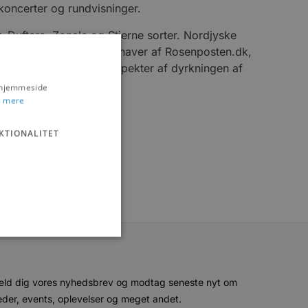
koncerter og rundvisninger.
r, Duftere, Zonale og Stjerne sorter. Nordjyske
ede rosengartner og indehaver af Rosenposten.dk,
e og fortælle om alle aspekter af dyrkningen af
s hjemmeside
 mere
KTIONALITET
eld dig vores nyhedsbrev og modtag seneste nyt om
ministration. Hjemmesiden
der, events, oplevelser og meget andet.