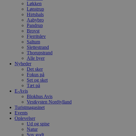
Løkken
Lønstrup
Hirtshals
Aabybro
Pandrup
Brovst
Fjerritslev
Saltum
Slettestrand
Thorupstrand
Alle byer
Nyheder
Det sker
Fokus på
Set og sket
Tæt på
E-Avis
Blokhus Avis
Vestkysten Nordjylland
Turistmagasinet
Events
Oplevelser
Ud og spise
Natur
Sov godt