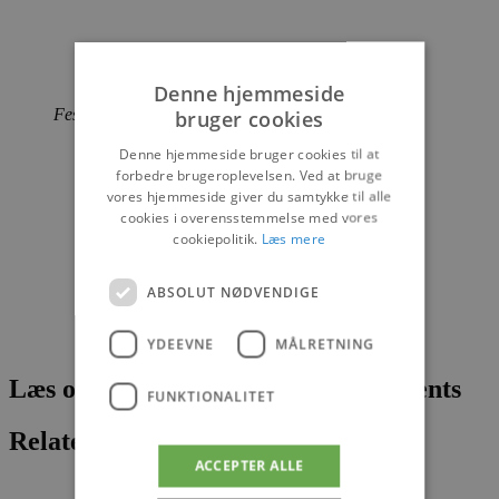
Denne hjemmeside
Festudvalget
bruger cookies
Denne hjemmeside bruger cookies til at
forbedre brugeroplevelsen. Ved at bruge
vores hjemmeside giver du samtykke til alle
cookies i overensstemmelse med vores
cookiepolitik.
Læs mere
ABSOLUT NØDVENDIGE
YDEEVNE
MÅLRETNING
Læs om fantastiske oplevelser og events
FUNKTIONALITET
Relaterede artikler
ACCEPTER ALLE