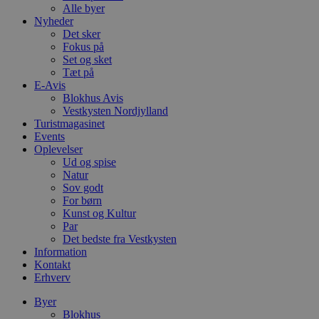
Alle byer
Nyheder
Det sker
Fokus på
Set og sket
Tæt på
E-Avis
Blokhus Avis
Vestkysten Nordjylland
Turistmagasinet
Events
Oplevelser
Ud og spise
Natur
Sov godt
For børn
Kunst og Kultur
Par
Det bedste fra Vestkysten
Information
Kontakt
Erhverv
Byer
Blokhus