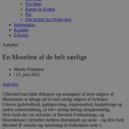
For børn
Kunst og Kultur
Par
Det bedste fra Vestkysten
Information
Kontakt
Erhverv
Aabybro
En Mosefest af de helt særlige
Martin Frandsen
|
13. juni 2022
Aabybro
I Biersted kan både deltagere og arrangører af årets udgave af
Mosefesten se tilbage på en helt særlig udgave af byfesten.
Udover gadefodbold, guldgravning, loppemarked, hoppeborge og
anden underholdning, så blev særligt lørdag uforglemmelig.
Dels fordi der var indvielse af Biersted Forhindrings- og
Motorikbane i læbæltet mellem idrætsplads og skole – og dels fordi
Biersted IF sikrede sig oprykning til fodboldens serie 1.