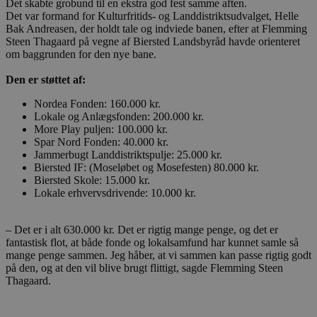
Det skabte grobund til en ekstra god fest samme aften.
Det var formand for Kulturfritids- og Landdistriktsudvalget, Helle
Bak Andreasen, der holdt tale og indviede banen, efter at Flemming
Steen Thagaard på vegne af Biersted Landsbyråd havde orienteret
om baggrunden for den nye bane.
Den er støttet af:
Nordea Fonden: ‪160.000 kr.
Lokale og Anlægsfonden: ‪200.000 kr.
More Play puljen: ‪100.000 kr.
Spar Nord Fonden: 40.000 kr.
Jammerbugt Landdistriktspulje: 25.000 kr.
Biersted IF: (Moseløbet og Mosefesten) 80.000 kr.
Biersted Skole: 15.000 kr.
Lokale erhvervsdrivende: 10.000 kr.
– Det er i alt ‪630.000 kr. Det er rigtig mange penge, og det er
fantastisk flot, at både fonde og lokalsamfund har kunnet samle så
mange penge sammen. Jeg håber, at vi sammen kan passe rigtig godt
på den, og at den vil blive brugt flittigt, sagde Flemming Steen
Thagaard.