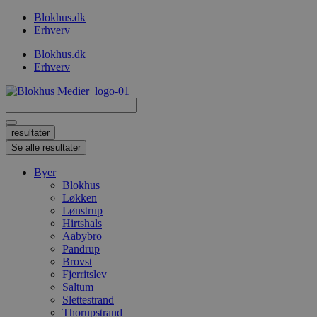
Videre
Blokhus.dk
til
Erhverv
indhold
Blokhus.dk
Erhverv
Search
...
resultater
Se alle resultater
Byer
Blokhus
Løkken
Lønstrup
Hirtshals
Aabybro
Pandrup
Brovst
Fjerritslev
Saltum
Slettestrand
Thorupstrand