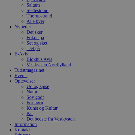
ti
Saltum
VISITOR_PRIVACY_METADATA
5 måneder
D
Slettestrand
YouTube
4 uger
b
.youtube.com
Thorupstrand
g
Alle byer
b
Nyheder
s
p
Det sker
f
Fokus på
i
Set og sket
w
r
Tæt på
p
E-Avis
b
Blokhus Avis
s
Vestkysten Nordjylland
f
p
Turistmagasinet
b
Events
p
Oplevelser
o
i
Ud og spise
d
Natur
p
Sov godt
b
For børn
f
s
Kunst og Kultur
Par
Det bedste fra Vestkysten
Information
Kontakt
Udbyder
/