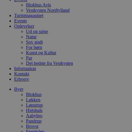
o
Blokhus Avis
l
e
Vestkysten Nordjylland
m
Turistmagasinet
Events
CookieScriptConsent
4 uger 2
D
CookieScript
dage
b
Oplevelser
blokhus.dk
C
Ud og spise
S
Natur
t
Sov godt
h
p
For børn
s
Kunst og Kultur
b
Par
e
a
Det bedste fra Vestkysten
S
Information
c
Kontakt
f
Erhverv
k
pys_start_session
.blokhus.dk
Session
D
Byer
b
Blokhus
o
Løkken
b
t
Lønstrup
d
Hirtshals
g
Aabybro
h
Pandrup
o
e
Brovst
h
Fjerritslev