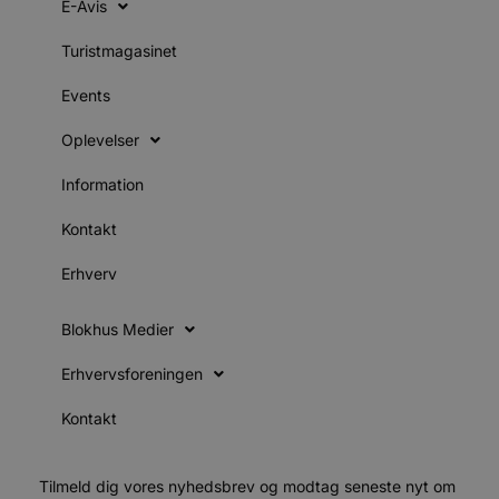
E-Avis
sekunder
b
b
Turistmagasinet
u
s
s
Events
i
g
d
Oplevelser
f
Information
f
m
Kontakt
t
PHPSESSID
Session
PHP.net
Erhverv
g
blokhus.dk
a
b
s
Blokhus Medier
e
i
d
Erhvervsforeningen
v
Kontakt
b
D
e
g
Tilmeld dig vores nyhedsbrev og modtag seneste nyt om