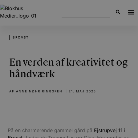
BROVST
En verden af kreativitet og
håndværk
AF
ANNE NØHR RINGGREN
|
21. MAJ 2025
På en charmerende gammel gård på
Ejstrupvej 11 i
Brovst
, finder du Tranum Lys og Glas. Her møder du