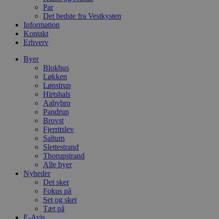
C
Par
S
Det bedste fra Vestkysten
t
Information
h
p
Kontakt
s
Erhverv
b
e
Byer
a
S
Blokhus
c
Løkken
f
Lønstrup
k
Hirtshals
pys_start_session
.blokhus.dk
Session
D
Aabybro
b
Pandrup
o
Brovst
b
t
Fjerritslev
d
Saltum
g
Slettestrand
h
Thorupstrand
o
e
Alle byer
h
Nyheder
ti
Det sker
Fokus på
VISITOR_PRIVACY_METADATA
5 måneder
D
YouTube
4 uger
b
.youtube.com
Set og sket
g
Tæt på
b
E-Avis
s