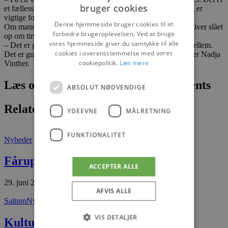
bruger cookies
et fællesskab, og de døde duer samler mange mennesker og er
vigtige for stamgæsterne, forklarer hun.
Denne hjemmeside bruger cookies til at
Om mandagen er der madklub med 30 kuverter. Menuen bliver slået
forbedre brugeroplevelsen. Ved at bruge
op om tirsdagen, og man bestiller fredag.
vores hjemmeside giver du samtykke til alle
– Det er gamle danske retter og måske lidt moderne ind i mellem.
cookies i overensstemmelse med vores
Det er gule ærter, braiseret svinekæbe og simremad, fortæller Nadja
cookiepolitik.
Læs mere
Vinther.
Læs om fantastiske oplevelser og events
ABSOLUT NØDVENDIGE
Relaterede artikler
YDEEVNE
MÅLRETNING
FUNKTIONALITET
Nyheder
Fårups Store Rekorddag
ACCEPTER ALLE
29. juni 2026
AFVIS ALLE
Saltum
Nyheder
VIS DETALJER
Kultur og fællesskab i fokus