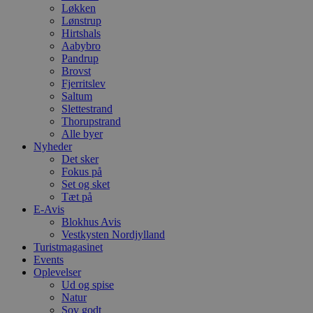
Løkken
Lønstrup
Hirtshals
Aabybro
Pandrup
Brovst
Fjerritslev
Saltum
Slettestrand
Thorupstrand
Alle byer
Nyheder
Det sker
Fokus på
Set og sket
Tæt på
E-Avis
Blokhus Avis
Vestkysten Nordjylland
Turistmagasinet
Events
Oplevelser
Ud og spise
Natur
Sov godt