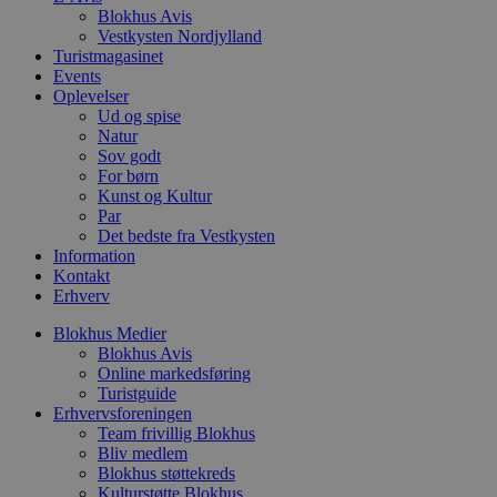
p
Blokhus Avis
f
Vestkysten Nordjylland
i
Turistmagasinet
w
Events
r
p
Oplevelser
b
Ud og spise
s
Natur
f
p
Sov godt
b
For børn
p
Kunst og Kultur
o
Par
i
d
Det bedste fra Vestkysten
p
Information
b
Kontakt
f
s
Erhverv
Blokhus Medier
Blokhus Avis
Online markedsføring
Turistguide
Udbyder
/
Navn
Udløbsdato
Beskrivelse
Erhvervsforeningen
Domæne
Udbyder
/
Navn
Udløbsdato
Beskrivelse
Domæne
Team frivillig Blokhus
pys_first_visit
.blokhus.dk
1 uge
Denne cookie
Udbyder
/
Bliv medlem
Navn
Udløbsdato
Beskr
bruges til at
_gid
1 dag
Denne cookie
Google LLC
Domæne
Blokhus støttekreds
bestemme den
Google Anal
.blokhus.dk
første gang
Kulturstøtte Blokhus
gemmer og 