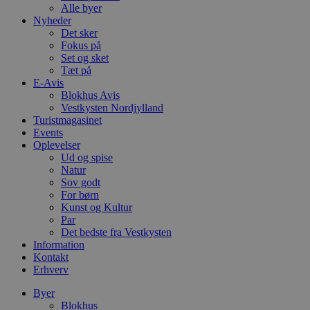
Alle byer
Nyheder
Det sker
Fokus på
Set og sket
Tæt på
E-Avis
Blokhus Avis
Vestkysten Nordjylland
Turistmagasinet
Events
Oplevelser
Ud og spise
Natur
Sov godt
For børn
Kunst og Kultur
Par
Det bedste fra Vestkysten
Information
Kontakt
Erhverv
Byer
Blokhus