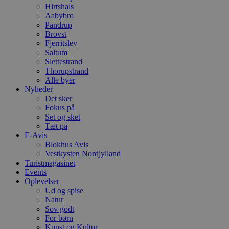
f
Hirtshals
m
Aabybro
t
Pandrup
PHPSESSID
Session
C
Brovst
PHP.net
g
blokhus.dk
Fjerritslev
a
Saltum
b
Slettestrand
s
e
Thorupstrand
i
Alle byer
d
Nyheder
o
v
Det sker
b
Fokus på
D
Set og sket
e
Tæt på
g
n
E-Avis
h
Blokhus Avis
b
Vestkysten Nordjylland
s
w
Turistmagasinet
e
Events
e
Oplevelser
o
Ud og spise
l
e
Natur
m
Sov godt
For børn
CookieScriptConsent
4 uger 2
D
CookieScript
Kunst og Kultur
dage
b
blokhus.dk