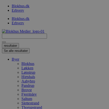
Videre
Blokhus.dk
til
Erhverv
indhold
Blokhus.dk
Erhverv
Search
...
resultater
Se alle resultater
Byer
Blokhus
Løkken
Lønstrup
Hirtshals
Aabybro
Pandrup
Brovst
Fjerritslev
Saltum
Slettestrand
Thorupstrand