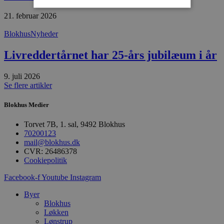
21. februar 2026
Absolut nødvendige
Ydeevne
Blokhus
Nyheder
Målretning
Funktionalitet
Livreddertårnet har 25-års jubilæum i år
Absolut nødvendige cookies muliggør
hjemmesidens grundlæggende funktionalitet
9. juli 2026
såsom brugerlogin og kontoadministration.
Hjemmesiden kan ikke bruges korrekt uden de
Se flere artikler
absolut nødvendige cookies.
Blokhus Medier
Udbyder
/
Navn
Udløbsdato
B
Domæne
Torvet 7B, 1. sal, 9492 Blokhus
pys_session_limit
.blokhus.dk
59 minutter
D
70200123
57
b
mail@blokhus.dk
sekunder
b
CVR: 26486378
m
b
Cookiepolitik
u
s
Facebook-f
Youtube
Instagram
s
i
g
Byer
d
Blokhus
f
Løkken
h
Lønstrup
y