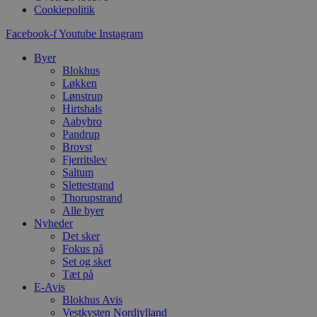
d
Cookiepolitik
f
h
Facebook-f
Youtube
Instagram
y
f
m
Byer
t
Blokhus
Løkken
PHPSESSID
Session
C
PHP.net
g
blokhus.dk
Lønstrup
a
Hirtshals
b
Aabybro
s
e
Pandrup
i
Brovst
d
Fjerritslev
o
Saltum
v
b
Slettestrand
D
Thorupstrand
e
Alle byer
g
n
Nyheder
h
Det sker
b
Fokus på
s
Set og sket
w
e
Tæt på
e
E-Avis
o
Blokhus Avis
l
e
Vestkysten Nordjylland