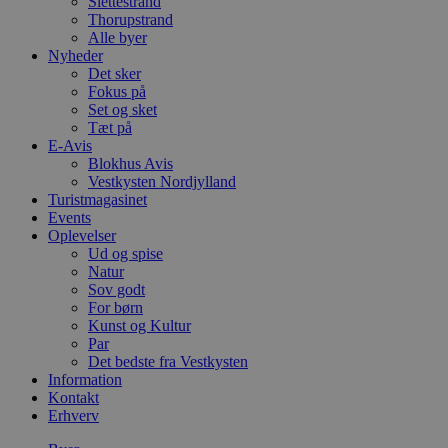
Slettestrand
Thorupstrand
Alle byer
Nyheder
Det sker
Fokus på
Set og sket
Tæt på
E-Avis
Blokhus Avis
Vestkysten Nordjylland
Turistmagasinet
Events
Oplevelser
Ud og spise
Natur
Sov godt
For børn
Kunst og Kultur
Par
Det bedste fra Vestkysten
Information
Kontakt
Erhverv