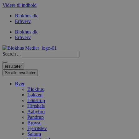
Videre til indhold
Blokhus.dk
Erhverv
Blokhus.dk
Erhverv
Search ...
resultater
Se alle resultater
Byer
Blokhus
Løkken
Lønstrup
Hirtshals
Aabybro
Pandrup
Brovst
Fjerritslev
Saltum