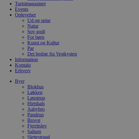
m
Turistmagasinet
Events
CookieScriptConsent
4 uger 2
D
CookieScript
Oplevelser
dage
b
blokhus.dk
C
Ud og spise
S
Natur
t
Sov godt
h
For børn
p
s
Kunst og Kultur
b
Par
e
Det bedste fra Vestkysten
a
S
Information
c
Kontakt
f
Erhverv
k
pys_start_session
.blokhus.dk
Session
D
Byer
b
Blokhus
o
Løkken
b
Lønstrup
t
d
Hirtshals
g
Aabybro
h
Pandrup
o
e
Brovst
h
Fjerritslev
ti
Saltum
Slettestrand
VISITOR_PRIVACY_METADATA
5 måneder
D
YouTube