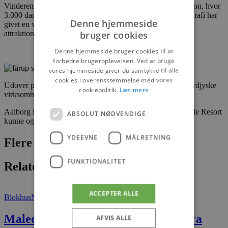
Vinderen er fundet gennem en analyse gennemført af Epinion, hvor
3.000 danskere repræsentativt fordelt på køn, alder og geografi har
Denne hjemmeside
givet en vurdering på baggrund af et konkret besøg hos de
bruger cookies
attraktioner, der er er nomineret.
Denne hjemmeside bruger cookies til at
forbedre brugeroplevelsen. Ved at bruge
vores hjemmeside giver du samtykke til alle
cookies i overensstemmelse med vores
Udover prisen til Fårup Sommerland var der også andre nordjyske
cookiepolitik.
Læs mere
virksomheder, der markerede sig.
Aalborg Lufthavn, Svinkløv Badehotel og Skallerup Seaside Resort
ABSOLUT NØDVENDIGE
kunne også rejse hjem med en pris.
YDEEVNE
MÅLRETNING
Flere nyheder
FUNKTIONALITET
Relaterede artikler
ACCEPTER ALLE
Blokhus
Nyheder
Maledage i Blokhus blev en succes fra
AFVIS ALLE