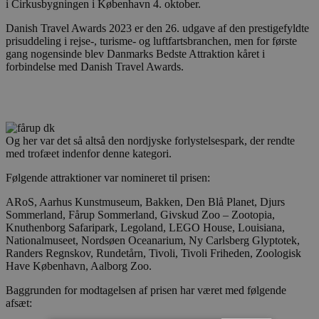
i Cirkusbygningen i København 4. oktober.
Danish Travel Awards 2023 er den 26. udgave af den prestigefyldte
prisuddeling i rejse-, turisme- og luftfartsbranchen, men for første
gang nogensinde blev Danmarks Bedste Attraktion kåret i
forbindelse med Danish Travel Awards.
Og her var det så altså den nordjyske forlystelsespark, der rendte
med trofæet indenfor denne kategori.
Følgende attraktioner var nomineret til prisen:
ARoS, Aarhus Kunstmuseum, Bakken, Den Blå Planet, Djurs
Sommerland, Fårup Sommerland, Givskud Zoo – Zootopia,
Knuthenborg Safaripark, Legoland, LEGO House, Louisiana,
Nationalmuseet, Nordsøen Oceanarium, Ny Carlsberg Glyptotek,
Randers Regnskov, Rundetårn, Tivoli, Tivoli Friheden, Zoologisk
Have København, Aalborg Zoo.
Baggrunden for modtagelsen af prisen har været med følgende
afsæt: