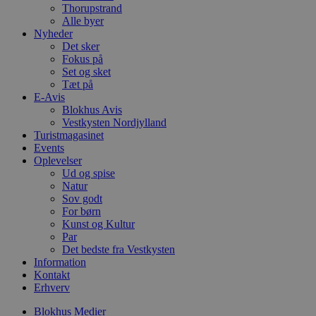
4 uger
b
.youtube.com
Thorupstrand
g
Alle byer
b
Nyheder
s
Det sker
p
f
Fokus på
i
Set og sket
w
Tæt på
r
p
E-Avis
b
Blokhus Avis
s
Vestkysten Nordjylland
f
Turistmagasinet
p
b
Events
p
Oplevelser
o
Ud og spise
i
d
Natur
p
Sov godt
b
For børn
f
Kunst og Kultur
s
Par
Det bedste fra Vestkysten
Information
Kontakt
Erhverv
Udbyder
/
Navn
Udløbsdato
Beskrivelse
Domæne
Udbyder
/
Navn
Udløbsdato
Beskrivelse
Blokhus Medier
Domæne