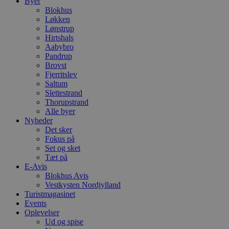
Byer
Blokhus
Løkken
Lønstrup
Hirtshals
Aabybro
Pandrup
Brovst
Fjerritslev
Saltum
Slettestrand
Thorupstrand
Alle byer
Nyheder
Det sker
Fokus på
Set og sket
Tæt på
E-Avis
Blokhus Avis
Vestkysten Nordjylland
Turistmagasinet
Events
Oplevelser
Ud og spise