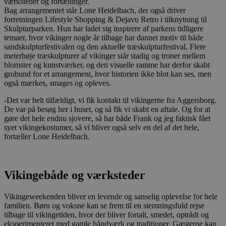
værksteder og fortællinger.
Bag arrangementet står Lone Heidelbach, der også driver
forretningen Lifestyle Shopping & Dejavu Retro i tilknytning til
Skulpturparken. Hun har ladet sig inspirere af parkens tidligere
temaer, hvor vikinger nogle år tilbage har dannet motiv til både
sandskulpturfestivalen og den aktuelle træskulpturfestival. Flere
meterhøje træskulpturer af vikinger står stadig og troner mellem
blomster og kunstværker, og den visuelle ramme har derfor skabt
grobund for et arrangement, hvor historien ikke blot kan ses, men
også mærkes, smages og opleves.
-Det var helt tilfældigt, vi fik kontakt til vikingerne fra Aggersborg.
De var på besøg her i huset, og så fik vi skabt en aftale. Og for at
gøre det hele endnu sjovere, så har både Frank og jeg faktisk fået
syet vikingekostumer, så vi bliver også selv en del af det hele,
fortæller Lone Heidelbach.
Vikingebåde og værksteder
Vikingeweekenden bliver en levende og sanselig oplevelse for hele
familien. Børn og voksne kan se frem til en stemningsfuld rejse
tilbage til vikingetiden, hvor der bliver fortalt, smedet, optrådt og
eksperimenteret med gamle håndværk og traditioner. Gæsterne kan