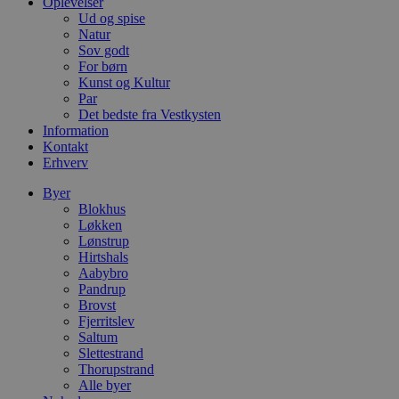
Oplevelser
k
Ud og spise
pys_start_session
.blokhus.dk
Session
D
Natur
b
Sov godt
o
b
For børn
t
Kunst og Kultur
d
Par
g
Det bedste fra Vestkysten
h
o
Information
e
Kontakt
h
Erhverv
ti
VISITOR_PRIVACY_METADATA
5 måneder
D
YouTube
Byer
4 uger
b
.youtube.com
Blokhus
g
Løkken
b
Lønstrup
s
p
Hirtshals
f
Aabybro
i
Pandrup
w
r
Brovst
p
Fjerritslev
b
Saltum
s
Slettestrand
f
p
Thorupstrand
b
Alle byer
p