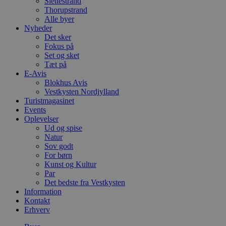
Slettestrand
Thorupstrand
Alle byer
Nyheder
Det sker
Fokus på
Set og sket
Tæt på
E-Avis
Blokhus Avis
Vestkysten Nordjylland
Turistmagasinet
Events
Oplevelser
Ud og spise
Natur
Sov godt
For børn
Kunst og Kultur
Par
Det bedste fra Vestkysten
Information
Kontakt
Erhverv