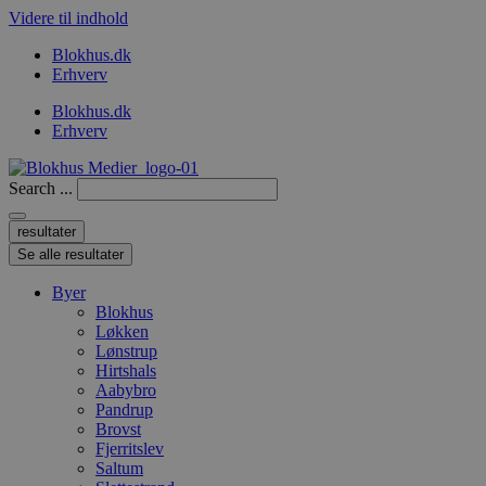
Videre til indhold
Blokhus.dk
Erhverv
Blokhus.dk
Erhverv
Search ...
resultater
Se alle resultater
Byer
Blokhus
Løkken
Lønstrup
Hirtshals
Aabybro
Pandrup
Brovst
Fjerritslev
Saltum