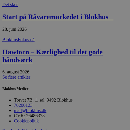
absolut nødvendige cookies.
Det sker
Udbyder
/
Navn
Udløbsdato
B
Start på Råvaremarkedet i Blokhus
Domæne
pys_session_limit
.blokhus.dk
59 minutter
D
57
b
28. juni 2026
sekunder
b
m
Blokhus
Fokus på
b
u
s
Hawtorn – Kærlighed til det gode
s
i
håndværk
g
d
f
6. august 2026
h
Se flere artikler
y
f
m
Blokhus Medier
t
PHPSESSID
Session
C
PHP.net
Torvet 7B, 1. sal, 9492 Blokhus
g
blokhus.dk
70200123
a
b
mail@blokhus.dk
s
CVR: 26486378
e
Cookiepolitik
i
d