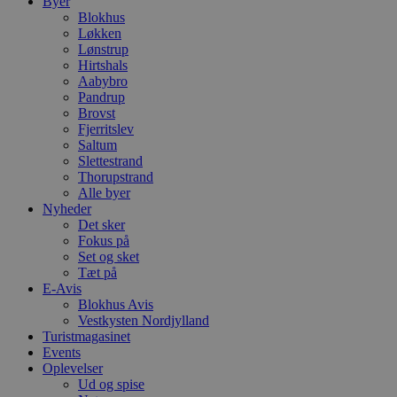
Byer
Blokhus
Løkken
Lønstrup
Hirtshals
Aabybro
Pandrup
Brovst
Fjerritslev
Saltum
Slettestrand
Thorupstrand
Alle byer
Nyheder
Det sker
Fokus på
Set og sket
Tæt på
E-Avis
Blokhus Avis
Vestkysten Nordjylland
Turistmagasinet
Events
Oplevelser
Ud og spise