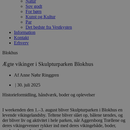
Natur
Sov godt
For børn
Kunst og Kultur
Par
Det bedste fra Vestkysten
Information
Kontakt
Erhverv
Blokhus
Ægte vikinger i Skulpturparken Blokhus
Af
Anne Nøhr Ringgren
|
30. juli 2025
Historieformidling, håndværk, boder og oplevelser
I weekenden den 1.–3. august bliver Skulpturparken i Blokhus en
levende vikingelandsby. Teltene bliver slået op, bålene tændes, og
der bliver liv og aktivitet i hele parken, når Aggersborg Trællene og
deres vikingevenner rykker ind med deres vikingebåde, boder,