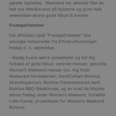
gæster ligeledes. Westwind har allerede fået de
b
s
helt nye efterårsvarer på hylderne og giver hele
e
i
weekenden ekstra gode tilbud til kvinder.
d
o
Fredagsfristelser
v
b
D
Der afholdes også ”Fredagsfristelser” hos
e
g
udvalgte restauranter fra Erhvervsforeningen
n
h
fredag d. 5. september.
b
s
– Besøg byens lækre spisesteder og lad dig
w
e
forkæle af gode tilbud, veninde-menuer, specielle
e
o
Women’s Weekend menuer osv. Kig forbi
l
e
Restaurant Nordstjernen, KunstCafeen Blokhus,
m
Strandingskroen, Blokhus Fiskerestaurant samt
CookieScriptConsent
4 uger 2
D
CookieScript
Blokhus BBQ-Steakhouse, og se hvad de tilbyder
dage
b
blokhus.dk
C
denne fredag under Women’s Weekend, fortæller
S
Lotte Kande, projektleder for Women’s Weekend
t
h
Blokhus.
p
s
b