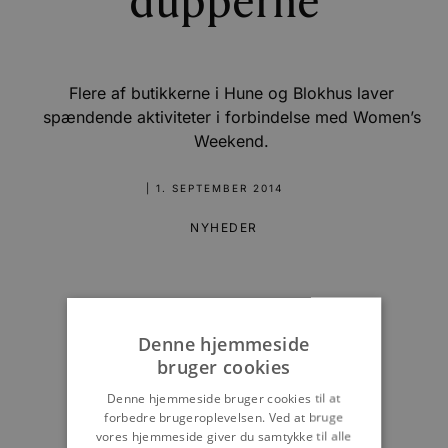
dupperne
Flere af butikkerne i Hune og Blokhus laver
spændende aktiviteter i forbindelse med Women’s
Weekend.
|
1. SEPTEMBER 2014
NYHEDER
Denne hjemmeside
bruger cookies
Denne hjemmeside bruger cookies til at
forbedre brugeroplevelsen. Ved at bruge
vores hjemmeside giver du samtykke til alle