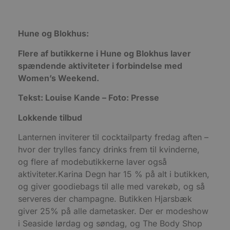
Absolut nødvendige cookies muliggør
hjemmesidens grundlæggende funktionalitet
såsom brugerlogin og kontoadministration.
Hune og Blokhus:
Hjemmesiden kan ikke bruges korrekt uden de
absolut nødvendige cookies.
Flere af butikkerne i Hune og Blokhus laver
Udbyder
/
spændende aktiviteter i forbindelse med
Navn
Udløbsdato
B
Domæne
Women’s Weekend.
pys_session_limit
.blokhus.dk
59 minutter
D
57
b
Tekst: Louise Kande – Foto: Presse
sekunder
b
m
b
Lokkende tilbud
u
s
s
Lanternen inviterer til cocktailparty fredag aften –
i
hvor der trylles fancy drinks frem til kvinderne,
g
d
og flere af modebutikkerne laver også
f
h
aktiviteter.Karina Degn har 15 % på alt i butikken,
y
f
og giver goodiebags til alle med varekøb, og så
m
serveres der champagne. Butikken Hjarsbæk
t
giver 25% på alle dametasker. Der er modeshow
PHPSESSID
Session
C
PHP.net
g
blokhus.dk
i Seaside lørdag og søndag, og The Body Shop
a