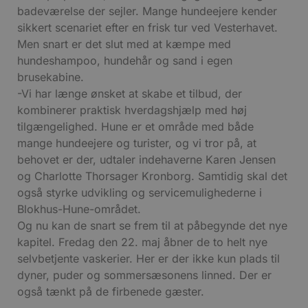
badeværelse der sejler. Mange hundeejere kender
sikkert scenariet efter en frisk tur ved Vesterhavet.
Men snart er det slut med at kæmpe med
hundeshampoo, hundehår og sand i egen
brusekabine.
-Vi har længe ønsket at skabe et tilbud, der
kombinerer praktisk hverdagshjælp med høj
tilgængelighed. Hune er et område med både
mange hundeejere og turister, og vi tror på, at
behovet er der, udtaler indehaverne Karen Jensen
og Charlotte Thorsager Kronborg. Samtidig skal det
også styrke udvikling og servicemulighederne i
Blokhus-Hune-området.
Og nu kan de snart se frem til at påbegynde det nye
kapitel. Fredag den 22. maj åbner de to helt nye
selvbetjente vaskerier. Her er der ikke kun plads til
dyner, puder og sommersæsonens linned. Der er
også tænkt på de firbenede gæster.