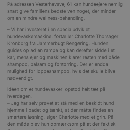
På adressen Vesterhavsvej 61 kan hundeejere nemlig
snart give familiens bedste ven noget, der minder
om en mindre wellness-behandling.
– Vi har investeret i en specialudviklet
hundevaskemaskine, fortæller Charlotte Thorsager
Kronborg fra Jammerbugt Rengøring. Hunden
guides op ad en rampe og kan derefter sidde i et
kar, mens ejer og maskinen klarer resten med både
shampoo, balsam og føntørring. Der er endda
mulighed for loppeshampoo, hvis det skulle blive
nødvendigt.
Idéen om et hundevaskeri opstod helt tæt på
hverdagen.
– Jeg har selv prøvet at stå med en beskidt hund
hjemme i badet og tænkt, at der måtte findes en
smartere løsning, siger Charlotte med et grin. På
den måde blev hun opmærksom på at der faktisk