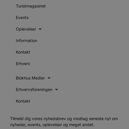
b
Turistmagasinet
s
Events
e
e
o
Oplevelser
l
e
m
Information
CookieScriptConsent
4 uger 2
CookieScript
dage
b
blokhus.dk
Kontakt
C
S
t
Erhverv
s
Blokhus Medier
b
e
a
Erhvervsforeningen
S
f
Kontakt
k
pys_start_session
.blokhus.dk
Session
b
Tilmeld dig vores nyhedsbrev og modtag seneste nyt om
o
b
nyheder, events, oplevelser og meget andet.
t