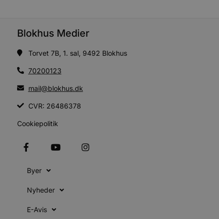
57
b
sekunder
b
b
u
Blokhus Medier
s
s
i
Torvet 7B, 1. sal, 9492 Blokhus
g
d
70200123
f
mail@blokhus.dk
f
m
t
CVR: 26486378
PHPSESSID
Session
PHP.net
Cookiepolitik
g
blokhus.dk
a
b
s
e
i
d
Byer
v
b
Nyheder
D
e
g
E-Avis