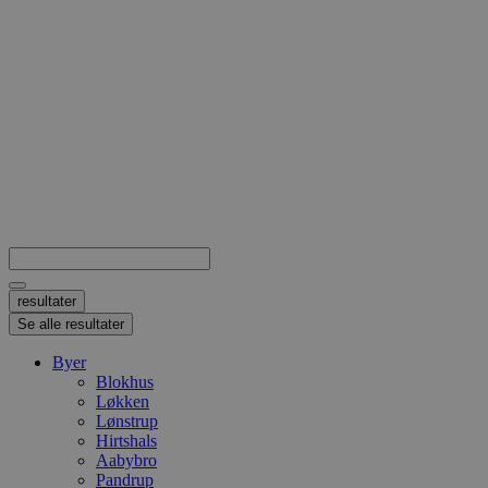
Search
...
resultater
Se alle resultater
Byer
Blokhus
Løkken
Lønstrup
Hirtshals
Aabybro
Pandrup