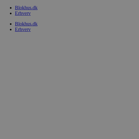
Videre
Blokhus.dk
til
Erhverv
indhold
Blokhus.dk
Erhverv