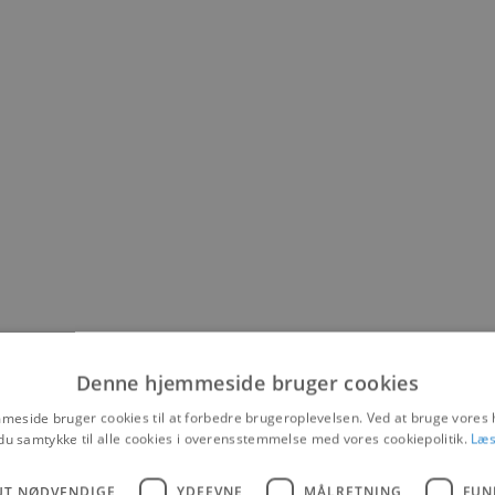
Denne hjemmeside bruger cookies
eside bruger cookies til at forbedre brugeroplevelsen. Ved at bruge vore
spillere og 600 kampe
du samtykke til alle cookies i overensstemmelse med vores cookiepolitik.
Læs
ber i badminton i gang i DGI Huset i Aabybro, og de efterfølgende dage
UT NØDVENDIGE
YDEEVNE
MÅLRETNING
FUN