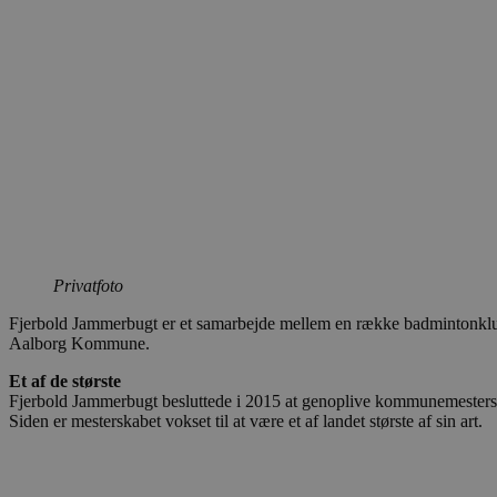
CookieScriptConsent
pys_start_session
VISITOR_PRIVACY_METAD
Udbyder
Navn
Domæne
Udby
Navn
Navn
Privatfoto
Dom
pys_first_visit
.blokhus.
_gid
_gcl_au
Googl
Fjerbold Jammerbugt er et samarbejde mellem en række badmintonklub
.blok
Aalborg Kommune.
_ga
Googl
Et af de største
__Secure-
.blok
ROLLOUT_TOKEN
Fjerbold Jammerbugt besluttede i 2015 at genoplive kommunemesterskab
Siden er mesterskabet vokset til at være et af landet største af sin art.
pbid
pys_landing_page
now-
cowo