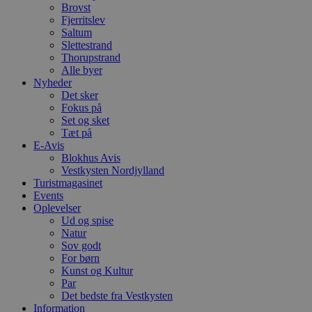
Brovst
Fjerritslev
Saltum
Slettestrand
Thorupstrand
Alle byer
Nyheder
Det sker
Fokus på
Set og sket
Tæt på
E-Avis
Blokhus Avis
Vestkysten Nordjylland
Turistmagasinet
Events
Oplevelser
Ud og spise
Natur
Sov godt
For børn
Kunst og Kultur
Par
Det bedste fra Vestkysten
Information