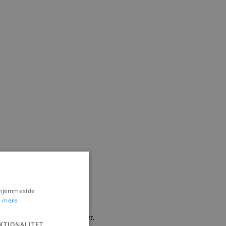
s hjemmeside
 mere
 tager ungdomsspillerne over.
KTIONALITET