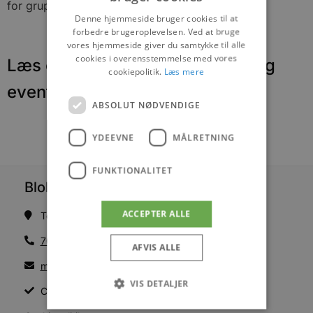
for grupper eller enkeltpersoner.
Denne hjemmeside bruger cookies til at
forbedre brugeroplevelsen. Ved at bruge
vores hjemmeside giver du samtykke til alle
cookies i overensstemmelse med vores
Læs om fantastiske oplevelser og
cookiepolitik.
Læs mere
events
ABSOLUT NØDVENDIGE
YDEEVNE
MÅLRETNING
FUNKTIONALITET
Blokhus Medier
ACCEPTER ALLE
Torvet 7B, 1. sal, 9492 Blokhus
70200123
AFVIS ALLE
mail@blokhus.dk
VIS DETALJER
CVR: 26486378