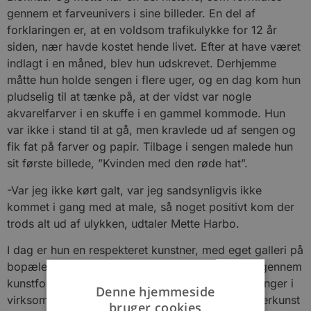
gennem et farveunivers i sine billeder. En del af
forklaringen er, at en voldsom trafikulykke for 12 år
siden, nær havde kostet hende livet. Efter at have været
indlagt i en måned, blev hun udskrevet. Derhjemme
måtte hun holde sengen i flere uger, og en dag kom hun
pludselig til at tænke på, at der vidst var nogle
akvarelfarver i en skuffe i en gammel kommode. Hun
var ikke i stand til at gå, men kravlede ud af sengen og
fik fat på farver og papir. Tilbage i sengen malede hun
sit første billede, ”Kvinden med den røde hat”.
-Var jeg ikke kørt galt, var jeg sandsynligvis ikke
kommet i gang med at male, så noget positivt kom der
trods alt ud af ulykken, udtaler Mette Harbo.
I dag er hun en respekteret kunstner, med eget galleri på
bopælen i Odense. Hun har løbende udstillinger gennem
kunstforeninger, holder foredrag, laver udsmykninger i
Denne hjemmeside
virksomheder og hos private og underviser i malerkunst
bruger cookies