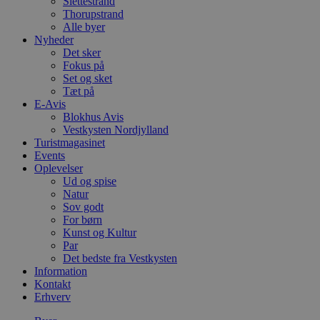
Slettestrand
Thorupstrand
Alle byer
Nyheder
Det sker
Fokus på
Set og sket
Tæt på
E-Avis
Blokhus Avis
Vestkysten Nordjylland
Turistmagasinet
Events
Oplevelser
Ud og spise
Natur
Sov godt
For børn
Kunst og Kultur
Par
Det bedste fra Vestkysten
Information
Kontakt
Erhverv