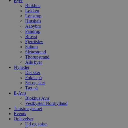
Byer
Blokhus
Løkken
Lønstrup
Hirtshals
Aabybro
Pandrup
Brovst
Fjerritslev
Saltum
Slettestrand
Thorupstrand
Alle byer
Nyheder
Det sker
Fokus på
Set og sket
Tæt på
E-Avis
Blokhus Avis
Vestkysten Nordjylland
Turistmagasinet
Events
Oplevelser
Ud og spise