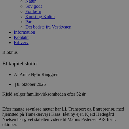
Natur
Sov godt
For børn
Kunst og Kultur
Par
Det bedste fra Vestkysten
Information
Kontakt
Erhverv
Blokhus
Et kapitel slutter
Af
Anne Nøhr Ringgren
|
8. oktober 2025
Kjeld sælger familie-virksomheden efter 52 år
Efter mange søvnløse nætter har LL Transport og Entreprenør, med
hjemsted på Tranekærvej i Kaas, fået ny ejer. Kjeld Hedegård
Nielsen har givet stafetten videre til Marius Pedersen A/S fra 1.
oktober.