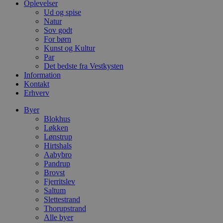
k
Oplevelser
Ud og spise
pys_start_session
.blokhus.dk
Session
D
Natur
b
Sov godt
o
b
For børn
t
Kunst og Kultur
d
Par
g
h
Det bedste fra Vestkysten
o
Information
e
Kontakt
h
Erhverv
ti
VISITOR_PRIVACY_METADATA
5 måneder
D
YouTube
Byer
4 uger
b
.youtube.com
Blokhus
g
Løkken
b
s
Lønstrup
p
Hirtshals
f
Aabybro
i
Pandrup
w
r
Brovst
p
Fjerritslev
b
Saltum
s
f
Slettestrand
p
Thorupstrand
b
Alle byer
p