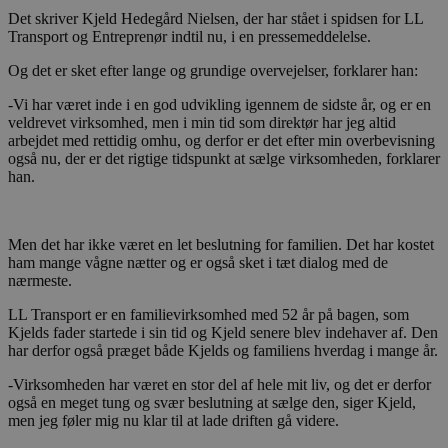
Det skriver Kjeld Hedegård Nielsen, der har stået i spidsen for LL
Transport og Entreprenør indtil nu, i en pressemeddelelse.
Og det er sket efter lange og grundige overvejelser, forklarer han:
-Vi har været inde i en god udvikling igennem de sidste år, og er en
veldrevet virksomhed, men i min tid som direktør har jeg altid
arbejdet med rettidig omhu, og derfor er det efter min overbevisning
også nu, der er det rigtige tidspunkt at sælge virksomheden, forklarer
han.
Men det har ikke været en let beslutning for familien. Det har kostet
ham mange vågne nætter og er også sket i tæt dialog med de
nærmeste.
LL Transport er en familievirksomhed med 52 år på bagen, som
Kjelds fader startede i sin tid og Kjeld senere blev indehaver af. Den
har derfor også præget både Kjelds og familiens hverdag i mange år.
-Virksomheden har været en stor del af hele mit liv, og det er derfor
også en meget tung og svær beslutning at sælge den, siger Kjeld,
men jeg føler mig nu klar til at lade driften gå videre.