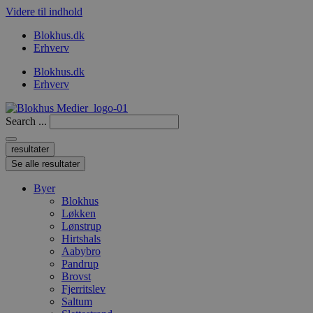
Videre til indhold
Blokhus.dk
Erhverv
Blokhus.dk
Erhverv
Search ...
resultater
Se alle resultater
Byer
Blokhus
Løkken
Lønstrup
Hirtshals
Aabybro
Pandrup
Brovst
Fjerritslev
Saltum