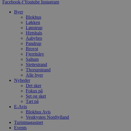
o
Facebook-f
Youtube
Instagram
v
b
Byer
D
Blokhus
e
g
Løkken
n
Lønstrup
h
Hirtshals
b
s
Aabybro
w
Pandrup
e
Brovst
e
Fjerritslev
o
l
Saltum
e
Slettestrand
m
Thorupstrand
Alle byer
CookieScriptConsent
4 uger 2
D
CookieScript
dage
b
blokhus.dk
Nyheder
C
Det sker
S
Fokus på
t
h
Set og sket
p
Tæt på
s
E-Avis
b
Blokhus Avis
e
a
Vestkysten Nordjylland
S
Turistmagasinet
c
Events
f