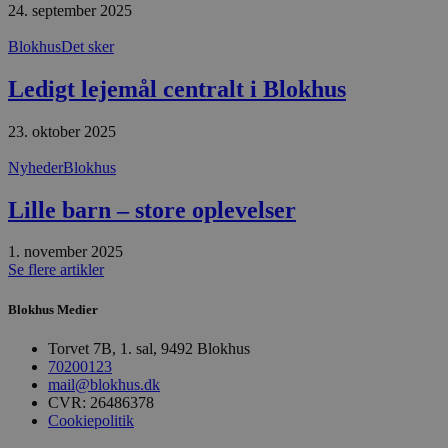
24. september 2025
absolut nødvendige cookies.
Udbyder
/
Blokhus
Det sker
Navn
Udløbsdato
B
Domæne
Ledigt lejemål centralt i Blokhus
pys_session_limit
.blokhus.dk
59 minutter
D
57
b
sekunder
b
m
23. oktober 2025
b
u
Nyheder
Blokhus
s
s
i
Lille barn – store oplevelser
g
d
f
1. november 2025
h
y
Se flere artikler
f
m
Blokhus Medier
t
PHPSESSID
Session
C
PHP.net
Torvet 7B, 1. sal, 9492 Blokhus
g
blokhus.dk
70200123
a
b
mail@blokhus.dk
s
CVR: 26486378
e
Cookiepolitik
i
d