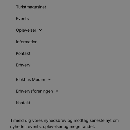
e
o
Turistmagasinet
l
e
m
Events
CookieScriptConsent
4 uger 2
D
CookieScript
dage
b
Oplevelser
blokhus.dk
C
S
Information
t
h
p
Kontakt
s
b
e
Erhverv
a
S
c
f
Blokhus Medier
k
Erhvervsforeningen
pys_start_session
.blokhus.dk
Session
D
b
o
Kontakt
b
t
d
g
h
Tilmeld dig vores nyhedsbrev og modtag seneste nyt om
o
nyheder, events, oplevelser og meget andet.
e