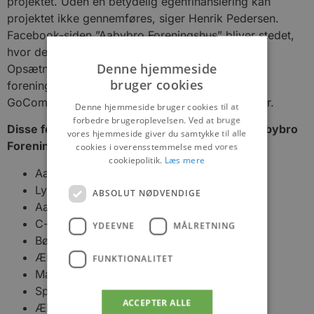
projektet. Uden en betydelig egenfinansiering kan
projektet ikke gennemføres, siger Henrik Pedersen.
Facebook-siden ”Aabybro Foreningshus” bliver stedet,
hvor der løbende kommer nyheder.
Denne hjemmeside
Opsætningen af siden samt udarbejdelsens af
bruger cookies
foreningshusets nye logo har det lokale firma
GoCommunication ved Karina Bech Kjær stået for.
Denne hjemmeside bruger cookies til at
forbedre brugeroplevelsen. Ved at bruge
Disse foreninger og organisationer står bag Aabybro
vores hjemmeside giver du samtykke til alle
Foreningshus:
cookies i overensstemmelse med vores
cookiepolitik.
Læs mere
Aabybro IF Fodbold
LykkeLiga Aabybro
ABSOLUT NØDVENDIGE
Aabybro Borgerforening
C-holdet
YDEEVNE
MÅLRETNING
Børns Voksenvenner
Ældre i Bevægelse
FUNKTIONALITET
Mandeklubben
Sportsfiskerklubben Nedre Ryå
ACCEPTER ALLE
Ældre Sagen