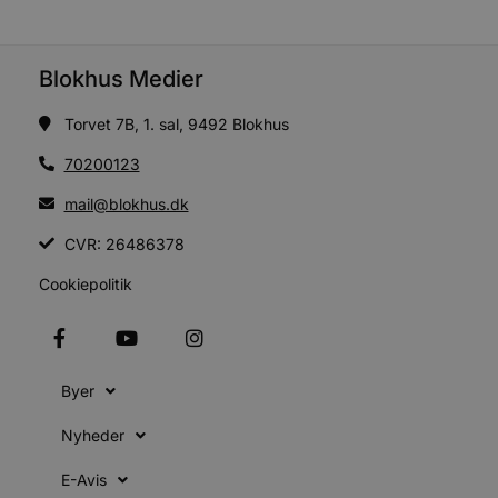
s
s
i
g
d
Blokhus Medier
f
h
y
Torvet 7B, 1. sal, 9492 Blokhus
f
m
t
70200123
PHPSESSID
Session
C
PHP.net
mail@blokhus.dk
g
blokhus.dk
a
b
CVR: 26486378
s
e
Cookiepolitik
i
d
o
v
b
D
e
Byer
g
n
h
Nyheder
b
s
w
E-Avis
e