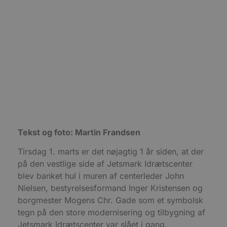
Målretning
Funktionalitet
Absolut nødvendige cookies muliggør
hjemmesidens grundlæggende funktionalitet
såsom brugerlogin og kontoadministration.
Hjemmesiden kan ikke bruges korrekt uden de
absolut nødvendige cookies.
Udbyder
/
Navn
Udløbsdato
B
Domæne
pys_session_limit
.blokhus.dk
59 minutter
D
57
b
sekunder
b
m
b
u
Tekst og foto: Martin Frandsen
s
s
i
Tirsdag 1. marts er det nøjagtig 1 år siden, at der
g
d
på den vestlige side af Jetsmark Idrætscenter
f
blev banket hul i muren af centerleder John
h
y
Nielsen, bestyrelsesformand Inger Kristensen og
f
m
borgmester Mogens Chr. Gade som et symbolsk
t
tegn på den store modernisering og tilbygning af
PHPSESSID
Session
C
PHP.net
Jetsmark Idrætscenter var slået i gang.
g
blokhus.dk