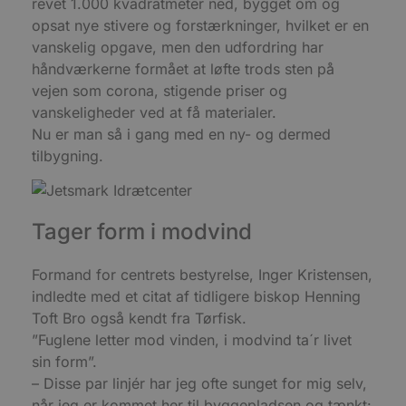
revet 1.000 kvadratmeter ned, bygget om og
b
opsat nye stivere og forstærkninger, hvilket er en
s
f
vanskelig opgave, men den udfordring har
p
b
håndværkerne formået at løfte trods sten på
p
vejen som corona, stigende priser og
o
i
vanskeligheder ved at få materialer.
d
p
Nu er man så i gang med en ny- og dermed
b
f
tilbygning.
s
Tager form i modvind
Udbyder
/
Navn
Udløbsdato
Beskrivelse
Domæne
Udbyder
/
Navn
Udløbsdato
Beskrivelse
Formand for centrets bestyrelse, Inger Kristensen,
Domæne
pys_first_visit
.blokhus.dk
1 uge
Denne cookie
Udbyder
/
indledte med et citat af tidligere biskop Henning
Navn
Udløbsdato
Beskr
bruges til at
_gid
1 dag
Denne cookie
Google LLC
Domæne
bestemme den
Toft Bro også kendt fra Tørfisk.
Google Anal
.blokhus.dk
første gang
gemmer og 
_gcl_au
2 måneder
Denne
Google LLC
”Fuglene letter mod vinden, i modvind ta´r livet
brugeren besøgte
unik værdi 
4 uger
indsti
.blokhus.dk
hjemmesiden for
side og brug
Doubl
sin form”.
at forbedre
spore sidevi
udfør
brugeroplevelsen
– Disse par linjér har jeg ofte sunget for mig selv,
om, 
eller spore
_ga
1 år 1
Dette cooki
Google LLC
slutb
når jeg er kommet her til byggepladsen og tænkt:
brugerhandlinger.