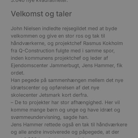
b
e
Velkomst og taler
a
S
c
f
John Nielsen indledte rejsegildet med at byde
k
velkommen og give en stor ros og tak til
pys_start_session
.blokhus.dk
Session
D
håndværkerne, og projektchef Rasmus Kokholm
b
o
fra Q-Construction fulgte med i samme spor,
b
t
inden kommunens projektchef og leder af
d
g
Ejendomscenter Jammerbugt, Jens Hammer, fik
h
ordet.
o
e
Han pegede på sammenhængen mellem det nye
h
ti
idrætscenter og opførelsen af det nye
skolecenter Jetsmark kort derfra.
VISITOR_PRIVACY_METADATA
5 måneder
D
YouTube
4 uger
b
.youtube.com
– De to projekter har stor afhængighed. Her vil
g
b
komme mange børn og unge og have idræt og
s
svømmeundervisning, sagde han.
p
f
Jens Hammer rettede også en tak til håndværkere
i
w
og alle andre involverede og påpegede, at der
r
p