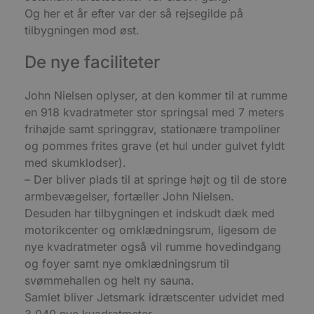
a
Og her et år efter var der så rejsegilde på
b
s
tilbygningen mod øst.
e
i
d
De nye faciliteter
o
v
b
John Nielsen oplyser, at den kommer til at rumme
D
e
en 918 kvadratmeter stor springsal med 7 meters
g
n
frihøjde samt springgrav, stationære trampoliner
h
og pommes frites grave (et hul under gulvet fyldt
b
s
med skumklodser).
w
e
– Der bliver plads til at springe højt og til de store
e
o
armbevægelser, fortæller John Nielsen.
l
Desuden har tilbygningen et indskudt dæk med
e
m
motorikcenter og omklædningsrum, ligesom de
CookieScriptConsent
4 uger 2
D
CookieScript
nye kvadratmeter også vil rumme hovedindgang
dage
b
blokhus.dk
og foyer samt nye omklædningsrum til
C
S
svømmehallen og helt ny sauna.
t
h
Samlet bliver Jetsmark idrætscenter udvidet med
p
3.040 nye kvadratmeter.
s