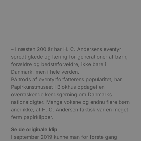
Absolut nødvendige cookies muliggør
hjemmesidens grundlæggende funktionalitet
såsom brugerlogin og kontoadministration.
Hjemmesiden kan ikke bruges korrekt uden de
absolut nødvendige cookies.
Udbyder
/
Navn
Udløbsdato
B
Domæne
– I næsten 200 år har H. C. Andersens eventyr
pys_session_limit
.blokhus.dk
59 minutter
D
spredt glæde og læring for generationer af børn,
57
b
sekunder
b
forældre og bedsteforældre, ikke bare i
m
b
Danmark, men i hele verden.
u
s
På trods af eventyrforfatterens popularitet, har
s
Papirkunstmuseet i Blokhus opdaget en
i
g
overraskende kendsgerning om Danmarks
d
f
nationaldigter. Mange voksne og endnu flere børn
h
aner ikke, at H. C. Andersen faktisk var en meget
y
f
ferm papirklipper.
m
t
Se de originale klip
PHPSESSID
Session
C
PHP.net
g
I september 2019 kunne man for første gang
blokhus.dk
a