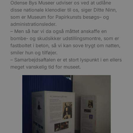
Odense Bys Museer udviser os ved at udlåne
e
a
disse nationale klenodier til os, siger Ditte Ninn,
S
som er Museum for Papirkunsts besøgs– og
c
f
administrationsleder.
k
– Men så har vi da også måttet anskaffe en
pys_start_session
.blokhus.dk
Session
D
b
bombe- og skudsikker udstillingsmontre, som er
o
fastboltet i beton, så vi kan sove trygt om natten,
b
t
smiler hun og tilføjer.
d
g
– Samarbejdsaftalen er et stort lyspunkt i en ellers
h
meget vanskelig tid for museet.
o
e
h
ti
VISITOR_PRIVACY_METADATA
5 måneder
D
YouTube
4 uger
b
.youtube.com
g
b
s
p
f
i
w
r
p