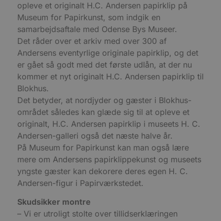
opleve et originalt H.C. Andersen papirklip på
b
s
Museum for Papirkunst, som indgik en
e
i
samarbejdsaftale med Odense Bys Museer.
d
Det råder over et arkiv med over 300 af
o
v
Andersens eventyrlige originale papirklip, og det
b
D
er gået så godt med det første udlån, at der nu
e
g
kommer et nyt originalt H.C. Andersen papirklip til
n
Blokhus.
h
b
Det betyder, at nordjyder og gæster i Blokhus-
s
w
området således kan glæde sig til at opleve et
e
originalt, H.C. Andersen papirklip i museets H. C.
e
o
Andersen-galleri også det næste halve år.
l
e
På Museum for Papirkunst kan man også lære
m
mere om Andersens papirklippekunst og museets
CookieScriptConsent
4 uger 2
D
CookieScript
yngste gæster kan dekorere deres egen H. C.
dage
b
blokhus.dk
C
Andersen-figur i Papirværkstedet.
S
t
h
Skudsikker montre
p
– Vi er utroligt stolte over tillidserklæringen
s
b