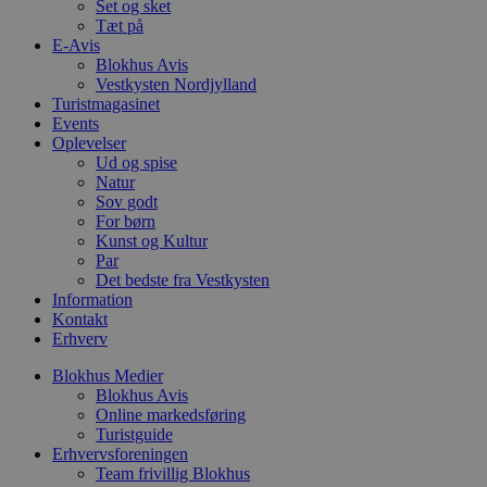
g
Set og sket
b
Tæt på
s
E-Avis
p
Blokhus Avis
f
i
Vestkysten Nordjylland
w
Turistmagasinet
r
Events
p
b
Oplevelser
s
Ud og spise
f
Natur
p
Sov godt
b
p
For børn
o
Kunst og Kultur
i
Par
d
p
Det bedste fra Vestkysten
b
Information
f
Kontakt
s
Erhverv
Blokhus Medier
Blokhus Avis
Online markedsføring
Udbyder
/
Navn
Udløbsdato
Beskrivelse
Turistguide
Domæne
Udbyder
/
Navn
Udløbsdato
Beskrivelse
Erhvervsforeningen
Domæne
Team frivillig Blokhus
pys_first_visit
.blokhus.dk
1 uge
Denne cookie
Udbyder
/
Navn
Udløbsdato
Beskr