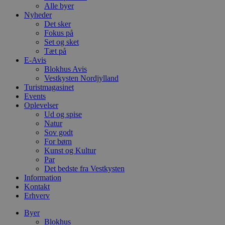
Alle byer
Nyheder
Det sker
Fokus på
Set og sket
Tæt på
E-Avis
Blokhus Avis
Vestkysten Nordjylland
Turistmagasinet
Events
Oplevelser
Ud og spise
Natur
Sov godt
For børn
Kunst og Kultur
Par
Det bedste fra Vestkysten
Information
Kontakt
Erhverv
Byer
Blokhus