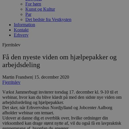
For børn
Kunst og Kultur
Par
Det bedste fra Vestkysten
Information
Kontakt
Erhverv
Fjerritslev
Få den nyeste viden om hjælpepakker og
arbejdsdeling
Martin Frandsen
|
15. december 2020
Fjerritslev
Vækst Jammerbugt inviterer torsdag 17. december kl. 9-10 til et
webinar, hvor kan du blive klædt på med den sidste nye viden om
arbejdsfordeling og hjælpepakker.
Det sker, når Erhvervshus Nordjylland og Jobcenter Aalborg
afholder webinar om temaet.
Udover at danne dig et overblik over, hvilke ordninger din
virksomhed kan drage størst nytte af, vil du også få en lavpraktisk
gennemgang af, hvordan du ansøger.