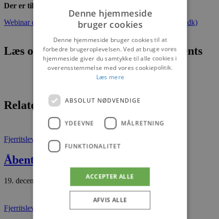
Der er tilmelding her:
Denne hjemmeside
Webinar om arbejdsfordeling og hjælpepakker (nemtilmeld.dk)
bruger cookies
Denne hjemmeside bruger cookies til at
Læs om fantastiske oplevelser og events
forbedre brugeroplevelsen. Ved at bruge vores
hjemmeside giver du samtykke til alle cookies i
overensstemmelse med vores cookiepolitik.
Læs mere
ABSOLUT NØDVENDIGE
Relaterede artikler
YDEEVNE
MÅLRETNING
Fjerritslev
Det sker
FUNKTIONALITET
Åbent hus hos Treshøje Gårdbutik
ACCEPTER ALLE
19. december 2025
AFVIS ALLE
Fjerritslev
Tæt på