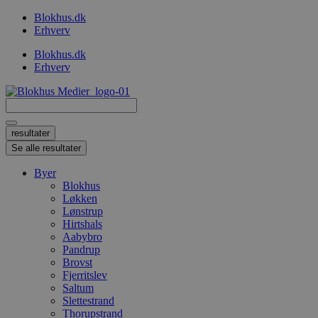
Videre
Blokhus.dk
til
Erhverv
indhold
Blokhus.dk
Erhverv
Search
...
resultater
Se alle resultater
Byer
Blokhus
Løkken
Lønstrup
Hirtshals
Aabybro
Pandrup
Brovst
Fjerritslev
Saltum
Slettestrand
Thorupstrand