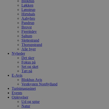
f
Blokhus
h
Løkken
y
Lønstrup
f
m
Hirtshals
t
Aabybro
Pandrup
PHPSESSID
Session
C
PHP.net
Brovst
g
blokhus.dk
a
Fjerritslev
b
Saltum
s
Slettestrand
e
Thorupstrand
i
d
Alle byer
o
Nyheder
v
Det sker
b
D
Fokus på
e
Set og sket
g
Tæt på
n
E-Avis
h
b
Blokhus Avis
s
Vestkysten Nordjylland
w
Turistmagasinet
e
e
Events
o
Oplevelser
l
Ud og spise
e
Natur
m