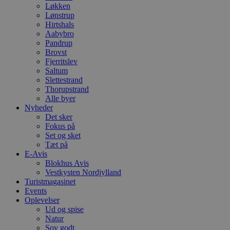
Løkken
Lønstrup
Hirtshals
Aabybro
Pandrup
Brovst
Fjerritslev
Saltum
Slettestrand
Thorupstrand
Alle byer
Nyheder
Det sker
Fokus på
Set og sket
Tæt på
E-Avis
Blokhus Avis
Vestkysten Nordjylland
Turistmagasinet
Events
Oplevelser
Ud og spise
Natur
Sov godt