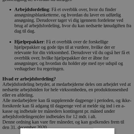
Arbejdsfordeling
: Få et overblik over, hvor du finder
ansøgningsblanketterne, og hvordan du laver en udførlig
ansøgning. Derudover tager vi dig igennem fordelene ved
brug af arbejdsfordeling, hvor du kan nedsætte lønudgiften fra
dag til dag.
Hjælpepakker
: Få et overblik over de forskellige
hjælpepakker og gode tips til at vurdere, hvilke der er
relevante for din virksomhed. Derudover vil du også her få et
overblik over, hvilke hjælpepakker der er åbne for
ansøgninger, og hvordan du holder øje med nye udspil og
vedtagelser fra regeringen.
Hvad er arbejdsfordeling?
Arbejdsfordeling betyder, at medarbejderne deles om arbejdet ved at
nedsætte arbejdstiden for hele virksomheden, en produktionsenhed
eller en afdeling.
Alle medarbejdere kan få supplerende dagpenge i perioden, og ikke-
forsikrede kan få adgang til dagpenge ved at melde sig ind i en a-
kasse og indbetale tre måneders kontingent pr. måned under
arbejdsfordelingen(der indbetales for 12 mdr. i alt.
Denne ordning kan vare fire måneder, og kan godkendes frem til
den 31. december 2020.